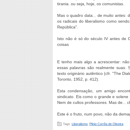
tirania. ou seja, hoje, os comunistas.
Mas o quadro data... de muito antes: d
os radicais do liberalismo como sendo
República".
Isto não é só do século IV antes de 
coisas
E tenho mais algo a acrescentar: não t
essas palavras são realmente suas. 
texto originário autêntico (cfr. "The Di
Toronto, 1952, p. 412).
Esta condensação, um amigo encont
sindicato. Eis como o grande e solene
Nem de cultos professores. Mas de... c
Este é o fruto, num povo, não da demago
Tags:
Liberalismo
,
Plinio Corrêa de Oliveira