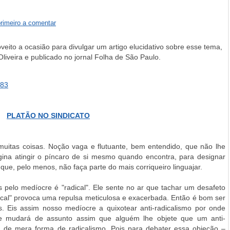
primeiro a comentar
veito a ocasião para divulgar um artigo elucidativo sobre esse tema,
Oliveira e publicado no jornal Folha de São Paulo.
983
PLATÃO NO SINDICATO
itas coisas. Noção vaga e flutuante, bem entendido, que não lhe
gina atingir o píncaro de si mesmo quando encontra, para designar
que, pelo menos, não faça parte do mais corriqueiro linguajar.
s pelo medíocre é "radical". Ele sente no ar que tachar um desafeto
adical" provoca uma repulsa meticulosa e exacerbada. Então é bom ser
ias. Eis assim nosso medíocre a quixotear anti-radicalismo por onde
e mudará de assunto assim que alguém lhe objete que um anti-
 de mera forma de radicalismo. Pois para debater essa objeção –