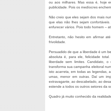
ou aos milhares. Mas essa é, hoje e
publicidade. Pois os medíocres enchem 
Não creio que eles sejam dos mais num
que elas não lhes sejam confortáveis
enfurecer vários. Pois todo homem – at
Entretanto, não hesito em afirmar at
frivolidade.
Persuadido de que a liberdade é um be
absoluta é, para ele, felicidade tota
liberdade sem limites. Candidato, 
transforma sua campanha eleitoral numa
isto acarreta, em todas as legendas,
umas, menor em outras. Daí um impul
extravagante, ao descabelado, ao desabr
estende a todos os outros setores da s
Quadro já muito conhecido da realidade 