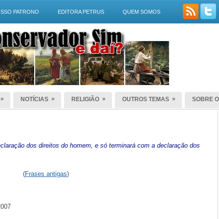
SSO PATRONO
EDITORA PETRUS
QUEM SOMOS
»
»
»
»
NOTÍCIAS
RELIGIÃO
OUTROS TEMAS
SOBRE O
laração dos direitos do homem, e só terminará com a declaração dos
(
Frases antigas
)
2007