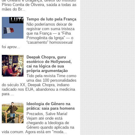
de Orleans e Bragança, diretor do Instituto
Plinio Corrêa de Oliveira, saúda a todas as
mães do Br...
Tempo de luto pela França
Não poderíamos deixar de
registrar com suma tristeza
que na França — a “Filha
Primogênita da Igreja” — o
“casamento” homossexual
foi aprov...
Deepak Chopra, guru
esotérico de Hollywood,
cai na lógica de sua
própria argumentação
Tido pela revista Time como
uma das 100 personalidades
do século XX, Deepak Chopra, indiano
radicado nos EUA, abandonou a medicina
para ...
Ideologia de Gênero na
prática: saia para homens
​Prezados, Salve Maria!
Vejam até onde está
chegando a Ideologia de
Gênero quando aplicada na
vida comum. Agora está em "moda...