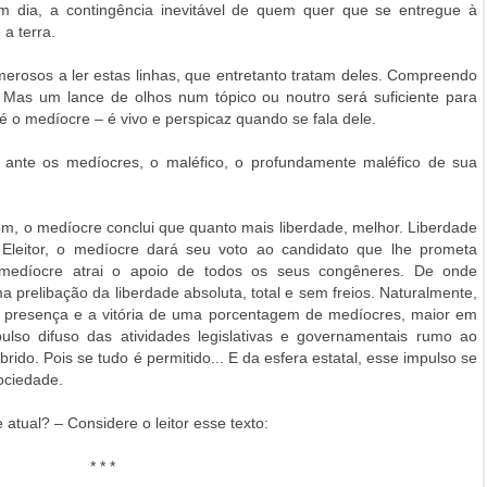
m dia, a contingência inevitável de quem quer que se entregue à
a terra.
erosos a ler estas linhas, que entretanto tratam deles. Compreendo
. Mas um lance de olhos num tópico ou noutro será suficiente para
é o medíocre – é vivo e perspicaz quando se fala dele.
é ante os medíocres, o maléfico, o profundamente maléfico de sua
m, o medíocre conclui que quanto mais liberdade, melhor. Liberdade
l. Eleitor, o medíocre dará seu voto ao candidato que lhe prometa
o medíocre atrai o apoio de todos os seus congêneres. De onde
 prelibação da liberdade absoluta, total e sem freios. Naturalmente,
 a presença e a vitória de uma porcentagem de medíocres, maior em
so difuso das atividades legislativas e governamentais rumo ao
ido. Pois se tudo é permitido... E da esfera estatal, esse impulso se
ociedade.
atual? – Considere o leitor esse texto:
* * *