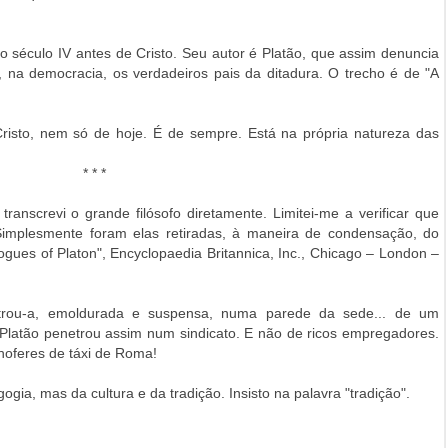
o século IV antes de Cristo. Seu autor é Platão, que assim denuncia
, na democracia, os verdadeiros pais da ditadura. O trecho é de "A
Cristo, nem só de hoje. É de sempre. Está na própria natureza das
* * *
ranscrevi o grande filósofo diretamente. Limitei-me a verificar que
Simplesmente foram elas retiradas, à maneira de condensação, do
alogues of Platon", Encyclopaedia Britannica, Inc., Chicago – London –
rou-a, emoldurada e suspensa, numa parede da sede... de um
 Platão penetrou assim num sindicato. E não de ricos empregadores.
hoferes de táxi de Roma!
gia, mas da cultura e da tradição. Insisto na palavra "tradição".