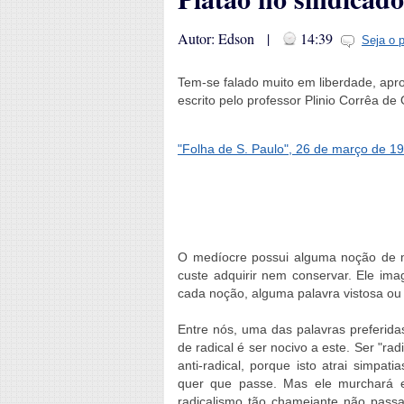
Autor: Edson |
14:39
Seja o 
Tem-se falado muito em liberdade, apro
escrito pelo professor Plinio Corrêa de 
"Folha de S. Paulo", 26 de março de 1
O medíocre possui alguma noção de mu
custe adquirir nem conservar. Ele ima
cada noção, alguma palavra vistosa ou 
Entre nós, uma das palavras preferida
de radical é ser nocivo a este. Ser "r
anti-radical, porque isto atrai simpat
quer que passe. Mas ele murchará 
radicalismo tão chamejante não passa