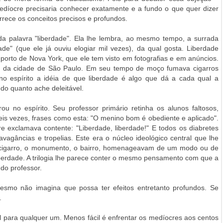
edíocre precisaria conhecer exatamente e a fundo o que quer dizer
orrece os conceitos precisos e profundos.
a palavra "liberdade". Ela lhe lembra, ao mesmo tempo, a surrada
idade" (que ele já ouviu elogiar mil vezes), da qual gosta. Liberdade
 porto de Nova York, que ele tem visto em fotografias e em anúncios.
o da cidade de São Paulo. Em seu tempo de moço fumava cigarros
 no espírito a idéia de que liberdade é algo que dá a cada qual a
udo quanto ache deleitável.
ou no espírito. Seu professor primário retinha os alunos faltosos,
eis vezes, frases como esta: "O menino bom é obediente e aplicado".
 exclamava contente: "Liberdade, liberdade!" E todos os diabretes
vagâncias e tropelias. Este era o núcleo ideológico central que lhe
O cigarro, o monumento, o bairro, homenageavam de um modo ou de
iberdade. A trilogia lhe parece conter o mesmo pensamento com que a
 do professor.
mesmo não imagina que possa ter efeitos entretanto profundos. Se
.
il para qualquer um. Menos fácil é enfrentar os medíocres aos centos