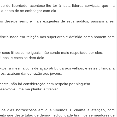
de liberdade, acontece-lhe ter à testa líderes serviçais, que lha
, a ponto de se embriagar com ela.
os desejos sempre mais exigentes de seus súditos, passam a ser
isciplinado em relação aos superiores é definido como homem sem
r seus filhos como iguais, não sendo mais respeitado por eles.
unos, e estes se riem dele.
itos, a mesma consideração atribuída aos velhos, e estes últimos, a
ros, acabam dando razão aos jovens.
desta, não há consideração nem respeito por ninguém.
esenvolve uma má planta: a tirania".
 os dias borrascosos em que vivemos. E chama a atenção, com
roveito que deste tufão de demo-mediocridade tiram os semeadores de