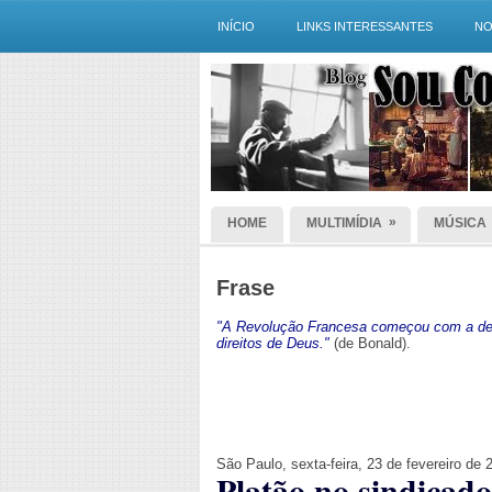
INÍCIO
LINKS INTERESSANTES
NO
»
HOME
MULTIMÍDIA
MÚSICA
Frase
"A Revolução Francesa começou com a dec
direitos de Deus."
(de Bonald).
São Paulo, sexta-feira, 23 de fevereiro de 
Platão no sindicado