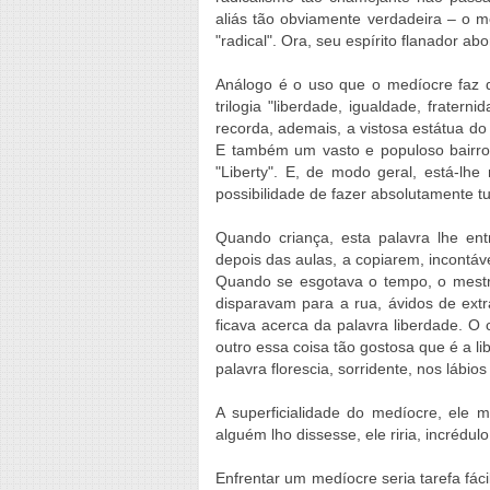
aliás tão obviamente verdadeira – o m
"radical". Ora, seu espírito flanador ab
Análogo é o uso que o medíocre faz d
trilogia "liberdade, igualdade, fratern
recorda, ademais, a vistosa estátua do
E também um vasto e populoso bairr
"Liberty". E, de modo geral, está-lhe
possibilidade de fazer absolutamente t
Quando criança, esta palavra lhe entr
depois das aulas, a copiarem, incontáv
Quando se esgotava o tempo, o mestre
disparavam para a rua, ávidos de extra
ficava acerca da palavra liberdade. 
outro essa coisa tão gostosa que é a l
palavra florescia, sorridente, nos lábios
A superficialidade do medíocre, ele 
alguém lho dissesse, ele riria, incrédulo
Enfrentar um medíocre seria tarefa fác