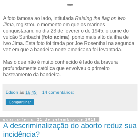
***
A foto famosa ao lado, intitulada
Raising the flag on Iwo
Jima,
registrou o momento em que os marines
conquistaram, no dia 23 de fevereiro de 1945, o cume do
vulcão Suribachi (
foto acima
), ponto mais alto da ilha de
Iwo Jima. Esta foto foi tirada por Joe Rosenthal na segunda
vez em que a bandeira norte-americana foi levantada.
Mas o que não é muito conhecido é lado da bravura
profundamente católica que envolveu o primeiro
hasteamento da bandeira.
Edson
às
16:49
14 comentários:
Compartilhar
quarta-feira, 21 de setembro de 2011
A descriminalização do aborto reduz sua
incidência?