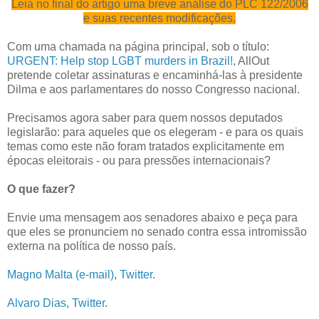
Leia no final do artigo uma breve análise do PLC 122/2006
e suas recentes modificações.
Com uma chamada na página principal, sob o título:
URGENT: Help stop LGBT murders in Brazil!
, AllOut
pretende coletar assinaturas e encaminhá-las à presidente
Dilma e aos parlamentares do nosso Congresso nacional.
Precisamos agora saber para quem nossos deputados
legislarão: para aqueles que os elegeram - e para os quais
temas como este não foram tratados explicitamente em
épocas eleitorais - ou para pressões internacionais?
O que fazer?
Envie uma mensagem aos senadores abaixo e peça para
que eles se pronunciem no senado contra essa intromissão
externa na política de nosso país.
Magno Malta (e-mail)
,
Twitter
.
Alvaro Dias
,
Twitter
.