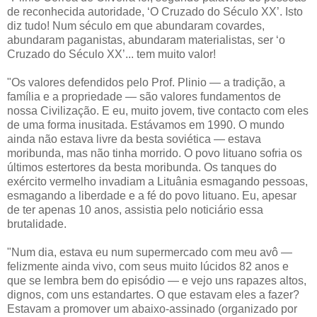
de reconhecida autoridade, ‘O Cruzado do Século XX’. Isto
diz tudo! Num século em que abundaram covardes,
abundaram paganistas, abundaram materialistas, ser ‘o
Cruzado do Século XX’... tem muito valor!
"Os valores defendidos pelo Prof. Plinio — a tradição, a
família e a propriedade — são valores fundamentos de
nossa Civilização. E eu, muito jovem, tive contacto com eles
de uma forma inusitada. Estávamos em 1990. O mundo
ainda não estava livre da besta soviética — estava
moribunda, mas não tinha morrido. O povo lituano sofria os
últimos estertores da besta moribunda. Os tanques do
exército vermelho invadiam a Lituânia esmagando pessoas,
esmagando a liberdade e a fé do povo lituano. Eu, apesar
de ter apenas 10 anos, assistia pelo noticiário essa
brutalidade.
"Num dia, estava eu num supermercado com meu avô —
felizmente ainda vivo, com seus muito lúcidos 82 anos e
que se lembra bem do episódio — e vejo uns rapazes altos,
dignos, com uns estandartes. O que estavam eles a fazer?
Estavam a promover um abaixo-assinado (organizado por