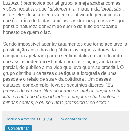
Luz Azul) promovida por tal grupo, almeja acabar com as
visões negativas que "
distorcem
" a imagem da
“profissão”,
isto é, eles desejam equivaler sua atividade pecaminosa -
que é a ruína de tantas famílias - as demais profissões, que
por sua natureza derivam do suor e do fruto do trabalho
honesto de quem o faz.
Sendo impossível apontar argumentos que torne aceitável a
prostituição aos olhos do público, os organizadores da
campanha apelaram para o sentimentalismo, acreditando
que assim poderiam estimular uma aceitação, ainda que
parcial, do público a má vida que leva quem se prostitui. O
grupo distribuiu cartazes que figura a fotografia de uma
pessoa e o relato de sua vida cotidiana
. Um desses
cartazes, por exemplo, leva os seguintes dizeres:
“Eu
preciso deixar meu filho no treino de futebol, pegar minha
filha na aula de dança irlandesa, pagar minha hipoteca e
minhas contas, e eu sou uma profissional do sexo.”
Rodrigo Amorim
às
18:44
Um comentário:
Compartilhar