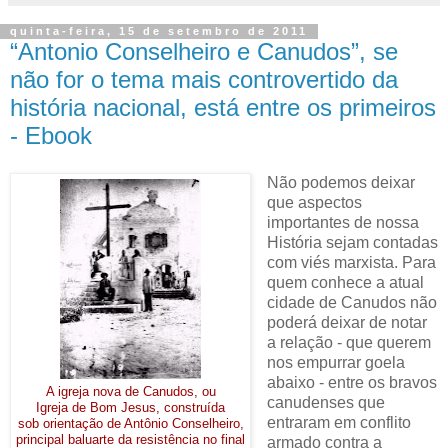
quinta-feira, 15 de setembro de 2011
“Antonio Conselheiro e Canudos”, se
não for o tema mais controvertido da
história nacional, está entre os primeiros
- Ebook
Não podemos deixar
que aspectos
importantes de nossa
História sejam contadas
com viés marxista. Para
quem conhece a atual
cidade de Canudos não
poderá deixar de notar
a relação - que querem
nos empurrar goela
abaixo - entre os bravos
A igreja nova de Canudos, ou
canudenses que
Igreja de Bom Jesus, construída
entraram em conflito
sob orientação de Antônio Conselheiro,
principal baluarte da resistência no final
armado contra a