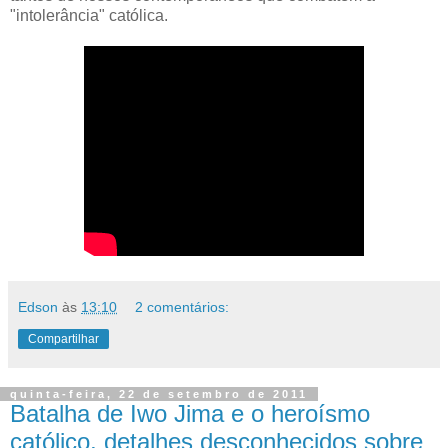
"intolerância" católica.
Edson
às
13:10
2 comentários:
Compartilhar
quinta-feira, 22 de setembro de 2011
Batalha de Iwo Jima e o heroísmo
católico, detalhes desconhecidos sobre