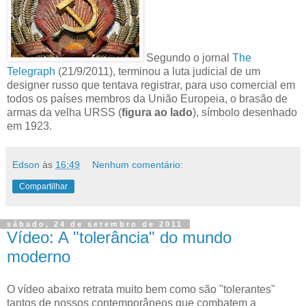
Segundo o jornal
The
Telegraph
(21/9/2011), terminou a luta judicial de um
designer russo que tentava registrar, para uso comercial em
todos os países membros da União Europeia, o brasão de
armas da velha URSS (
figura ao lado
), símbolo desenhado
em 1923.
Edson
às
16:49
Nenhum comentário:
Compartilhar
sábado, 24 de setembro de 2011
Vídeo: A "tolerância" do mundo
moderno
O vídeo abaixo retrata muito bem como são "tolerantes"
tantos de nossos contemporâneos que combatem a