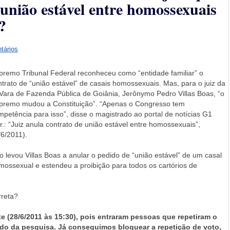
união estável entre homossexuais
?
tários
premo Tribunal Federal reconheceu como “entidade familiar” o
ntrato de “união estável” de casais homossexuais. Mas, para o juiz da
 Vara de Fazenda Pública de Goiânia, Jerônymo Pedro Villas Boas, “o
premo mudou a Constituição”. “Apenas o Congresso tem
mpetência para isso”, disse o magistrado ao portal de notícias G1
r.: “Juiz anula contrato de união estável entre homossexuais”,
/6/2011).
so levou Villas Boas a anular o pedido de “união estável” de um casal
mossexual e estendeu a proibição para todos os cartórios de
rreta?
e (28/6/2011 às 15:30), pois entraram pessoas que repetiram o
tado da pesquisa. Já conseguimos bloquear a repetição de voto,