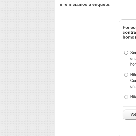
e reiniciamos a enquete.
Foi co
contra
homos
Sim
ent
ho
Não
Con
un
Não
Vo