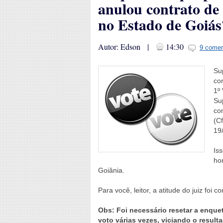
anulou contrato de 
no Estado de Goiás
Autor: Edson |
14:30
9 comen
Su
co
1º
Su
co
(Cf
19
Is
ho
Goiânia.
Para você, leitor, a atitude do juiz foi co
Obs: Foi necessário resetar a enquet
voto várias vezes, viciando o resul