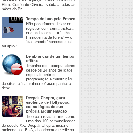
de Orleans e Bragança, diretor do Instituto
Plinio Corrêa de Oliveira, saúda a todas as
mães do Br...
Tempo de luto pela França
Não poderíamos deixar de
registrar com suma tristeza
que na França — a “Filha
Primogênita da Igreja” — o
“casamento” homossexual
foi aprov...
Lembranças de um tempo
offline
Trabalho com computadores
desde os 14 anos de idade,
especialmente em
programação e construção
de sites, e “naturalmente” acompanhei o
dese...
Deepak Chopra, guru
esotérico de Hollywood,
cai na lógica de sua
própria argumentação
Tido pela revista Time como
uma das 100 personalidades
do século XX, Deepak Chopra, indiano
radicado nos EUA, abandonou a medicina