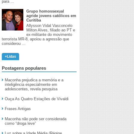
para ...
Grupo homossexual
agride jovens católicos em
Curitiba
Allysson Vidal Vasconcelo
Milton Alves, filiado ao PT e
ex-militante do movimento
terrorista MR-8, apoiou a agressão que
considerou ...
+Lidas
Postagens populares
Maconha prejudica a memória e a
inteligência especialmente em
adolescentes, revela pesquisa
Ouça As Quatro Estações de Vivaldi
Frases Antigas
Maconha não pode ser considerada
como “droga leve”
Luz sobre a Idade Média (Régine