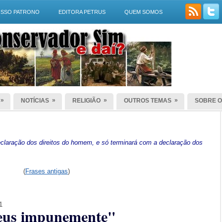
SSO PATRONO
EDITORA PETRUS
QUEM SOMOS
»
»
»
»
NOTÍCIAS
RELIGIÃO
OUTROS TEMAS
SOBRE O
laração dos direitos do homem, e só terminará com a declaração dos
(
Frases antigas
)
1
eus impunemente"