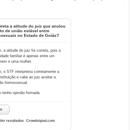
rreta a atitude do juiz que anulou
to de união estável entre
sexuais no Estado de Goiás?
, a atitude do juiz foi correta, pois a
idade familiar é apenas entre um
mem e uma mulher.
, o STF interpretou corretamente a
stituição e cabe ao juiz aceitar a
ião homossexual.
 tenho opinião formada.
to
Ver resultados
Crowdsignal.com