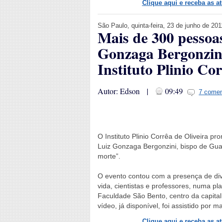
Clique aqui e receba as a
São Paulo, quinta-feira, 23 de junho de 201
Mais de 300 pessoa
Gonzaga Bergonzini
Instituto Plinio Co
Autor: Edson |
09:49
7 comen
O Instituto Plinio Corrêa de Oliveira p
Luiz Gonzaga Bergonzini, bispo de Guar
morte”.
O evento contou com a presença de dive
vida, cientistas e professores, numa p
Faculdade São Bento, centro da capital 
vídeo, já disponível, foi assistido por 
Clique aqui e receba as a