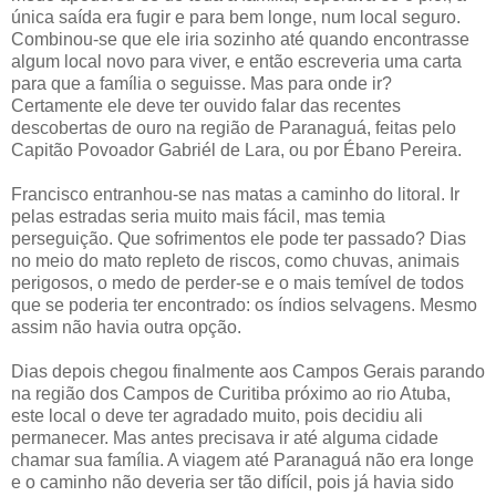
única saída era fugir e para bem longe, num local seguro.
Combinou-se que ele iria sozinho até quando encontrasse
algum local novo para viver, e então escreveria uma carta
para que a família o seguisse. Mas para onde ir?
Certamente ele deve ter ouvido falar das recentes
descobertas de ouro na região de Paranaguá, feitas pelo
Capitão Povoador Gabriél de Lara, ou por Ébano Pereira.
Francisco entranhou-se nas matas a caminho do litoral. Ir
pelas estradas seria muito mais fácil, mas temia
perseguição. Que sofrimentos ele pode ter passado? Dias
no meio do mato repleto de riscos, como chuvas, animais
perigosos, o medo de perder-se e o mais temível de todos
que se poderia ter encontrado: os índios selvagens. Mesmo
assim não havia outra opção.
Dias depois chegou finalmente aos Campos Gerais parando
na região dos Campos de Curitiba próximo ao rio Atuba,
este local o deve ter agradado muito, pois decidiu ali
permanecer. Mas antes precisava ir até alguma cidade
chamar sua família. A viagem até Paranaguá não era longe
e o caminho não deveria ser tão difícil, pois já havia sido