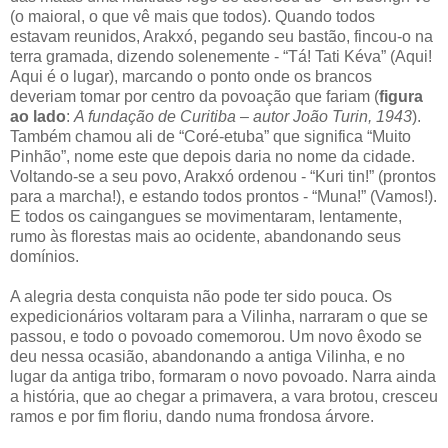
(o maioral, o que vê mais que todos). Quando todos
estavam reunidos, Arakxó, pegando seu bastão, fincou-o na
terra gramada, dizendo solenemente - “Tá! Tati Kéva” (Aqui!
Aqui é o lugar), marcando o ponto onde os brancos
deveriam tomar por centro da povoação que fariam (
figura
ao lado
:
A fundação de Curitiba – autor João Turin, 1943
).
Também chamou ali de “Coré-etuba” que significa “Muito
Pinhão”, nome este que depois daria no nome da cidade.
Voltando-se a seu povo, Arakxó ordenou - “Kuri tin!” (prontos
para a marcha!), e estando todos prontos - “Muna!” (Vamos!).
E todos os caingangues se movimentaram, lentamente,
rumo às florestas mais ao ocidente, abandonando seus
domínios.
A alegria desta conquista não pode ter sido pouca. Os
expedicionários voltaram para a Vilinha, narraram o que se
passou, e todo o povoado comemorou. Um novo êxodo se
deu nessa ocasião, abandonando a antiga Vilinha, e no
lugar da antiga tribo, formaram o novo povoado. Narra ainda
a história, que ao chegar a primavera, a vara brotou, cresceu
ramos e por fim floriu, dando numa frondosa árvore.