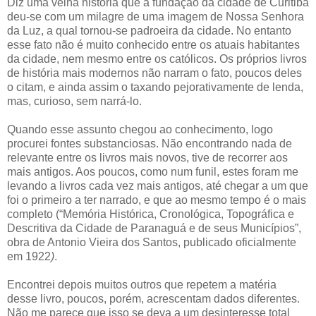
Diz uma velha história que a fundação da cidade de Curitiba
deu-se com um milagre de uma imagem de Nossa Senhora
da Luz, a qual tornou-se padroeira da cidade. No entanto
esse fato não é muito conhecido entre os atuais habitantes
da cidade, nem mesmo entre os católicos. Os próprios livros
de história mais modernos não narram o fato, poucos deles
o citam, e ainda assim o taxando pejorativamente de lenda,
mas, curioso, sem narrá-lo.
Quando esse assunto chegou ao conhecimento, logo
procurei fontes substanciosas. Não encontrando nada de
relevante entre os livros mais novos, tive de recorrer aos
mais antigos. Aos poucos, como num funil, estes foram me
levando a livros cada vez mais antigos, até chegar a um que
foi o primeiro a ter narrado, e que ao mesmo tempo é o mais
completo (“Memória Histórica, Cronológica, Topográfica e
Descritiva da Cidade de Paranaguá e de seus Municípios”,
obra de Antonio Vieira dos Santos, publicado oficialmente
em 1922
)
.
Encontrei depois muitos outros que repetem a matéria
desse livro, poucos, porém, acrescentam dados diferentes.
Não me parece que isso se deva a um desinteresse total