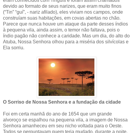
eram conhecidos com Tinguís e foram assim chamados
devido ao formato de seus narizes, que eram muito finos
(“Tin” “guí”, - nariz afilado), eles viviam nos campos, onde
construíam suas habitações, em covas abertas no chão.
Parece que nunca houve um ataque da parte desses índios
à pequena vila, ainda assim, o temor não faltava, pois o
índio pagão não conhece a caridade. Mas um dia, do alto do
Atuba, Nossa Senhora olhou para a miséria dos silvícolas e
Ela sorriu.
O Sorriso de Nossa Senhora e a fundação da cidade
Foi em certa manhã do ano de 1654 que um grande
alvoroço se espalhou na pequena vila, a imagem de Nossa
Senhora amanheceu em seu nicho voltada para o Oeste.
Todos se perguntavam quem teria mudado, durante a noite,