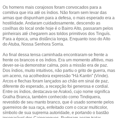
Os homens mais corajosos foram convocados para a
comitiva que iria até os índios. Não foram sem levar das
armas que dispunham para a defesa, o mais esperado era a
hostilidade. Andaram cuidadosamente, descendo as
coxilhas do local onde hoje é o Bairro Alto, passaram pelos
pinheirais até chegarem aos toldos primitivos dos Tinguís.
Para a época, uma distância longa. Enquanto isso do Alto
do Atuba, Nossa Senhora Sorria.
Ao final dessa tensa caminhada encontraram-se frente a
frente os brancos e os índios. Era um momento aflitivo, mas
dever-se-ia demonstrar calma, pois a missão era de paz.
Dos índios, muito intuitivos, não partiu o grito de guerra, mas
um aceno, na acolhedora expressão “Há Kantin” (Vinde).
Arcos e flechas foram lançados ao chão em sinal de paz,
diferente do esperado, a recepção foi generosa e cordial.
Entre os índios, destacava-se Arakxó, cujo nome significa
Gralha Branca, também conhecido como Tindiquera,
revestido de seu manto branco, que é usado somente pelos
guerreiros de sua raça, enfeitado com o cocar multicolor,
símbolo de sua suprema autoridade, e portando o bastão
inseparável dos Caingangues. Puderam assim tratar