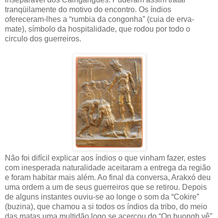
tranqüilamente do motivo do encontro. Os índios
ofereceram-lhes a “rumbia da congonha” (cuia de erva-
mate), símbolo da hospitalidade, que rodou por todo o
circulo dos guerreiros.
Não foi difícil explicar aos índios o que vinham fazer, estes
com inesperada naturalidade aceitaram a entrega da região
e foram habitar mais além. Ao final da conversa, Arakxó deu
uma ordem a um de seus guerreiros que se retirou. Depois
de alguns instantes ouviu-se ao longe o som da “Cokire”
(buzina), que chamou a si todos os índios da tribo, do meio
das matas uma multidão logo se acercou do “On buongh vê”