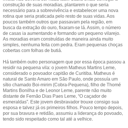
construção de suas moradias, plantarem o que seria
necessário para a sobrevivência e estabelecer uma nova
rotina que seria praticada pelo resto de suas vidas. Aos
poucos também outros que passavam pela região, em
busca da extração do ouro, fixaram-se lá. Assim, o número
de casas ia aumentando e formando um pequeno vilarejo.
As moradias eram construídas de maneira ainda muito
simples, nenhuma feita com pedra. Eram pequenas choças
cobertas com folhas de butiá.
Há também outro personagem que por essa época passou a
residir na pequena vila: o jovem Matheus Martins Leme,
considerado o povoador capitão de Curitiba. Matheus é
natural de Santo Amaro em São Paulo, onde possuía um
sítio chamado Boi-mirim (Cobra-Pequena), filho de Thomé
Martins Bonilha e de Leonor Leme, parente não muito
distante de Fernão Dias Paes Leme, “O caçador de
esmeraldas”. Este jovem desbravador trouxe consigo sua
esposa e talvez já os primeiros filhos. Pouco tempo depois,
por sua bravura e retidão, assumiu a liderança do povoado,
tendo sido respeitado como tal até a velhice.