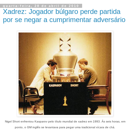
quarta-feira, 28 de abril de 2010
Xadrez: Jogador búlgaro perde partida
por se negar a cumprimentar adversário
Nigel Short enfrentou Kasparov pelo título mundial de xadrez em 1993. Ás seis horas, em
ponto, o GM inglês se levantava para pegar uma tradicional xícara de chá.