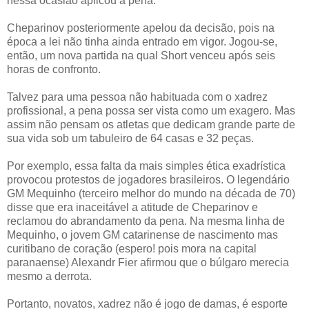
nessa ocasião aplicou a pena.
Cheparinov posteriormente apelou da decisão, pois na
época a lei não tinha ainda entrado em vigor. Jogou-se,
então, um nova partida na qual Short venceu após seis
horas de confronto.
Talvez para uma pessoa não habituada com o xadrez
profissional, a pena possa ser vista como um exagero. Mas
assim não pensam os atletas que dedicam grande parte de
sua vida sob um tabuleiro de 64 casas e 32 peças.
Por exemplo, essa falta da mais simples ética exadrística
provocou protestos de jogadores brasileiros. O legendário
GM Mequinho (terceiro melhor do mundo na década de 70)
disse que era inaceitável a atitude de Cheparinov e
reclamou do abrandamento da pena. Na mesma linha de
Mequinho, o jovem GM catarinense de nascimento mas
curitibano de coração (espero! pois mora na capital
paranaense) Alexandr Fier afirmou que o búlgaro merecia
mesmo a derrota.
Portanto, novatos, xadrez não é jogo de damas, é esporte