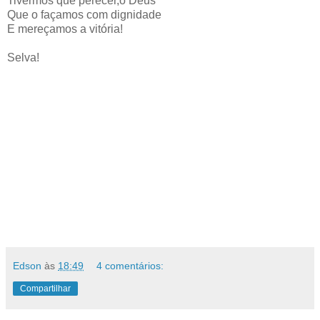
Tivermos que perecer,ó Deus
Que o façamos com dignidade
E mereçamos a vitória!
Selva!
Edson
às
18:49
4 comentários:
Compartilhar