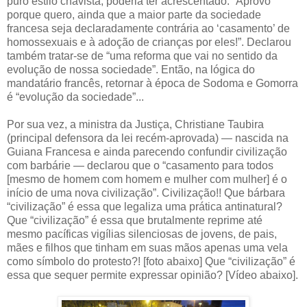
puro estilo chavista, poderia ter acrescentado: “Aprovo
porque quero, ainda que a maior parte da sociedade
francesa seja declaradamente contrária ao ‘casamento’ de
homossexuais e à adoção de crianças por eles!”. Declarou
também tratar-se de “uma reforma que vai no sentido da
evolução de nossa sociedade”. Então, na lógica do
mandatário francês, retornar à época de Sodoma e Gomorra
é “evolução da sociedade”...
Por sua vez, a ministra da Justiça, Christiane Taubira
(principal defensora da lei recém-aprovada) — nascida na
Guiana Francesa e ainda parecendo confundir civilização
com barbárie — declarou que o “casamento para todos
[mesmo de homem com homem e mulher com mulher] é o
início de uma nova civilização”. Civilização!! Que bárbara
“civilização” é essa que legaliza uma prática antinatural?
Que “civilização” é essa que brutalmente reprime até
mesmo pacíficas vigílias silenciosas de jovens, de pais,
mães e filhos que tinham em suas mãos apenas uma vela
como símbolo do protesto?! [foto abaixo] Que “civilização” é
essa que sequer permite expressar opinião? [Vídeo abaixo].