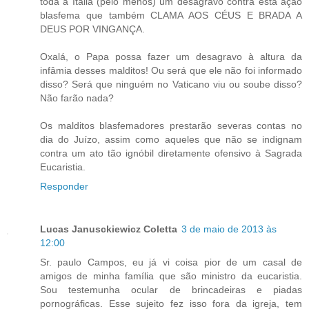
toda a Itália (pelo menos) um desagravo contra esta ação
blasfema que também CLAMA AOS CÉUS E BRADA A
DEUS POR VINGANÇA.
Oxalá, o Papa possa fazer um desagravo à altura da
infâmia desses malditos! Ou será que ele não foi informado
disso? Será que ninguém no Vaticano viu ou soube disso?
Não farão nada?
Os malditos blasfemadores prestarão severas contas no
dia do Juízo, assim como aqueles que não se indignam
contra um ato tão ignóbil diretamente ofensivo à Sagrada
Eucaristia.
Responder
Lucas Janusckiewicz Coletta
3 de maio de 2013 às
12:00
Sr. paulo Campos, eu já vi coisa pior de um casal de
amigos de minha família que são ministro da eucaristia.
Sou testemunha ocular de brincadeiras e piadas
pornográficas. Esse sujeito fez isso fora da igreja, tem