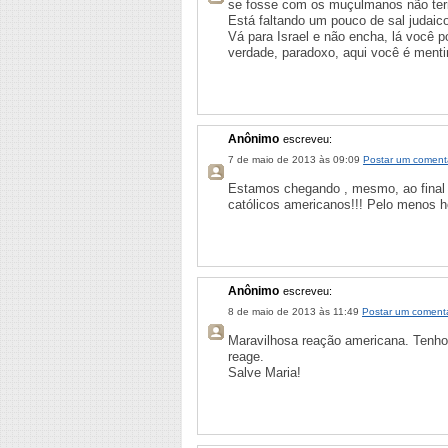
se fosse com os muçulmanos não teri
Está faltando um pouco de sal judaic
Vá para Israel e não encha, lá você po
verdade, paradoxo, aqui você é mentir
Anônimo
escreveu:
7 de maio de 2013 às 09:09
Postar um coment
Estamos chegando , mesmo, ao final 
católicos americanos!!! Pelo menos h
Anônimo
escreveu:
8 de maio de 2013 às 11:49
Postar um comentá
Maravilhosa reação americana. Tenho 
reage.
Salve Maria!