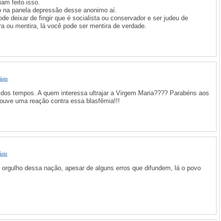
am feito isso.
o na panela depressão desse anonimo aí.
de deixar de fingir que é socialista ou conservador e ser judeu de
a ou mentira, lá você pode ser mentira de verdade.
ário
dos tempos. A quem interessa ultrajar a Virgem Maria???? Parabéns aos
ouve uma reação contra essa blasfêmia!!!
rio
orgulho dessa nação, apesar de alguns erros que difundem, lá o povo