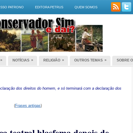
SSO PATRONO
EDITORA PETRUS
QUEM SOMOS
»
»
»
»
NOTÍCIAS
RELIGIÃO
OUTROS TEMAS
SOBRE O
laração dos direitos do homem, e só terminará com a declaração dos
(
Frases antigas
)
a teatral blasfema depois de