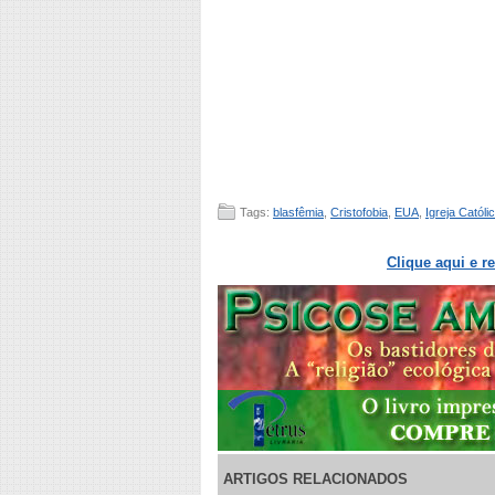
Tags:
blasfêmia
,
Cristofobia
,
EUA
,
Igreja Católi
Clique aqui e r
ARTIGOS RELACIONADOS