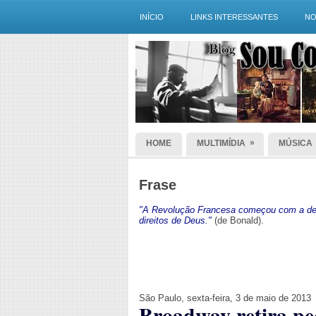
INÍCIO
LINKS INTERESSANTES
NO
»
HOME
MULTIMÍDIA
MÚSICA
Frase
"A Revolução Francesa começou com a dec
direitos de Deus."
(de Bonald).
São Paulo, sexta-feira, 3 de maio de 2013
Broadway retira peç