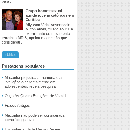
para ...
Grupo homossexual
agride jovens católicos em
Curitiba
Allysson Vidal Vasconcelo
Milton Alves, filiado ao PT e
ex-militante do movimento
terrorista MR-8, apoiou a agressão que
considerou ...
+Lidas
Postagens populares
Maconha prejudica a memória e a
inteligência especialmente em
adolescentes, revela pesquisa
Ouça As Quatro Estações de Vivaldi
Frases Antigas
Maconha não pode ser considerada
como “droga leve”
Luz sobre a Idade Média (Régine