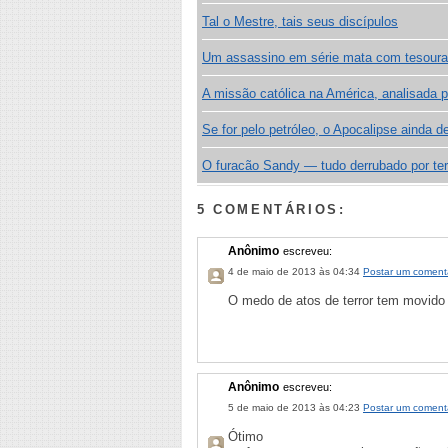
Tal o Mestre, tais seus discípulos
Um assassino em série mata com tesoura 
A missão católica na América, analisada 
Se for pelo petróleo, o Apocalipse ainda 
O furacão Sandy — tudo derrubado por te
5 COMENTÁRIOS:
Anônimo
escreveu:
4 de maio de 2013 às 04:34
Postar um coment
O medo de atos de terror tem movido
Anônimo
escreveu:
5 de maio de 2013 às 04:23
Postar um coment
Ótimo