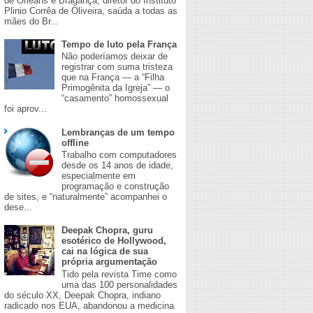
de Orleans e Bragança, diretor do Instituto
Plinio Corrêa de Oliveira, saúda a todas as
mães do Br...
Tempo de luto pela França
Não poderíamos deixar de
registrar com suma tristeza
que na França — a “Filha
Primogênita da Igreja” — o
“casamento” homossexual
foi aprov...
Lembranças de um tempo
offline
Trabalho com computadores
desde os 14 anos de idade,
especialmente em
programação e construção
de sites, e “naturalmente” acompanhei o
dese...
Deepak Chopra, guru
esotérico de Hollywood,
cai na lógica de sua
própria argumentação
Tido pela revista Time como
uma das 100 personalidades
do século XX, Deepak Chopra, indiano
radicado nos EUA, abandonou a medicina