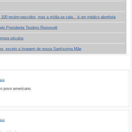
100 recém-nascidos, mas a mídia se cala... é um médico abortista
pelo Presidente Teodoro Roosevelt
demora séculos
rra, exceto a Imagem de nossa Santíssima Mãe
ário
 o povo americano.
ário