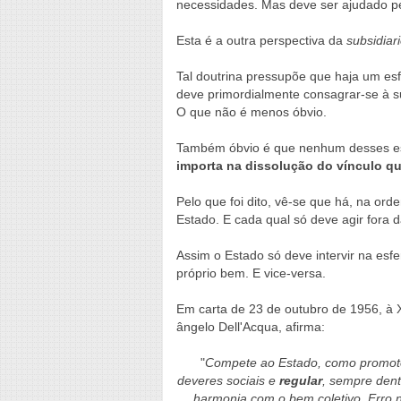
necessidades. Mas deve ser ajudado pe
Esta é a outra perspectiva da
subsidiar
Tal doutrina pressupõe que haja um esf
deve primordialmente consagrar-se à su
O que não é menos óbvio.
Também óbvio é que nenhum desses esc
importa na dissolução do vínculo q
Pelo que foi dito, vê-se que há, na ord
Estado. E cada qual só deve agir fora 
Assim o Estado só deve intervir na esf
próprio bem. E vice-versa.
Em carta de 23 de outubro de 1956, à X
ângelo Dell'Acqua, afirma:
"
Compete ao Estado, como promo
deveres sociais e
regular
, sempre dent
harmonia com o bem coletivo. Erro n