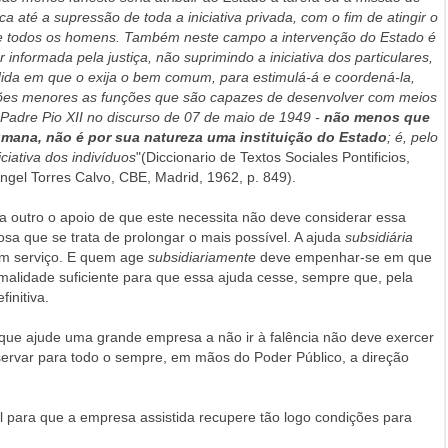
a até a supressão de toda a iniciativa privada, com o fim de atingir o
re todos os homens. Também neste campo a intervenção do Estado é
 informada pela justiça, não suprimindo a iniciativa dos particulares,
ida em que o exija o bem comum, para estimulá-á e coordená-la,
ções menores as funções que são capazes de desenvolver com meios
 Padre Pio XII no discurso de 07 de maio de 1949 -
não menos que
umana, não é por sua natureza uma instituição do Estado
; é, pelo
iciativa dos indivíduos
"(Diccionario de Textos Sociales Pontificios,
ngel Torres Calvo, CBE, Madrid, 1962, p. 849).
a outro o apoio de que este necessita não deve considerar essa
a que se trata de prolongar o mais possível. A ajuda
subsidiária
m serviço. E quem age
subsidiariamente
deve empenhar-se em que
malidade suficiente para que essa ajuda cesse, sempre que, pela
finitiva.
ue ajude uma grande empresa a não ir à falência não deve exercer
ervar para todo o sempre, em mãos do Poder Público, a direção
vel para que a empresa assistida recupere tão logo condições para