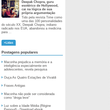
Deepak Chopra, guru
esotérico de Hollywood,
cai na lógica de sua
própria argumentação
Tido pela revista Time como
uma das 100 personalidades
do século XX, Deepak Chopra, indiano
radicado nos EUA, abandonou a medicina
para ...
+Lidas
Postagens populares
Maconha prejudica a memória e a
inteligência especialmente em
adolescentes, revela pesquisa
Ouça As Quatro Estações de Vivaldi
Frases Antigas
Maconha não pode ser considerada
como “droga leve”
Luz sobre a Idade Média (Régine
Pernoud) - Download ebook