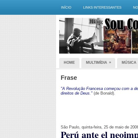
INÍCIO
LINKS INTERESSANTES
NO
»
HOME
MULTIMÍDIA
MÚSICA
Frase
"A Revolução Francesa começou com a dec
direitos de Deus."
(de Bonald).
São Paulo, quinta-feira, 25 de maio de 200
Perú ante el neoim