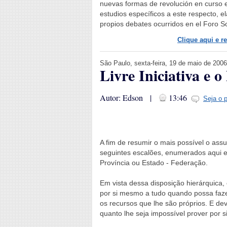
nuevas formas de revolución en curso e
estudios específicos a este respecto, 
propios debates ocurridos en el Foro So
Clique aqui e r
São Paulo, sexta-feira, 19 de maio de 2006
Livre Iniciativa e 
Autor: Edson |
13:46
Seja o 
A fim de resumir o mais possível o as
seguintes escalões, enumerados aqui em
Província ou Estado - Federação.
Em vista dessa disposição hierárquica,
por si mesmo a tudo quando possa fazer
os recursos que lhe são próprios. E de
quanto lhe seja impossível prover por 