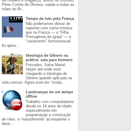
de Orleans e Bragança, diretor do Instituto
Plinio Corrêa de Oliveira, saúda a todas as
mães do Br...
Tempo de luto pela França
Não poderíamos deixar de
registrar com suma tristeza
que na França — a “Filha
Primogênita da Igreja” — o
“casamento” homossexual
foi aprov...
Ideologia de Gênero na
prática: saia para homens
​Prezados, Salve Maria!
Vejam até onde está
chegando a Ideologia de
Gênero quando aplicada na
vida comum. Agora está em "moda...
Lembranças de um tempo
offline
Trabalho com computadores
desde os 14 anos de idade,
especialmente em
programação e construção
de sites, e “naturalmente” acompanhei o
dese...