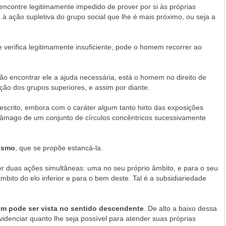
contre legitimamente impedido de prover por si às próprias
 à ação supletiva do grupo social que lhe é mais próximo, ou seja a
e verifica legitimamente insuficiente, pode o homem recorrer ao
o encontrar ele a ajuda necessária, está o homem no direito de
ação dos grupos superiores, e assim por diante.
descrito, embora com o caráter algum tanto hirto das exposições
 no âmago de um conjunto de círculos concêntricos sucessivamente
vismo
, que se propõe estancá-la.
r duas ações simultâneas: uma no seu próprio âmbito, e para o seu
mbito do elo inferior e para o bem deste. Tal é a subsidiariedade
 pode ser vista no sentido descendente
. De alto a baixo dessa
videnciar quanto lhe seja possível para atender suas próprias