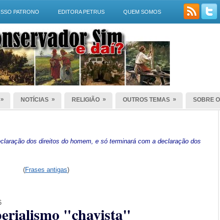
SSO PATRONO
EDITORA PETRUS
QUEM SOMOS
»
»
»
»
NOTÍCIAS
RELIGIÃO
OUTROS TEMAS
SOBRE O
laração dos direitos do homem, e só terminará com a declaração dos
(
Frases antigas
)
6
perialismo "chavista"