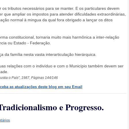
os tributos necessários para se manter. E os particulares devem
ver que ampliar os impostos para atender dificuldades extraordinárias,
uação normal à mingua da qual fora obrigado a lançar os ditos
rma constitucional, tornaria muito mais harmônica a inter-relação
víncia ou Estado - Federação.
 da família nesta vasta interarticulação hierárquica.
suas relações com o indivíduo e com o Município também devem ser
dade.
gustia o País", 1987, Páginas 144/146
eceba as atualizações deste blog em seu Email
radicionalismo e Progresso.
tários