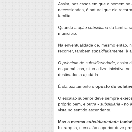
Assim, nos casos em que o homem se en
necessidades, é natural que ele recorra
família.
Quando a
ação subsidiaria
da família s
município.
Na enventualidade de, mesmo então, nã
recorrer, também
subsidiariamente
, à 
O
princípio de subsidiariedade
, assim 
esquemáticas, situa a livre iniciativa
destinados a ajudá-la.
É ela exatamente o
oposto do coleti
O escalão superior deve sempre exerce
próprio bem, e outra -
subsidiária
- no â
vista no sentido ascendente.
Mas a mesma
subsidiariedade
também
hierarquia, o escalão superior deve pro