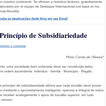
n nuestro continente. Se ofrecen a nuestros lectores, gratuitamente,
elaborados por el equipo de Destaque Internacional con base en los
cial Mundial.
eceba as atualizações deste blog em seu Email
o Princípio de Subsidiariedade
primeiro a comentar
Plínio Corrêa de Oliveira*
sunto: uma sociedade bem ordenada deve ser constituída pelos
 ordem ascendente: indivíduo - família - Município - Região,
 o
princípio de subsidiariedade
afirma que cada escalão deve prover
 mediante o aproveitamento inteligente, operoso e integral de todos
ve receber analogamente o apoio do escalão superior, em tudo
si mesmo.