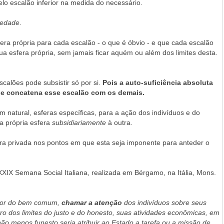
lo escalão inferior na medida do necessário.
iedade
.
era própria para cada escalão - o que é óbvio - e que cada escalão
a esfera própria, sem jamais ficar aquém ou além dos limites desta.
alões pode subsistir só por si.
Pois a auto-suficiência absoluta
ue concatena esse escalão com os demais.
em natural, esferas específicas, para a ação dos indivíduos e do
da própria esfera
subsidiariamente
à outra.
era privada nos pontos em que esta seja imponente para anteder o
XIX Semana Social Italiana, realizada em Bérgamo, na Itália, Mons.
tor do bem comum,
chamar a atenção
dos indivíduos sobre seus
ro dos limites do justo e do honesto, suas atividades econômicas, em
ão menos funesto seria atribuir ao Estado a tarefa ou a missão de