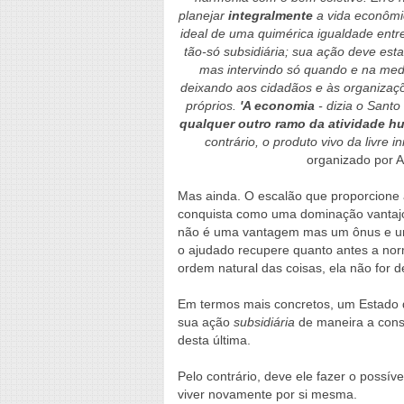
planejar
integralmente
a vida econômic
ideal de uma quimérica igualdade ent
tão-só subsidiária; sua ação deve estar
mas intervindo só quando e na med
deixando aos cidadãos e às organiza
próprios.
'A economia
- dizia o Santo
qualquer outro ramo da atividade h
contrário, o produto vivo da livre in
organizado por A
Mas ainda. O escalão que proporcione 
conquista como uma dominação vantajos
não é uma vantagem mas um ônus e u
o ajudado recupere quanto antes a nor
ordem natural das coisas, ela não for de
Em termos mais concretos, um Estado q
sua ação
subsidiária
de maneira a cons
desta última.
Pelo contrário, deve ele fazer o possí
viver novamente por si mesma.