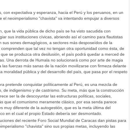
, con expectativa y esperanza, hacia el Perú y los peruanos, en un
e el neoimperialismo "chavista" va intentando empujar a diversos
que la vida pública de dicho país se ha visto sacudida con
ar sus instituciones cívicas, abriendo así el camino para flautistas
con sus sones demagógicos, a sectores más desposeídos de la
s comprenden que tal vez no tengan otra oportunidad como ésta, de
o que se produzca otra desilusión, el país podrá quedar a merced de
tas. Una derrota de Humala no solucionará como por arte de magia
a las fuerzas más sanas de la nación movilizarse con firmeza delante
la moralidad pública y del desarrollo del país, que pasa por el respeto
a pretende conquistar políticamente al Perú, es una mezcla de
, de indigenismo y de castrismo. Su meta, más que la construcción
ce ser la de descoyuntar las estructuras políticas, sociales,
Más que el comunismo meramente clásico, por esa senda parece
s muy diferente de la autogestión, que es la meta última del
o en el cual el propio Estado debería ser desmontado.
luciones del reciente Foro Social Mundial de Caracas dan pistas para
oimperialismo "chavista" sino sus propias metas, incluyendo las