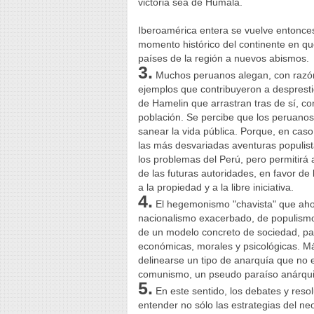
victoria sea de Humala.
Iberoamérica entera se vuelve entonces
momento histórico del continente en qu
países de la región a nuevos abismos.
3.
Muchos peruanos alegan, con razón, 
ejemplos que contribuyeron a desprestigi
de Hamelin que arrastran tras de sí, 
población. Se percibe que los peruano
sanear la vida pública. Porque, en cas
las más desvariadas aventuras populis
los problemas del Perú, pero permitirá 
de las futuras autoridades, en favor de 
a la propiedad y a la libre iniciativa.
4.
El hegemonismo "chavista" que ahor
nacionalismo exacerbado, de populismo
de un modelo concreto de sociedad, pare
económicas, morales y psicológicas. 
delinearse un tipo de anarquía que no e
comunismo, un pseudo paraíso anárquic
5.
En este sentido, los debates y reso
entender no sólo las estrategias del ne