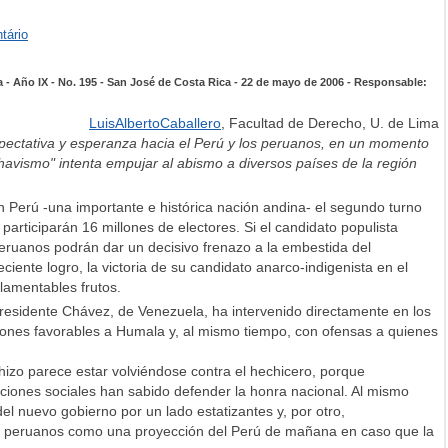
tário
 - Año IX - No. 195 - San José de Costa Rica - 22 de mayo de 2006 - Responsable:
LuisAlbertoCaballero
, Facultad de Derecho, U. de Lima
pectativa y esperanza hacia el Perú y los peruanos, en un momento
chavismo" intenta empujar al abismo a diversos países de la región
en Perú -una importante e histórica nación andina- el segundo turno
 participarán 16 millones de electores. Si el candidato populista
peruanos podrán dar un decisivo frenazo a la embestida del
ciente logro, la victoria de su candidato anarco-indigenista en el
lamentables frutos.
 presidente Chávez, de Venezuela, ha intervenido directamente en los
iones favorables a Humala y, al mismo tiempo, con ofensas a quienes
hizo parece estar volviéndose contra el hechicero, porque
iciones sociales han sabido defender la honra nacional. Al mismo
el nuevo gobierno por un lado estatizantes y, por otro,
los peruanos como una proyección del Perú de mañana en caso que la