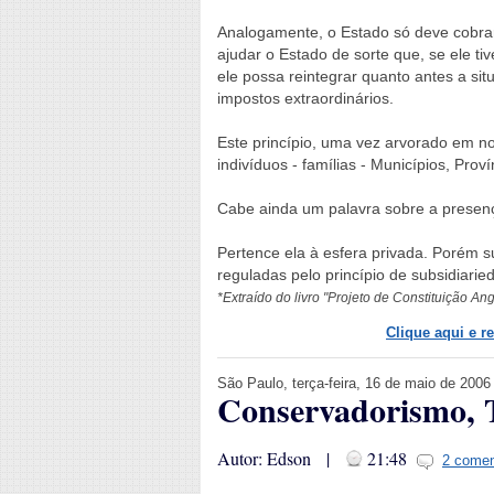
Analogamente, o Estado só deve cobrar 
ajudar o Estado de sorte que, se ele ti
ele possa reintegrar quanto antes a sit
impostos extraordinários.
Este princípio, uma vez arvorado em no
indivíduos - famílias - Municípios, Pro
Cabe ainda um palavra sobre a presença
Pertence ela à esfera privada. Porém 
reguladas pelo princípio de subsidiarie
*Extraído do livro "Projeto de Constituição An
Clique aqui e r
São Paulo, terça-feira, 16 de maio de 2006
Conservadorismo, T
Autor: Edson |
21:48
2 comen