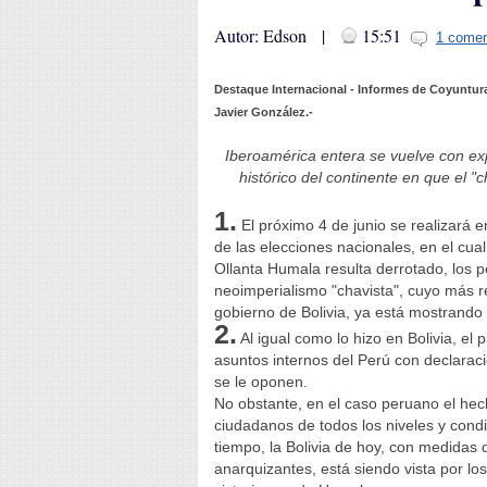
Autor: Edson |
15:51
1 comen
Destaque Internacional - Informes de Coyuntura
Javier González.-
Iberoamérica entera se vuelve con ex
histórico del continente en que el "
1.
El próximo 4 de junio se realizará 
de las elecciones nacionales, en el cual
Ollanta Humala resulta derrotado, los 
neoimperialismo "chavista", cuyo más re
gobierno de Bolivia, ya está mostrando 
2.
Al igual como lo hizo en Bolivia, el
asuntos internos del Perú con declarac
se le oponen.
No obstante, en el caso peruano el hec
ciudadanos de todos los niveles y cond
tiempo, la Bolivia de hoy, con medidas d
anarquizantes, está siendo vista por 