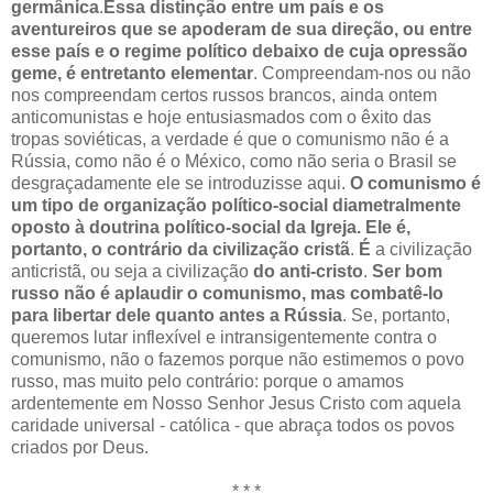
germânica
.
Essa distinção entre um país e os
aventureiros que se apoderam de sua direção, ou entre
esse país e o regime político debaixo de cuja opressão
geme, é entretanto elementar
. Compreendam-nos ou não
nos compreendam certos russos brancos, ainda ontem
anticomunistas e hoje entusiasmados com o êxito das
tropas soviéticas, a verdade é que o comunismo não é a
Rússia, como não é o México, como não seria o Brasil se
desgraçadamente ele se introduzisse aqui.
O comunismo é
um tipo de organização político-social diametralmente
oposto à doutrina político-social da Igreja. Ele é,
portanto, o contrário da civilização cristã
.
É
a civilização
anticristã, ou seja a civilização
do anti-cristo
.
Ser bom
russo não é aplaudir o comunismo, mas combatê-lo
para libertar dele quanto antes a Rússia
. Se, portanto,
queremos lutar inflexível e intransigentemente contra o
comunismo, não o fazemos porque não estimemos o povo
russo, mas muito pelo contrário: porque o amamos
ardentemente em Nosso Senhor Jesus Cristo com aquela
caridade universal ‑ católica ‑ que abraça todos os povos
criados por Deus.
* * *