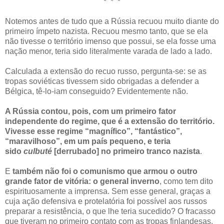
* * *
Notemos antes de tudo que a Rússia recuou muito diante do
primeiro ímpeto nazista. Recuou mesmo tanto, que se ela
não tivesse o território imenso que possui, se ela fosse uma
nação menor, teria sido literalmente varada de lado a lado.
Calculada a extensão do recuo russo, pergunta-se: se as
tropas soviéticas tivessem sido obrigadas a defender a
Bélgica, tê-lo-iam conseguido? Evidentemente não.
A Rússia contou, pois, com um primeiro fator
independente do regime, que é a extensão do território.
Vivesse esse regime “magnífico”, “fantástico”,
“maravilhoso”, em um país pequeno, e teria
sido
culbuté
[derrubado] no primeiro tranco nazista
.
E
também não foi o comunismo que armou o outro
grande fator de vitória: o general inverno
, como tem dito
espirituosamente a imprensa. Sem esse general, graças a
cuja ação defensiva e protelatória foi possível aos russos
preparar a resistência, o que lhe teria sucedido? O fracasso
que tiveram no primeiro contato com as tropas finlandesas.