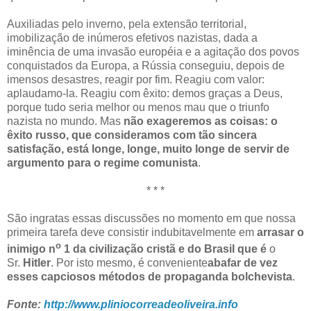
Auxiliadas pelo inverno, pela extensão territorial,
imobilização de inúmeros efetivos nazistas, dada a
iminência de uma invasão européia e a agitação dos povos
conquistados da Europa, a Rússia conseguiu, depois de
imensos desastres, reagir por fim. Reagiu com valor:
aplaudamo-la. Reagiu com êxito: demos graças a Deus,
porque tudo seria melhor ou menos mau que o triunfo
nazista no mundo. Mas
não exageremos as coisas: o
êxito russo, que consideramos com tão sincera
satisfação, está longe, longe, muito longe de servir de
argumento para o regime comunista
.
* * *
São ingratas essas discussões no momento em que nossa
primeira tarefa deve consistir indubitavelmente em
arrasar o
o
inimigo n
1 da civilização cristã e do Brasil que é
o
Sr.
Hitler
. Por isto mesmo, é conveniente
abafar de vez
esses capciosos métodos de propaganda bolchevista
.
Fonte:
http://www.pliniocorreadeoliveira.info