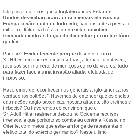
Isto posto, notemos que
a Inglaterra e os Estados
Unidos desembarcaram agora imensos efetivos na
França, e não obstante tudo isto
, não obstante a pressão
militar na Itália, na Rússia,
os nazistas resistem
tremendamente às forças de desembarque no território
gaulês.
Por que?
Evidentemente porque
desde o início o
Sr.
Hitler
tem
concentradas na França tropas incontáveis,
recursos sem número, de munições como de víveres,
tudo
para fazer face a uma invasão aliada
, efetuada de
improviso.
Haveremos de reconhecer nos generais anglo-americanos
verdadeiros poltrões? Havemos de entender que os chefes
das nações anglo-saxônicas, nossas aliadas, são cretinos e
imbecis? Ou haveremos de convir em que o
Sr. Adolf Hitler realmente deixou no Ocidente recursos
imensos, e que portanto só combateu contra a Rússia, no
Oriente, com meios que estavam longe de representar o
efetivo total do exército germânico? Neste último