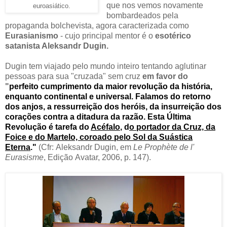
que nos vemos novamente
euroasiático.
bombardeados pela
propaganda bolchevista, agora caracterizada como
Eurasianismo
- cujo principal mentor é o
esotérico
satanista Aleksandr Dugin.
Dugin tem viajado pelo mundo inteiro tentando aglutinar
pessoas para sua "cruzada" sem cruz
em favor do
"
perfeito cumprimento da maior revolução da história,
enquanto continental e universal. Falamos do retorno
dos anjos, a ressurreição dos heróis, da insurreição dos
corações contra a ditadura da razão. Esta Última
Revolução é tarefa do
Acéfalo
, d
o portador da Cruz, da
Foice e do Martelo, coroado pelo Sol da Suástica
Eterna
."
(Cfr: Aleksandr Dugin, em
Le Prophète de l'
Eurasisme
, Edição Avatar, 2006, p. 147).