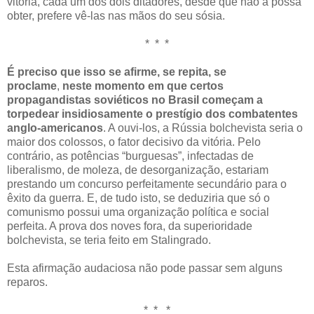
vitória, cada um dos dois ditadores, desde que não a possa
obter, prefere vê-las nas mãos do seu sósia.
* * *
É preciso que isso se afirme, se repita, se
proclame
,
neste momento em que certos
propagandistas soviéticos no Brasil começam a
torpedear insidiosamente o prestígio dos combatentes
anglo-americanos
. A ouvi-los, a Rússia bolchevista seria o
maior dos colossos, o fator decisivo da vitória. Pelo
contrário, as potências “burguesas”, infectadas de
liberalismo, de moleza, de desorganização, estariam
prestando um concurso perfeitamente secundário para o
êxito da guerra. E, de tudo isto, se deduziria que só o
comunismo possui uma organização política e social
perfeita. A prova dos noves fora, da superioridade
bolchevista, se teria feito em Stalingrado.
Esta afirmação audaciosa não pode passar sem alguns
reparos.
* * *