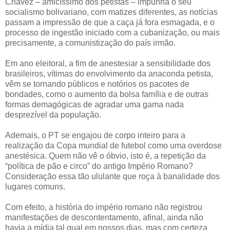
Chávez – amicíssimo dos petistas – impunha o seu
socialismo bolivariano, com matizes diferentes, as notícias
passam a impressão de que a caça já fora esmagada, e o
processo de ingestão iniciado com a cubanização, ou mais
precisamente, a comunistização do país irmão.
Em ano eleitoral, a fim de anestesiar a sensibilidade dos
brasileiros, vítimas do envolvimento da anaconda petista,
vêm se tornando públicos e notórios os pacotes de
bondades, como o aumento da bolsa família e de outras
formas demagógicas de agradar uma gama nada
desprezível da população.
Ademais, o PT se engajou de corpo inteiro para a
realização da Copa mundial de futebol como uma overdose
anestésica. Quem não vê o óbvio, isto é, a repetição da
“política de pão e circo” do antigo Império Romano?
Consideração essa tão ululante que roça à banalidade dos
lugares comuns.
Com efeito, a história do império romano não registrou
manifestações de descontentamento, afinal, ainda não
havia a mídia tal qual em nossos dias, mas com certeza