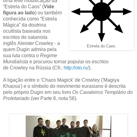
uma leve modificação da
“Estrela do Caos” (
Vide
figura ao lado
) ou também
conhecida como “Estrela
Mágica” da doutrina
ocultista baseada nos
escritos do satanista
inglês Aleister Crowley - a
Estrela do Caos.
quem Dugin admira pela
sua luta contra o
Regime
Mundialista
e procurou tornar popular os escritos
de Crowley na Rússia (Cfr.:
http://oto.ru/
)
.
A ligação entre o 'Chaos Magick' de Crowley ('Magiya
Khaosa') e o símbolo do movimento eurasiano é descrita
pelo próprio Dugin em seu livro
Os Cavaleiros Templário do
Proletariado
(ver Parte 6, nota 56).