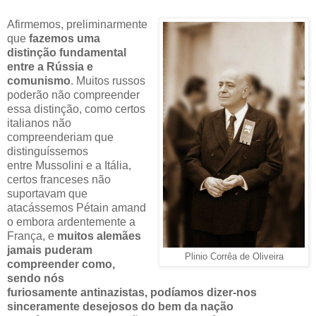
Afirmemos, preliminarmente
que
fazemos uma
distinção fundamental
entre a Rússia e
comunismo
. Muitos russos
poderão não compreender
essa distinção, como certos
italianos não
compreenderiam que
distinguíssemos
entre Mussolini e a Itália,
certos franceses não
suportavam que
atacássemos Pétain amand
o embora ardentemente a
França, e
muitos alemães
jamais puderam
Plinio Corrêa de Oliveira
compreender como,
sendo nós
furiosamente antinazistas, podíamos dizer-nos
sinceramente desejosos do bem da nação