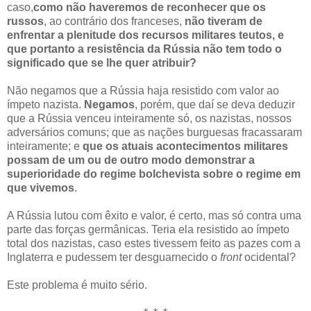
caso,
como não haveremos de reconhecer que os
russos
, ao contrário dos franceses,
não tiveram de
enfrentar a plenitude dos recursos militares teutos, e
que portanto a resistência da Rússia não tem todo o
significado que se lhe quer atribuir?
Não negamos que a Rússia haja resistido com valor ao
ímpeto nazista.
Negamos
, porém, que daí se deva deduzir
que a Rússia venceu inteiramente só, os nazistas, nossos
adversários comuns; que as nações burguesas fracassaram
inteiramente; e
que os atuais acontecimentos militares
possam de um ou de outro modo demonstrar a
superioridade do regime bolchevista sobre o regime em
que vivemos
.
A Rússia lutou com êxito e valor, é certo, mas só contra uma
parte das forças germânicas. Teria ela resistido ao ímpeto
total dos nazistas, caso estes tivessem feito as pazes com a
Inglaterra e pudessem ter desguarnecido o
front
ocidental?
Este problema é muito sério.