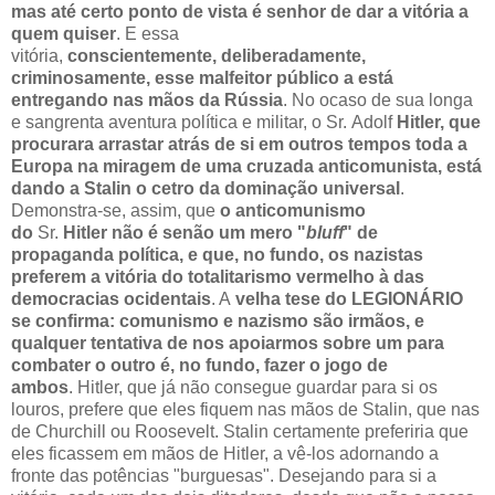
mas até certo ponto de vista é senhor de dar a vitória a
quem quiser
. E essa
vitória,
conscientemente
, deliberadamente,
criminosamente, esse malfeitor público a está
entregando nas mãos da Rússia
. No ocaso de sua longa
e sangrenta aventura política e militar, o Sr. Adolf
Hitler
, que
procurara arrastar atrás de si em outros tempos toda a
Europa na miragem de uma cruzada anticomunista, está
dando a Stalin o cetro da dominação universal
.
Demonstra‑se, assim, que
o anticomunismo
do
Sr.
Hitler
não é senão um mero "
bluff
" de
propaganda política, e que, no fundo, os nazistas
preferem a vitória do totalitarismo vermelho à das
democracias ocidentais
. A
velha tese do LEGIONÁRIO
se confirma: comunismo e nazismo são irmãos, e
qualquer tentativa de nos apoiarmos sobre um para
combater o outro é, no fundo, fazer o jogo de
ambos
. Hitler, que já não consegue guardar para si os
louros, prefere que eles fiquem nas mãos de Stalin, que nas
de Churchill ou Roosevelt. Stalin certamente preferiria que
eles ficassem em mãos de Hitler, a vê-los adornando a
fronte das potências "burguesas". Desejando para si a