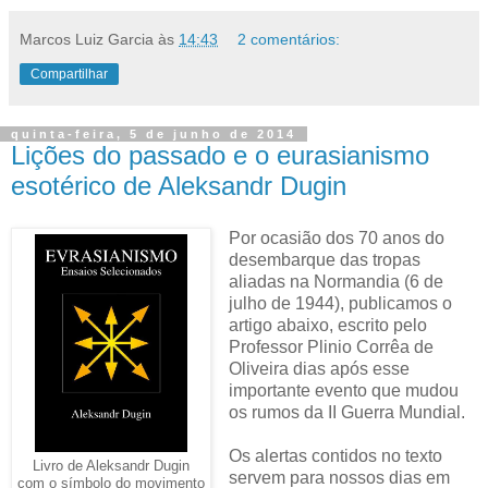
Marcos Luiz Garcia
às
14:43
2 comentários:
Compartilhar
quinta-feira, 5 de junho de 2014
Lições do passado e o eurasianismo
esotérico de Aleksandr Dugin
Por ocasião dos 70 anos do
desembarque das tropas
aliadas na Normandia (6 de
julho de 1944), publicamos o
artigo abaixo, escrito pelo
Professor Plinio Corrêa de
Oliveira dias após esse
importante evento que mudou
os rumos da II Guerra Mundial.
Os alertas contidos no texto
Livro de Aleksandr Dugin
servem para nossos dias em
com o símbolo do movimento