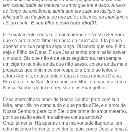
tem capacidade de merecer o amor que lhe é dado. Ama-o
ao longo da existência, ainda que ele suba ao fastígio da
felicidade ou da glória, ou role pelos abismos do infortúnio e
até do crime.
É seu filho e está tudo dito
[3]
.
E é exatamente contra o amor materno de Nossa Senhora
que se arroja este filme! Na hora da crucifixão, Ela pensa
apenas em sua própria segurança. Discorda que seu Filho
seja o Filho de Deus. E que Jesus tenha por missão salvar
o mundo. Diz que não é de seus seguidores, tem sempre
um cigarro na mão ainda que não aceso, coisas ainda mais
prosaicas que omitimos por respeito a Ela e ao leitor, e
adora Artemis, equivalente grega a deusa romana Diana.
Ela não recebe São João como seu filho, da maneira como
Nosso Senhor pediu e o registram os Evangelhos.
Esse maravilhoso amor de Nosso Senhor para com sua
Mãe, amor divino como tudo o que partia dEle, e o amor de
Nossa Senhora para com Ele, obra prima do amor materno,
por que razão este filme atira-se contra ambos?
Gratuitamente. Há apenas uma má vontade flagrante, um
ódio histórico fremente e evidente, pois como Deus afirma à