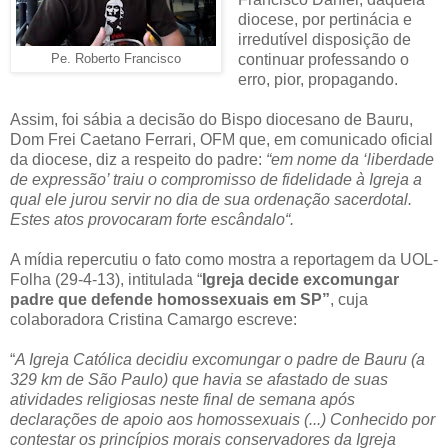
diocese, por pertinácia e
irredutível disposição de
continuar professando o
Pe. Roberto Francisco
erro, pior, propagando.
Assim, foi sábia a decisão do Bispo diocesano de Bauru,
Dom Frei Caetano Ferrari, OFM que, em comunicado oficial
da diocese, diz a respeito do padre:
“em nome da ‘liberdade
de expressão’ traiu o compromisso de fidelidade à Igreja a
qual ele jurou servir no dia de sua ordenação sacerdotal.
Estes atos provocaram forte escândalo“.
A mídia repercutiu o fato como mostra a reportagem da UOL-
Folha (29-4-13), intitulada “
Igreja decide excomungar
padre que defende homossexuais em SP”
, cuja
colaboradora Cristina Camargo escreve:
“
A Igreja Católica decidiu excomungar o padre de Bauru (a
329 km de São Paulo) que havia se afastado de suas
atividades religiosas neste final de semana após
declarações de apoio aos homossexuais (...)
Conhecido por
contestar os princípios morais conservadores da Igreja