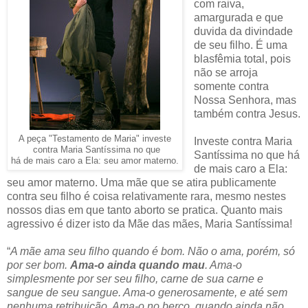
com raiva,
amargurada e que
duvida da divindade
de seu filho. É uma
blasfêmia total, pois
não se arroja
somente contra
Nossa Senhora, mas
também contra Jesus.
A peça "Testamento de Maria" investe
Investe contra Maria
contra Maria Santíssima no que
Santíssima no que há
há de mais caro a Ela: seu amor materno.
de mais caro a Ela:
seu amor materno. Uma mãe que se atira publicamente
contra seu filho é coisa relativamente rara, mesmo nestes
nossos dias em que tanto aborto se pratica. Quanto mais
agressivo é dizer isto da Mãe das mães, Maria Santíssima!
“
A mãe ama seu filho quando é bom. Não o ama, porém, só
por ser bom.
Ama-o ainda quando mau
. Ama-o
simplesmente por ser seu filho, carne de sua carne e
sangue de seu sangue. Ama-o generosamente, e até sem
nenhuma retribuição. Ama-o no berço, quando ainda não