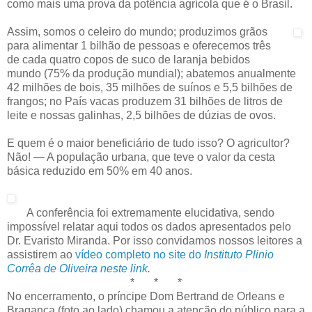
como mais uma prova da potência agrícola que é o Brasil.
Assim, somos o celeiro do mundo; produzimos grãos
para alimentar 1 bilhão de pessoas e oferecemos três
de cada quatro copos de suco de laranja bebidos
mundo (75% da produção mundial); abatemos anualmente
42 milhões de bois, 35 milhões de suínos e 5,5 bilhões de
frangos; no País vacas produzem 31 bilhões de litros de
leite e nossas galinhas, 2,5 bilhões de dúzias de ovos.
E quem é o maior beneficiário de tudo isso? O agricultor?
Não! — A população urbana, que teve o valor da cesta
básica reduzido em 50% em 40 anos.
A conferência foi extremamente elucidativa, sendo
impossível relatar aqui todos os dados apresentados pelo
Dr. Evaristo Miranda. Por isso convidamos nossos leitores a
assistirem ao
vídeo completo no site do
Instituto Plinio
Corrêa de Oliveira
neste link
.
* * *
No encerramento, o príncipe Dom Bertrand de Orleans e
Bragança (foto ao lado) chamou a atenção do público para a