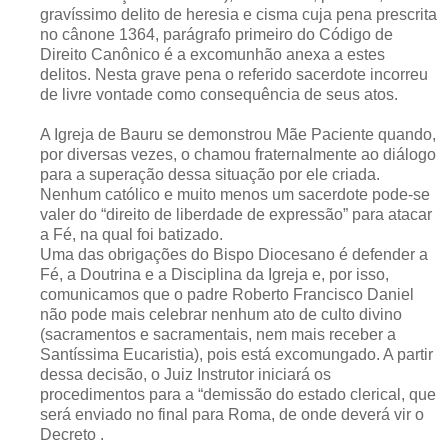
gravíssimo delito de heresia e cisma cuja pena prescrita
no cânone 1364, parágrafo primeiro do Código de
Direito Canônico é a excomunhão anexa a estes
delitos. Nesta grave pena o referido sacerdote incorreu
de livre vontade como consequência de seus atos.
A Igreja de Bauru se demonstrou Mãe Paciente quando,
por diversas vezes, o chamou fraternalmente ao diálogo
para a superação dessa situação por ele criada.
Nenhum católico e muito menos um sacerdote pode-se
valer do “direito de liberdade de expressão” para atacar
a Fé, na qual foi batizado.
Uma das obrigações do Bispo Diocesano é defender a
Fé, a Doutrina e a Disciplina da Igreja e, por isso,
comunicamos que o padre Roberto Francisco Daniel
não pode mais celebrar nenhum ato de culto divino
(sacramentos e sacramentais, nem mais receber a
Santíssima Eucaristia), pois está excomungado. A partir
dessa decisão, o Juiz Instrutor iniciará os
procedimentos para a “demissão do estado clerical, que
será enviado no final para Roma, de onde deverá vir o
Decreto .