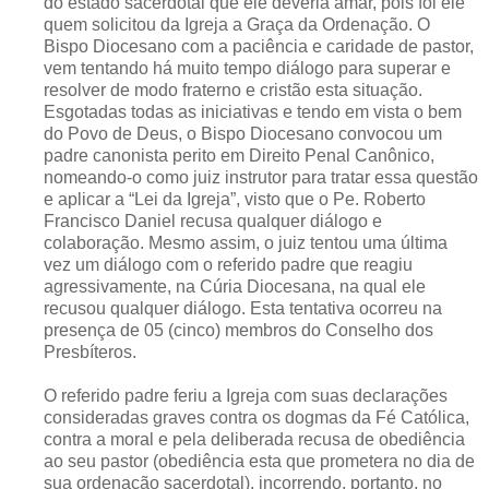
do estado sacerdotal que ele deveria amar, pois foi ele
quem solicitou da Igreja a Graça da Ordenação. O
Bispo Diocesano com a paciência e caridade de pastor,
vem tentando há muito tempo diálogo para superar e
resolver de modo fraterno e cristão esta situação.
Esgotadas todas as iniciativas e tendo em vista o bem
do Povo de Deus, o Bispo Diocesano convocou um
padre canonista perito em Direito Penal Canônico,
nomeando-o como juiz instrutor para tratar essa questão
e aplicar a “Lei da Igreja”, visto que o Pe. Roberto
Francisco Daniel recusa qualquer diálogo e
colaboração. Mesmo assim, o juiz tentou uma última
vez um diálogo com o referido padre que reagiu
agressivamente, na Cúria Diocesana, na qual ele
recusou qualquer diálogo. Esta tentativa ocorreu na
presença de 05 (cinco) membros do Conselho dos
Presbíteros.
O referido padre feriu a Igreja com suas declarações
consideradas graves contra os dogmas da Fé Católica,
contra a moral e pela deliberada recusa de obediência
ao seu pastor (obediência esta que prometera no dia de
sua ordenação sacerdotal), incorrendo, portanto, no