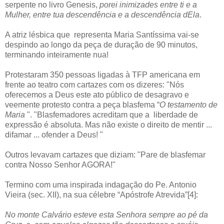
serpente no livro Genesis,
porei inimizades entre ti e a
Mulher, entre tua descendência e a descendência dEla
.
A atriz lésbica que representa Maria Santíssima vai-se
despindo ao longo da peça de duração de 90 minutos,
terminando inteiramente nua!
Protestaram 350 pessoas ligadas à TFP americana em
frente ao teatro com cartazes com os dizeres: "Nós
oferecemos a Deus este ato público de desagravo e
veemente protesto contra a peça blasfema “
O testamento de
Maria
". "Blasfemadores acreditam que a liberdade de
expressão é absoluta. Mas não existe o direito de mentir ...
difamar ... ofender a Deus! "
Outros levavam cartazes que diziam: "Pare de blasfemar
contra Nosso Senhor AGORA!"
Termino com uma inspirada indagação do Pe. Antonio
Vieira (sec. XII), na sua célebre “Apóstrofe Atrevida”[4]:
No monte Calvário esteve esta Senhora sempre ao pé da