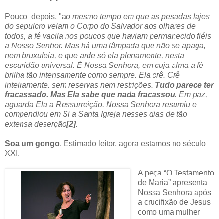
Pouco depois, "a
o mesmo tempo em que as pesadas lajes
do sepulcro velam o Corpo do Salvador aos olhares de
todos, a fé vacila nos poucos que haviam permanecido fiéis
a Nosso Senhor. Mas há uma lâmpada que não se apaga,
nem bruxuleia, e que arde só ela plenamente, nesta
escuridão universal. É Nossa Senhora, em cuja alma a fé
brilha tão intensamente como sempre. Ela crê. Crê
inteiramente, sem reservas nem restrições.
Tudo parece ter
fracassado. Mas Ela sabe que nada fracassou.
Em paz,
aguarda Ela a Ressurreição. Nossa Senhora resumiu e
compendiou em Si a Santa Igreja nesses dias de tão
extensa deserção
[2]
.
Soa um gongo
. Estimado leitor, agora estamos no século
XXI.
A peça “O Testamento
de Maria” apresenta
Nossa Senhora após
a crucifixão de Jesus
como uma mulher