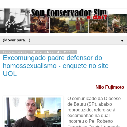
▼
terça-feira, 30 de abril de 2013
Excomungado padre defensor do
homossexualismo - enquete no site
UOL
Nilo Fujimoto
O comunicado da Diocese
de Bauru (SP), abaixo
reproduzido, refere-se à
excomunhão na qual
incorreu o Pe. Roberto
Francisco Daniel, daquela