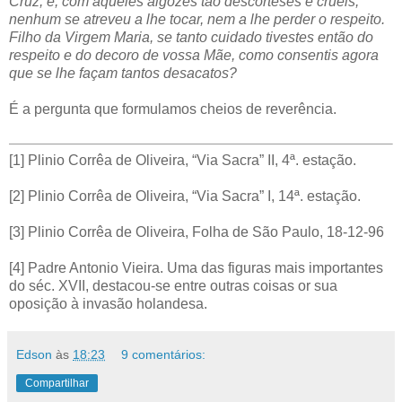
Cruz, e, com aqueles algozes tão descorteses e cruéis,
nenhum se atreveu a lhe tocar, nem a lhe perder o respeito.
Filho da Virgem Maria, se tanto cuidado tivestes então do
respeito e do decoro de vossa Mãe, como consentis agora
que se lhe façam tantos desacatos?
É a pergunta que formulamos cheios de reverência.
[1] Plinio Corrêa de Oliveira, “Via Sacra” II, 4ª. estação.
[2] Plinio Corrêa de Oliveira, “Via Sacra” I, 14ª. estação.
[3] Plinio Corrêa de Oliveira, Folha de São Paulo, 18-12-96
[4] Padre Antonio Vieira. Uma das figuras mais importantes
do séc. XVII, destacou-se entre outras coisas or sua
oposição à invasão holandesa.
Edson
às
18:23
9 comentários:
Compartilhar