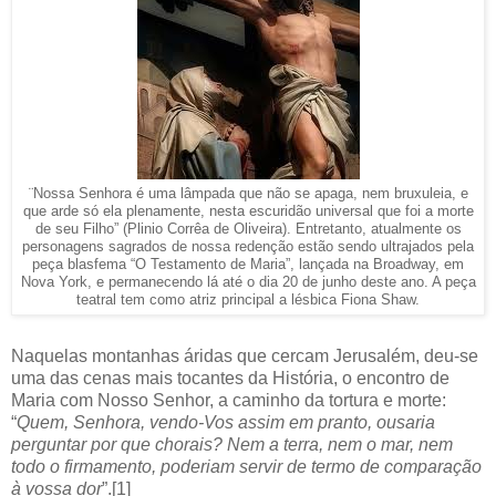
¨Nossa Senhora é uma lâmpada que não se apaga, nem bruxuleia, e
que arde só ela plenamente, nesta escuridão universal que foi a morte
de seu Filho” (Plinio Corrêa de Oliveira). Entretanto, atualmente os
personagens sagrados de nossa redenção estão sendo ultrajados pela
peça blasfema “O Testamento de Maria”, lançada na Broadway, em
Nova York, e permanecendo lá até o dia 20 de junho deste ano. A peça
teatral tem como atriz principal a lésbica Fiona Shaw.
Naquelas montanhas áridas que cercam Jerusalém, deu-se
uma das cenas mais tocantes da História, o encontro de
Maria com Nosso Senhor, a caminho da tortura e morte:
“
Quem, Senhora, vendo-Vos assim em pranto, ousaria
perguntar por que chorais? Nem a terra, nem o mar, nem
todo o firmamento, poderiam servir de termo de comparação
à vossa dor
”.[1]