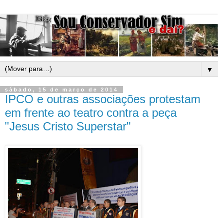
▼
sábado, 15 de março de 2014
IPCO e outras associações protestam
em frente ao teatro contra a peça
"Jesus Cristo Superstar"