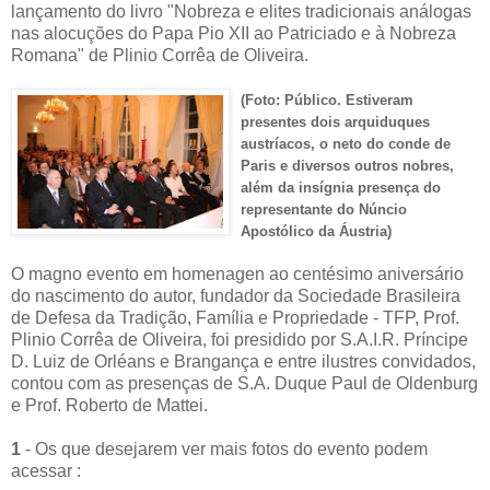
lançamento do livro "Nobreza e elites tradicionais análogas
nas alocuções do Papa Pio XII ao Patriciado e à Nobreza
Romana" de Plinio Corrêa de Oliveira.
(Foto: Público. Estiveram
presentes dois arquiduques
austríacos, o neto do conde de
Paris e diver
sos
outros nobres,
além da
insígnia presença do
representante do Núncio
Apostólico da Áustria)
O magno evento em homenagen ao centésimo aniversário
do nascimento do autor, fundador da Sociedade Brasileira
de Defesa da Tradição, Família e Propriedade - TFP, Prof.
Plinio Corrêa de Oliveira, foi presidido por S.A.I.R. Príncipe
D. Luiz de Orléans e Brangança e entre ilustres convidados,
contou com as presenças de S.A. Duque Paul de Oldenburg
e Prof. Roberto de Mattei.
1
- Os que desejarem ver mais fotos do evento podem
acessar :