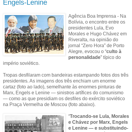
Engels-Lenine
Agência Boa Imprensa - Na
Bolívia, o encontro entre os
presidentes Lula, Evo
Morales e Hugo Chávez em
Riveralta, na opinião do
jornal “Zero Hora” de Porto
Alegre, evocou o “
culto à
personalidade
” típico do
império soviético.
Tropas desfilaram com bandeiras estampando fotos dos três
presidentes. As imagens dos três enchiam um enorme
cartaz (foto ao lado), semelhante às enormes pinturas de
Marx, Engels e Lenine — sinistros artífices do comunismo
— como as que presidiam os desfiles do exército soviético
na Praça Vermelha de Moscou (foto abaixo).
“
Tro
cando-se Lula, Morales
e Chávez por Marx, Engels
e Lenine — e substitui
ndo-