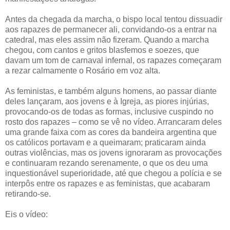
Antes da chegada da marcha, o bispo local tentou dissuadir
aos rapazes de permanecer ali, convidando-os a entrar na
catedral, mas eles assim não fizeram. Quando a marcha
chegou, com cantos e gritos blasfemos e soezes, que
davam um tom de carnaval infernal, os rapazes começaram
a rezar calmamente o Rosário em voz alta.
As feministas, e também alguns homens, ao passar diante
deles lançaram, aos jovens e à Igreja, as piores injúrias,
provocando-os de todas as formas, inclusive cuspindo no
rosto dos rapazes – como se vê no vídeo. Arrancaram deles
uma grande faixa com as cores da bandeira argentina que
os católicos portavam e a queimaram; praticaram ainda
outras violências, mas os jovens ignoraram as provocações
e continuaram rezando serenamente, o que os deu uma
inquestionável superioridade, até que chegou a polícia e se
interpôs entre os rapazes e as feministas, que acabaram
retirando-se.
Eis o vídeo: