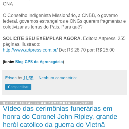
CNA
O Conselho Indigenista Missionário, a CNBB, o governo
federal, governos estrangeiros e ONGs querem fragmentar e
coletivizar as terras do País. Para quê?
SOLICITE SEU EXEMPLAR AGORA
. Editora Artpress, 255
páginas, ilustrado:
http://www.artpress.com.br/
De: R$ 28,70 por: R$ 25,00
(fonte:
Blog GPS do Agronegócio
)
Edson
às
11:55
Nenhum comentário:
Compartilhar
quinta-feira, 13 de novembro de 2008
Vídeo das cerimônias funerárias em
honra do Coronel John Ripley, grande
herói católico da guerra do Vietnã