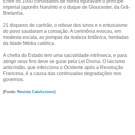
Entre os 1000 convidados de honra figuravam o príncipe
imperial japonês Naruhito e o duque de Gloucester, da Grã-
Bretanha.
21 disparos de canhão, o reboar dos sinos e o entusiasmo
do povo saudaram a coroação. A cerimônia evocou, em
modesta escala, as pompas da realeza britânica, herdadas
da Idade Média católica.
A chefia do Estado tem uma sacralidade intrínseca, e para
atingir seus fins deve se guiar pela Lei Divina. O laicismo
anticristão, que infecciona o Ocidente após a Revolução
Francesa, é a causa das continuadas degradações nos
governos.
(Fonte:
Revista Catolicismo
)