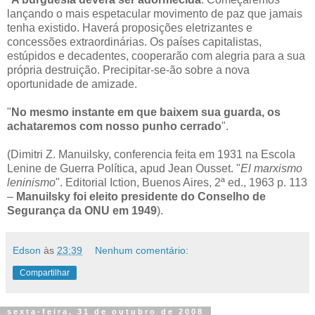
lançando o mais espetacular movimento de paz que jamais
tenha existido. Haverá proposições eletrizantes e
concessões extraordinárias. Os países capitalistas,
estúpidos e decadentes, cooperarão com alegria para a sua
própria destruição. Precipitar-se-ão sobre a nova
oportunidade de amizade.
"
No mesmo instante em que baixem sua guarda, os
achataremos com nosso punho cerrado
".
(Dimitri Z. Manuilsky, conferencia feita em 1931 na Escola
Lenine de Guerra Política, apud Jean Ousset. "
El marxismo
leninismo
". Editorial Iction, Buenos Aires, 2ª ed., 1963 p. 113
–
Manuilsky foi eleito presidente do Conselho de
Segurança da ONU em 1949
).
Edson
às
23:39
Nenhum comentário:
Compartilhar
sexta-feira, 31 de outubro de 2008