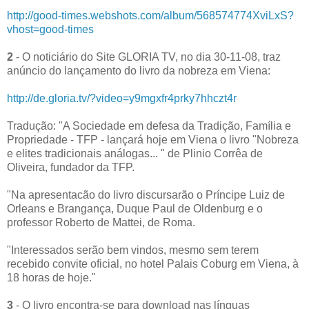
http://good-times.webshots.com/album/568574774XviLxS?
vhost=good-times
2
- O noticiário do Site GLORIA TV, no dia 30-11-08, traz
anúncio do lançamento do livro da nobreza em Viena:
http://de.gloria.tv/?video=y9mgxfr4prky7hhczt4r
Tradução: "A Sociedade em defesa da Tradição, Família e
Propriedade - TFP - lançará hoje em Viena o livro "Nobreza
e elites tradicionais análogas... " de Plinio Corrêa de
Oliveira, fundador da TFP.
"Na apresentacão do livro discursarão o Príncipe Luiz de
Orleans e Brangança, Duque Paul de Oldenburg e o
professor Roberto de Mattei, de Roma.
"Interessados serão bem vindos, mesmo sem terem
recebido convite oficial, no hotel Palais Coburg em Viena, à
18 horas de hoje."
3
- O livro encontra-se para download nas línguas