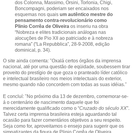
dos Colonna, Massimo, Orsini, Torlonia, Chigi,
Boncompagni, poderiam ser encaixados nos
esquemas nos quais
um autêntico mestre do
pensamento contra-revolucionário como
Plinio Corrêa de Oliveira
os inseriu na obra
“Nobreza e elites tradicionais análogas nas
alocuções de Pio XII ao patriciado e à nobreza
romana” (“La Repubblica”, 28-9-2008, edição
dominical, p. 34).
O site ainda comenta: "Oxalá certos órgãos da imprensa
nacional, até por uma questão de eqüidade, soubessem tirar
proveito do prestígio de que goza o pranteado líder católico
e intelectual brasileiro nos meios intelectuais do exterior,
mesmo quando não concordem com todas as suas idéias."
E concluí: "No próximo dia 13 de dezembro, comemorar-se-
á o centenário de nascimento daquele que foi
merecidamente qualificado como o “
Cruzado do século XX
”.
Talvez certa imprensa brasileira esteja aguardando tal
ocasião para fazer comentários objetivos a seu respeito.
Seja como for, aproveitamos o ensejo para sugerir que os
simpatizantes da figura de Plinio Corrêa de Oliveira