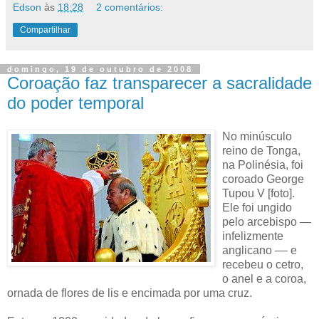
Edson
às
18:28
2 comentários:
Compartilhar
domingo, 19 de outubro de 2008
Coroação faz transparecer a sacralidade
do poder temporal
No minúsculo
reino de Tonga,
na Polinésia, foi
coroado George
Tupou V [foto].
Ele foi ungido
pelo arcebispo —
infelizmente
anglicano –– e
recebeu o cetro,
o anel e a coroa,
ornada de flores de lis e encimada por uma cruz.