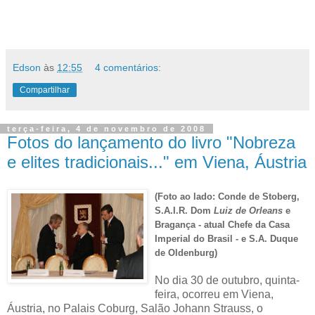
Edson
às
12:55
4 comentários:
Compartilhar
terça-feira, 4 de novembro de 2008
Fotos do lançamento do livro "Nobreza
e elites tradicionais..." em Viena, Áustria
(Foto ao lado: Conde de Stoberg,
S.A.I.R. Dom
Luiz
de
Orleans
e
Bragança - atual Chefe da Casa
Imperial do Brasil - e S.A. Duque
de Oldenburg)
No dia 30 de outubro, quinta-
feira, ocorreu em Viena,
Áustria, no Palais Coburg, Salão Johann Strauss, o