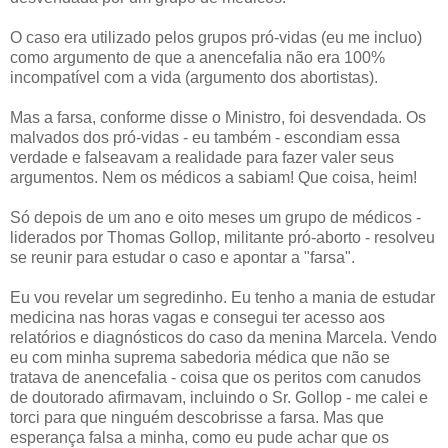
O caso era utilizado pelos grupos pró-vidas (eu me incluo)
como argumento de que a anencefalia não era 100%
incompatível com a vida (argumento dos abortistas).
Mas a farsa, conforme disse o Ministro, foi desvendada. Os
malvados dos pró-vidas - eu também - escondiam essa
verdade e falseavam a realidade para fazer valer seus
argumentos. Nem os médicos a sabiam! Que coisa, heim!
Só depois de um ano e oito meses um grupo de médicos -
liderados por Thomas Gollop, militante pró-aborto - resolveu
se reunir para estudar o caso e apontar a "farsa".
Eu vou revelar um segredinho. Eu tenho a mania de estudar
medicina nas horas vagas e consegui ter acesso aos
relatórios e diagnósticos do caso da menina Marcela. Vendo
eu com minha suprema sabedoria médica que não se
tratava de anencefalia - coisa que os peritos com canudos
de doutorado afirmavam, incluindo o Sr. Gollop - me calei e
torci para que ninguém descobrisse a farsa. Mas que
esperança falsa a minha, como eu pude achar que os