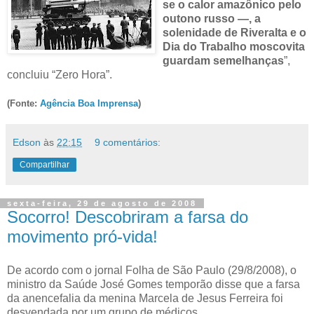
se o calor amazônico p
elo
outono russo —, a
solenidade de Riveralta e o
Dia do Trabalho moscovita
guardam semelhanças
”,
concluiu “Zero Hora”.
(Fonte:
Agência Boa Imprensa
)
Edson
às
22:15
9 comentários:
Compartilhar
sexta-feira, 29 de agosto de 2008
Socorro! Descobriram a farsa do
movimento pró-vida!
De acordo com o jornal Folha de São Paulo (29/8/2008), o
ministro da Saúde José Gomes temporão disse que a farsa
da anencefalia da menina Marcela de Jesus Ferreira foi
desvendada por um grupo de médicos.