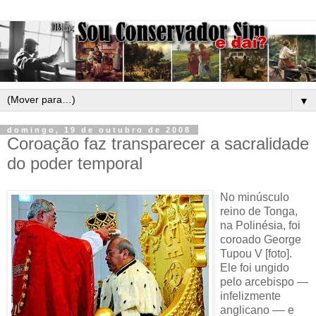
▼
domingo, 19 de outubro de 2008
Coroação faz transparecer a sacralidade
do poder temporal
No minúsculo
reino de Tonga,
na Polinésia, foi
coroado George
Tupou V [foto].
Ele foi ungido
pelo arcebispo —
infelizmente
anglicano –– e