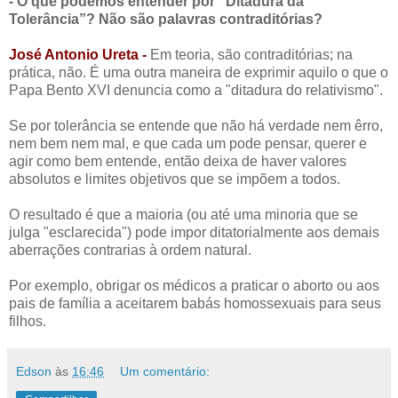
- O que podemos entender por “Ditadura da
Tolerância”? Não são palavras contraditórias?
José Antonio Ureta -
Em teoria, são contraditórias; na
prática, não. É uma outra maneira de exprimir aquilo o que o
Papa Bento XVI denuncia como a "ditadura do relativismo".
Se por tolerância se entende que não há verdade nem êrro,
nem bem nem mal, e que cada um pode pensar, querer e
agir como bem entende, então deixa de haver valores
absolutos e limites objetivos que se impõem a todos.
O resultado é que a maioria (ou até uma minoria que se
julga "esclarecida") pode impor ditatorialmente aos demais
aberrações contrarias à ordem natural.
Por exemplo, obrigar os médicos a praticar o aborto ou aos
pais de família a aceitarem babás homossexuais para seus
filhos.
Edson
às
16:46
Um comentário: