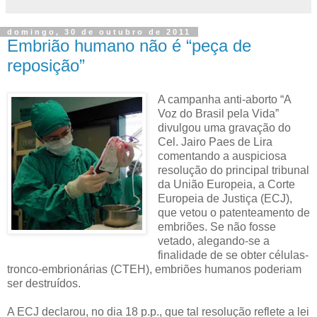
domingo, 30 de outubro de 2011
Embrião humano não é “peça de
reposição”
A campanha anti-aborto “A
Voz do Brasil pela Vida”
divulgou uma gravação do
Cel. Jairo Paes de Lira
comentando a auspiciosa
resolução do principal tribunal
da União Europeia, a Corte
Europeia de Justiça (ECJ),
que vetou o patenteamento de
embriões. Se não fosse
vetado, alegando-se a
finalidade de se obter células-
tronco-embrionárias (CTEH), embriões humanos poderiam
ser destruídos.
A ECJ declarou, no dia 18 p.p., que tal resolução reflete a lei