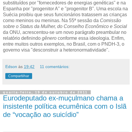
substituídos por "fornecedores de energias genéticas" e na
Espanha por "progenitor A" e "progenitor B". Uma escola na
Suécia proibiu que seus funcionários tratassem as crianças
como meninos ou meninas. Na 55ª sessão da
Comissão
sobre o Status da Mulher, do Conselho Econômico e Social
da ONU, acrescentou-se um novo parágrafo preambular no
relatório definindo
gênero
conforme essa ideologia. Enfim,
entre muitos outros exemplos, no Brasil, com o PNDH-3, o
governo visa "desconstruir a heteronormatividade".
Edson
às
19:42
11 comentários:
Compartilhar
quarta-feira, 19 de outubro de 2011
Eurodeputado ex-muçulmano chama a
insistente política ecumênica com o Islã
de “vocação ao suicídio”