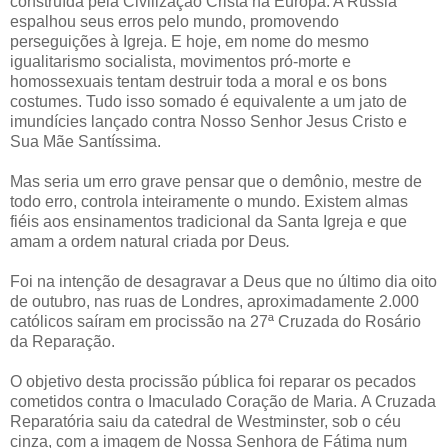
construída pela Civilização Cristã na Europa. A Rússia
espalhou seus erros pelo mundo, promovendo
perseguições à Igreja. E hoje, em nome do mesmo
igualitarismo socialista, movimentos pró-morte e
homossexuais tentam destruir toda a moral e os bons
costumes. Tudo isso somado é equivalente a um jato de
imundícies lançado contra Nosso Senhor Jesus Cristo e
Sua Mãe Santíssima.
Mas seria um erro grave pensar que o demônio, mestre de
todo erro, controla inteiramente o mundo. Existem almas
fiéis aos ensinamentos tradicional da Santa Igreja e que
amam a ordem natural criada por Deus
.
Foi na intenção de desagravar a Deus que no último dia oito
de outubro, nas ruas de Londres, aproximadamente 2.000
católicos saíram em procissão na 27ª Cruzada do Rosário
da Reparação.
O objetivo desta procissão pública foi reparar os pecados
cometidos contra o Imaculado Coração de Maria. A Cruzada
Reparatória saiu da catedral de Westminster, sob o céu
cinza, com a imagem de Nossa Senhora de Fátima num