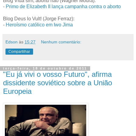
Blog Vida sim, aborto não (Wagner Moura):
-
Primo de Elizabeth II lança campanha contra o aborto
Blog Deus lo Vult! (Jorge Ferraz):
-
Heroísmo católico em Iwo Jima
Edson
às
15:27
Nenhum comentário:
Compartilhar
terça-feira, 18 de outubro de 2011
"Eu já vivi o vosso Futuro", afirma
dissidente soviético sobre a União
Europeia