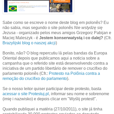
Sabe como se escreve o nome deste blog em polonês? Eu
não sabia, mas segundo o site polonês
Nie wstydzę się
Jezusa
- organizado pelos meus amigos Grzegorz Pabijan e
Maciej Maleszyk - é
Jestem konserwatystą i co dalej?
(Cfr.
Brazylijski blog o naszej akcji
)
Bonito, não? O blog repercutiu lá pelas bandas da Europa
Oriental depois que publicamos aqui a noticia sobre a
campanha que o referido site está desenvolvendo contra a
iniciativa de um partido libertário de remover o crucifixo do
parlamento polonês (Cfr.:
Protesto na Polônia contra a
remoção do crucifixo do parlamento
).
Se o nosso leitor quiser participar deste protesto, basta
acessar o site Protestuj.pl
, informar seu nome e sobrenome
(imię i nazwisko) e depois clicar em "Wyślij protest!".
Quando publiquei a matéria (27/10/2011), o site já tinha