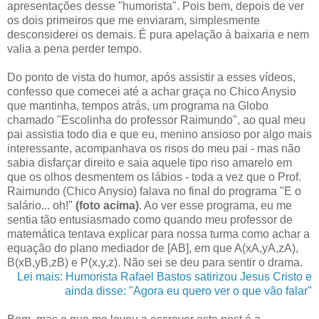
apresentações desse "humorista". Pois bem, depois de ver
os dois primeiros que me enviaram, simplesmente
desconsiderei os demais. É pura apelação à baixaria e nem
valia a pena perder tempo.
Do ponto de vista do humor, após assistir a esses vídeos,
confesso que comecei até a achar graça no Chico Anysio
que mantinha, tempos atrás, um programa na Globo
chamado "Escolinha do professor Raimundo", ao qual meu
pai assistia todo dia e que eu, menino ansioso por algo mais
interessante, acompanhava os risos do meu pai - mas não
sabia disfarçar direito e saia aquele tipo riso amarelo em
que os olhos desmentem os lábios - toda a vez que o Prof.
Raimundo (Chico Anysio) falava no final do programa "E o
salário... oh!"
(foto acima)
. Ao ver esse programa, eu me
sentia tão entusiasmado como quando meu professor de
matemática tentava explicar para nossa turma como achar a
equação do plano mediador de [AB], em que A(xA,yA,zA),
B(xB,yB,zB) e P(x,y,z). Não sei se deu para sentir o drama.
Lei mais: Humorista Rafael Bastos satirizou Jesus Cristo e
ainda disse: "Agora eu quero ver o que vão falar"