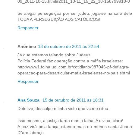
09_2011-10-15.html#2011_10-11_15_22_38-158799918-0
Se alegar perseguição por ser judeu, joga-se na cara dele
TODA A PERSEGUIÇÃO AOS CATÓLICOS!
Responder
Anônimo
13 de outubro de 2011 às 22:54
Já que estamos falando sobre Judeus...
Polícia Federal faz operação contra a máfia israelense:
http://www1.folha.uol.com.br/cotidiano/987046-pf-deflagra-
operacao-para-desarticular-mafia-israelense-no-pais.shtml
Responder
Ana Souza
15 de outubro de 2011 às 18:31
Detetive, desculpe n tinha visto que vc me citou.
Isso mesmo, a justiça tarda mas n falha! A divina, claro!
A paz virá pela lança, citando mais ou menos santa Joana
D"arc. abraço