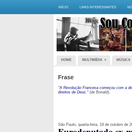
INÍCIO
LINKS INTERESSANTES
NO
»
HOME
MULTIMÍDIA
MÚSICA
Frase
"A Revolução Francesa começou com a dec
direitos de Deus."
(de Bonald).
São Paulo, quarta-feira, 19 de outubro de 
Eurodeputado ex-m