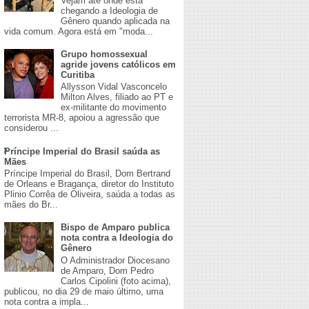
Vejam até onde está
chegando a Ideologia de
Gênero quando aplicada na
vida comum. Agora está em "moda...
Grupo homossexual
agride jovens católicos em
Curitiba
Allysson Vidal Vasconcelo
Milton Alves, filiado ao PT e
ex-militante do movimento
terrorista MR-8, apoiou a agressão que
considerou ...
Príncipe Imperial do Brasil saúda as
Mães
Príncipe Imperial do Brasil, Dom Bertrand
de Orleans e Bragança, diretor do Instituto
Plinio Corrêa de Oliveira, saúda a todas as
mães do Br...
Bispo de Amparo publica
nota contra a Ideologia do
Gênero
O Administrador Diocesano
de Amparo, Dom Pedro
Carlos Cipolini (foto acima),
publicou, no dia 29 de maio último, uma
nota contra a impla...