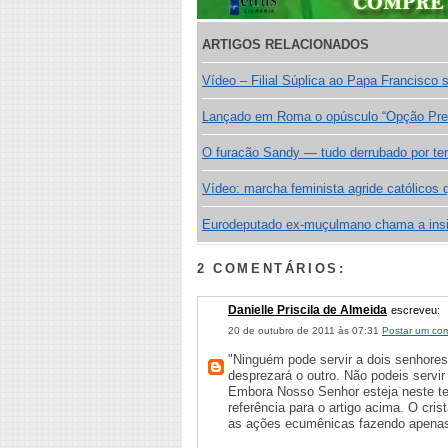
ARTIGOS RELACIONADOS
Vídeo – Filial Súplica ao Papa Francisco s
Lançado em Roma o opúsculo “Opção Prefer
O furacão Sandy — tudo derrubado por te
Vídeo: marcha feminista agride católicos
Eurodeputado ex-muçulmano chama a insist
2 COMENTÁRIOS:
Danielle Priscila de Almeida
escreveu:
20 de outubro de 2011 às 07:31
Postar um com
"Ninguém pode servir a dois senhores
desprezará o outro. Não podeis serv
Embora Nosso Senhor esteja neste te
referência para o artigo acima. O cris
as ações ecumênicas fazendo apenas 