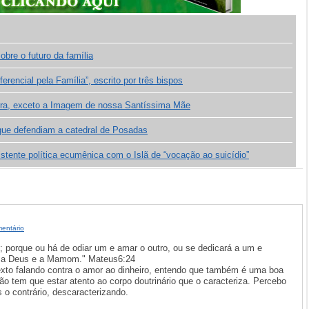
obre o futuro da família
encial pela Família”, escrito por três bispos
rra, exceto a Imagem de nossa Santíssima Mãe
 que defendiam a catedral de Posadas
ente política ecumênica com o Islã de “vocação ao suicídio”
entário
; porque ou há de odiar um e amar o outro, ou se dedicará a um e
ir a Deus e a Mamom." Mateus6:24
xto falando contra o amor ao dinheiro, entendo que também é uma boa
tão tem que estar atento ao corpo doutrinário que o caracteriza. Percebo
o contrário, descaracterizando.