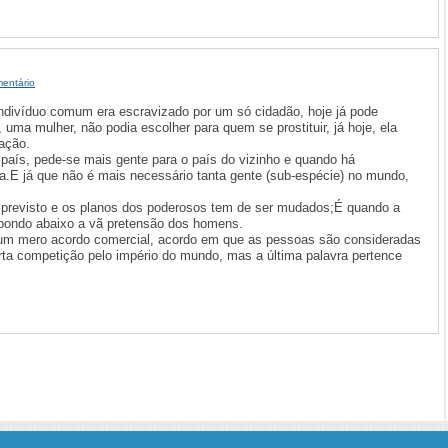
entário
ndivíduo comum era escravizado por um só cidadão, hoje já pode
 uma mulher, não podia escolher para quem se prostituir, já hoje, ela
ação.
país, pede-se mais gente para o país do vizinho e quando há
E já que não é mais necessário tanta gente (sub-espécie) no mundo,
previsto e os planos dos poderosos tem de ser mudados;É quando a
 pondo abaixo a vã pretensão dos homens.
um mero acordo comercial, acordo em que as pessoas são consideradas
ta competição pelo império do mundo, mas a última palavra pertence