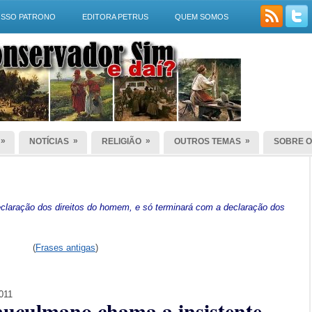
SSO PATRONO
EDITORA PETRUS
QUEM SOMOS
»
»
»
»
NOTÍCIAS
RELIGIÃO
OUTROS TEMAS
SOBRE O
laração dos direitos do homem, e só terminará com a declaração dos
(
Frases antigas
)
2011
uçulmano chama a insistente