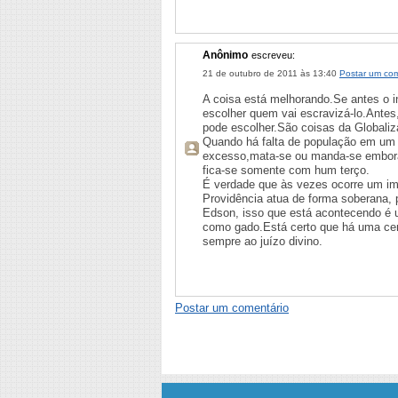
Anônimo
escreveu:
21 de outubro de 2011 às 13:40
Postar um com
A coisa está melhorando.Se antes o i
escolher quem vai escravizá-lo.Antes,
pode escolher.São coisas da Globaliz
Quando há falta de população em um 
excesso,mata-se ou manda-se embora.
fica-se somente com hum terço.
É verdade que às vezes ocorre um im
Providência atua de forma soberana,
Edson, isso que está acontecendo é 
como gado.Está certo que há uma cer
sempre ao juízo divino.
Postar um comentário