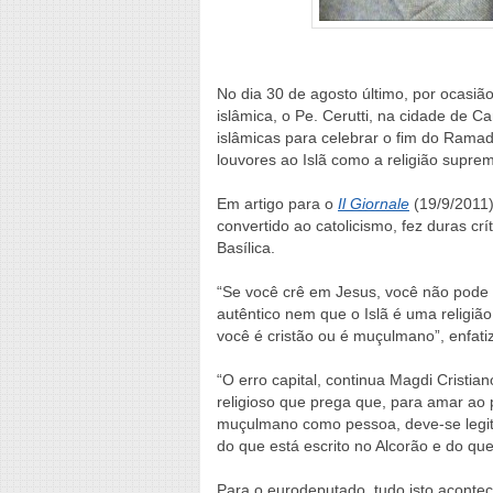
No dia 30 de agosto último, por ocasiã
islâmica, o Pe. Cerutti, na cidade de Ca
islâmicas para celebrar o fim do Rama
louvores ao Islã como a religião supre
Em artigo para o
Il Giornale
(19/9/2011)
convertido ao catolicismo, fez duras cr
Basílica.
“Se você crê em Jesus, você não pode
autêntico nem que o Islã é uma religi
você é cristão ou é muçulmano”, enfat
“O erro capital, continua Magdi Cristian
religioso que prega que, para amar ao 
muçulmano como pessoa, deve-se legit
do que está escrito no Alcorão e do que
Para o eurodeputado, tudo isto acontec