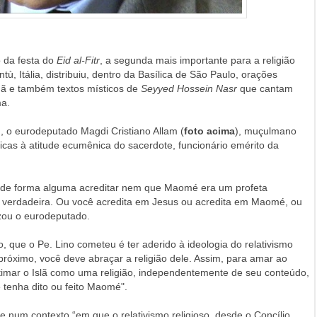
o da festa do
Eid al-Fitr
, a segunda mais importante para a religião
ntù, Itália, distribuiu, dentro da Basílica de São Paulo, orações
dã e também textos místicos de
Seyyed Hossein Nasr
que cantam
ma.
, o eurodeputado Magdi Cristiano Allam (
foto acima
), muçulmano
íticas à atitude ecumênica do sacerdote, funcionário emérito da
 de forma alguma acreditar nem que Maomé era um profeta
ão verdadeira. Ou você acredita em Jesus ou acredita em Maomé, ou
izou o eurodeputado.
o, que o Pe. Lino cometeu é ter aderido à ideologia do relativismo
próximo, você deve abraçar a religião dele. Assim, para amar ao
imar o Islã como uma religião, independentemente de seu conteúdo,
 tenha dito ou feito Maomé".
e num contexto “em que o relativismo religioso, desde o Concílio