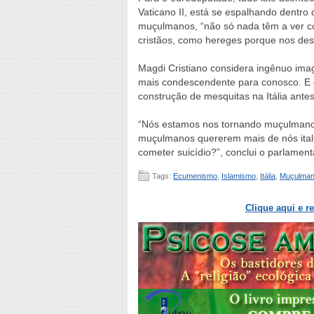
Vaticano II, está se espalhando dentro 
muçulmanos, “não só nada têm a ver co
cristãos, como hereges porque nos des
Magdi Cristiano considera ingênuo imagin
mais condescendente para conosco. E c
construção de mesquitas na Itália ante
“Nós estamos nos tornando muçulmanos
muçulmanos quererem mais de nós itali
cometer suicídio?”, conclui o parlamen
Tags:
Ecumenismo
,
Islamismo
,
Itália
,
Muçulma
Clique aqui e r