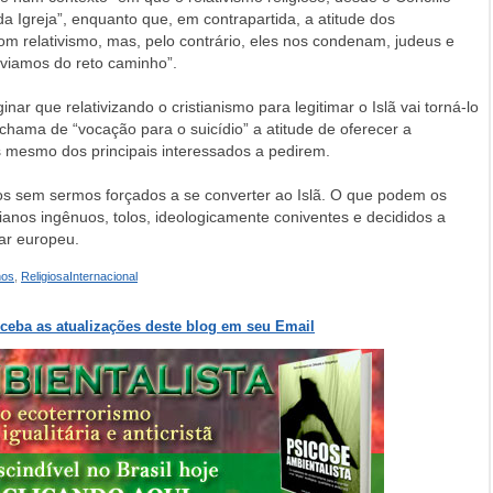
da Igreja”, enquanto que, em contrapartida, a atitude dos
m relativismo, mas, pelo contrário, eles nos condenam, judeus e
viamos do reto caminho”.
ar que relativizando o cristianismo para legitimar o Islã vai torná-lo
hama de “vocação para o suicídio” a atitude de oferecer a
s mesmo dos principais interessados a pedirem.
 sem sermos forçados a se converter ao Islã. O que podem os
anos ingênuos, tolos, ideologicamente coniventes e decididos a
tar europeu.
nos
,
ReligiosaInternacional
eceba as atualizações deste blog em seu Email