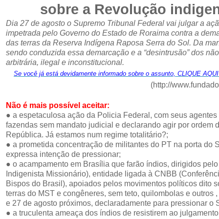
sobre a Revolução indigen
Dia 27 de agosto o Supremo Tribunal Federal vai julgar a ação
impetrada pelo Governo do Estado de Roraima contra a dem
das terras da Reserva Indígena Raposa Serra do Sol. Da ma
sendo conduzida essa demarcação e a “desintrusão” dos não 
arbitrária, ilegal e inconstitucional.
Se você já está devidamente informado sobre o assunto, CLIQUE AQUI 
(
http://www.fundador
Não é mais possível aceitar:
● a espetaculosa ação da Policia Federal, com seus agentes
fazendas sem mandato judicial e declarando agir por ordem 
República. Já estamos num regime totalitário?;
● a prometida concentração de militantes do PT na porta do 
expressa intenção de pressionar;
● o acampamento em Brasília que farão índios, dirigidos pel
Indigenista Missionário), entidade ligada à CNBB (Conferênc
Bispos do Brasil), apoiados pelos movimentos políticos dito 
terras do MST e congêneres, sem teto, quilombolas e outros , 
e 27 de agosto próximos, declaradamente para pressionar o 
● a truculenta ameaça dos índios de resistirem ao julgamen