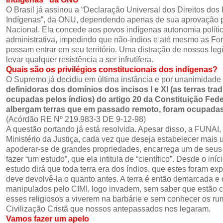
O Brasil já assinou a “Declaração Universal dos Direitos dos
Indígenas”, da ONU, dependendo apenas de sua aprovação 
Nacional. Ela concede aos povos indígenas autonomia políti
administrativa, impedindo que não-índios e até mesmo as F
possam entrar em seu território. Uma distração de nossos le
levar qualquer resistência a ser infrutífera.
Quais são os privilégios constitucionais dos indígenas?
O Supremo já decidiu em última instância e por unanimidade 
definidoras dos domínios dos incisos I e XI (as terras tra
ocupadas pelos índios) do artigo 20 da Constituição Fede
albergam terras que em passado remoto, foram ocupadas
(Acórdão RE Nº 219.983-3 DE 9-12-98)
A questão portando já está resolvida. Apesar disso, a FUNAI,
Ministério da Justiça, cada vez que deseja estabelecer mais
apoderar-se de grandes propriedades, encarrega um de seus
fazer “um estudo”, que ela intitula de “científico”. Desde o iní
estudo dirá que toda terra era dos índios, que estes foram ex
deve devolvê-la o quanto antes. A terra é então demarcada e 
manipulados pelo CIMI, logo invadem, sem saber que estão 
esses religiosos a viverem na barbárie e sem conhecer os ru
Civilização Cristã que nossos antepassados nos legaram.
Vamos fazer um apelo