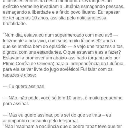
últimos estertores da besta moribunda. Os tanques do
exército vermelho invadiam a Lituânia esmagando pessoas,
esmagando a liberdade e a fé do povo lituano. Eu, apesar
de ter apenas 10 anos, assistia pelo noticiário essa
brutalidade.
"Num dia, estava eu num supermercado com meu avô —
felizmente ainda vivo, com seus muito lúcidos 82 anos e
que se lembra bem do episódio — e vejo uns rapazes altos,
dignos, com uns estandartes. O que estavam eles a fazer?
Estavam a promover um abaixo-assinado (organizado por
Plinio Corrêa de Oliveira) para a independência da Lituânia,
para ela se ver livre do jugo soviético! Fui falar com os
rapazes e disse:
— Eu quero assinar!
— Não, não pode, você só tem 10 anos, é muito pequenino
para assinar.
— Mas eu quero assinar, pois sei do que se trata – eu
acompanho o assunto pelo telejornal.
"Não imaginam a paciência que o pobre rapaz teve que ter