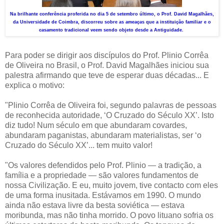
Na brilhante conferência proferida no dia 5 de setembro último, o Prof. David Magalhães,
da Universidade de Coimbra, discorreu sobre as ameaças que a instituição familiar e o
casamento tradicional veem sendo objeto desde a Antiguidade.
Para poder se dirigir aos discípulos do Prof. Plinio Corrêa
de Oliveira no Brasil, o Prof. David Magalhães iniciou sua
palestra afirmando que teve de esperar duas décadas... E
explica o motivo:
"Plinio Corrêa de Oliveira foi, segundo palavras de pessoas
de reconhecida autoridade, ‘O Cruzado do Século XX’. Isto
diz tudo! Num século em que abundaram covardes,
abundaram paganistas, abundaram materialistas, ser ‘o
Cruzado do Século XX’... tem muito valor!
"Os valores defendidos pelo Prof. Plinio — a tradição, a
família e a propriedade — são valores fundamentos de
nossa Civilização. E eu, muito jovem, tive contacto com eles
de uma forma inusitada. Estávamos em 1990. O mundo
ainda não estava livre da besta soviética — estava
moribunda, mas não tinha morrido. O povo lituano sofria os