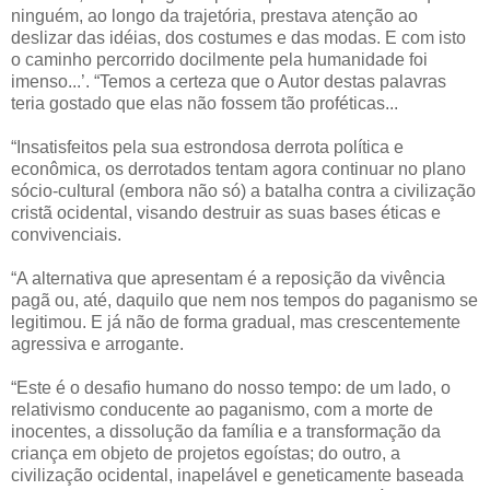
ninguém, ao longo da trajetória, prestava atenção ao
deslizar das idéias, dos costumes e das modas. E com isto
o caminho percorrido docilmente pela humanidade foi
imenso...’. “Temos a certeza que o Autor destas palavras
teria gostado que elas não fossem tão proféticas...
“Insatisfeitos pela sua estrondosa derrota política e
econômica, os derrotados tentam agora continuar no plano
sócio-cultural (embora não só) a batalha contra a civilização
cristã ocidental, visando destruir as suas bases éticas e
convivenciais.
“A alternativa que apresentam é a reposição da vivência
pagã ou, até, daquilo que nem nos tempos do paganismo se
legitimou. E já não de forma gradual, mas crescentemente
agressiva e arrogante.
“Este é o desafio humano do nosso tempo: de um lado, o
relativismo conducente ao paganismo, com a morte de
inocentes, a dissolução da família e a transformação da
criança em objeto de projetos egoístas; do outro, a
civilização ocidental, inapelável e geneticamente baseada