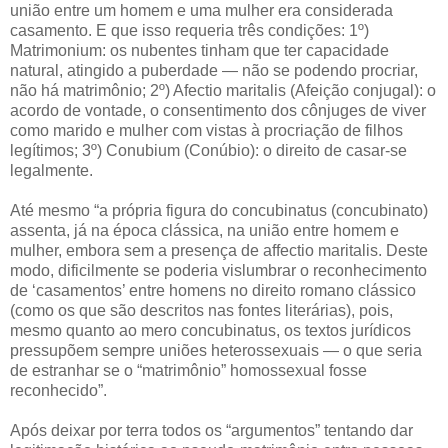
união entre um homem e uma mulher era considerada
casamento. E que isso requeria três condições: 1º)
Matrimonium: os nubentes tinham que ter capacidade
natural, atingido a puberdade — não se podendo procriar,
não há matrimônio; 2º) Afectio maritalis (Afeição conjugal): o
acordo de vontade, o consentimento dos cônjuges de viver
como marido e mulher com vistas à procriação de filhos
legítimos; 3º) Conubium (Conúbio): o direito de casar-se
legalmente.
Até mesmo “a própria figura do concubinatus (concubinato)
assenta, já na época clássica, na união entre homem e
mulher, embora sem a presença de affectio maritalis. Deste
modo, dificilmente se poderia vislumbrar o reconhecimento
de ‘casamentos’ entre homens no direito romano clássico
(como os que são descritos nas fontes literárias), pois,
mesmo quanto ao mero concubinatus, os textos jurídicos
pressupõem sempre uniões heterossexuais — o que seria
de estranhar se o “matrimônio” homossexual fosse
reconhecido”.
Após deixar por terra todos os “argumentos” tentando dar