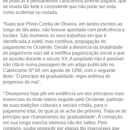
de práticas e pensamentos caracteristicamente pagãos, que
se revela tão forte e consistente que não pode ser vista
como acidental ou isolada.
“Nada que Plinio Corrêa de Oliveira, em tantos escritos ao
longo de décadas, não tivesse apontado com proficiência e
lucidez. São inúmeros os seus trabalhos em que é
identificada a subtil, mas contínua, propagação do
paganismo no Ocidente. Desde a denúncia da brutalidade
do paganismo nazi até à melíflua paganização social a que
se assistiu durante o século XX. A propósito não é possível
não citá-lo numa passagem de um artigo publicado no
Catolicismo Nº 68, em agosto de 1956, com o seguinte
título: ‘O princípio da gradualidade, regra ardilosa do
progresso do mal’.
“‘Desejamos hoje pôr em evidência um dos princípios mais
essenciais do triste roteiro seguido pelo Ocidente, partindo
de suas tradições culturais e sociais cristãs, para o
paganismo total, do qual já se acha tão próximo. Trata-se do
princípio que chamaríamos da ‘gradualidade’. A corrupção,
em sua longa marcha vitoriosa não fez saltos. Pelo
contrário, soube progredir por etapas tão insensíveis que