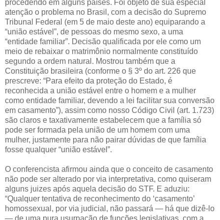
procedendo em alguns países. Foi objeto de sua especial
atenção o problema no Brasil, com a decisão do Supremo
Tribunal Federal (em 5 de maio deste ano) equiparando a
“união estável”, de pessoas do mesmo sexo, a uma
“entidade familiar”. Decisão qualificada por ele como um
meio de rebaixar o matrimônio normalmente constituído
segundo a ordem natural. Mostrou também que a
Constituição brasileira (conforme o § 3º do art. 226 que
prescreve: “Para efeito da proteção do Estado, é
reconhecida a união estável entre o homem e a mulher
como entidade familiar, devendo a lei facilitar sua conversão
em casamento”), assim como nosso Código Civil (art. 1.723)
são claros e taxativamente estabelecem que a família só
pode ser formada pela união de um homem com uma
mulher, justamente para não pairar dúvidas de que família
fosse qualquer “união estável”.
O conferencista afirmou ainda que o conceito de casamento
não pode ser alterado por via interpretativa, como quiseram
alguns juizes após aquela decisão do STF. E aduziu:
“Qualquer tentativa de reconhecimento do ‘casamento’
homossexual, por via judicial, não passará — há que dizê-lo
— de uma pura usurpação de funções legislativas, com a