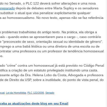
ado no Senado, o PLC 122 deverá sofrer alterações e uma nova
 preparado
depois de debates entre Marta Suplicy e os senadores
ubstituir o atual que visa penalizar explicitamente qualquer
ia ao homossexualismo. No novo texto, apenas não se faz referência
problemas trabalhistas do antigo texto. Na prática, ela obriga a
ais - quando estes se apresentarem para o cargo -, caso contrário
 "preconceito de sexo, orientação sexual ou identidade de gênero".
prego a uma babá lésbica ou uma diretora de uma escola ou de
contratar uma professora ou um professor de tendência homossexual
os.
rado “crime” contra um homossexual já está previsto no Código Penal
ifica a criação de um estatuto privilegiado instituindo uma casta.
essante artigo da Dra. Helena Lobo da Costa, Advogada e professora
e de Direito da USP, sobre a inutilidade, do ponto de vista penal, do
xual
,
Lei da Homofobia
,
PLC 122/2006
,
Senado
eceba as atualizações deste blog em seu Email