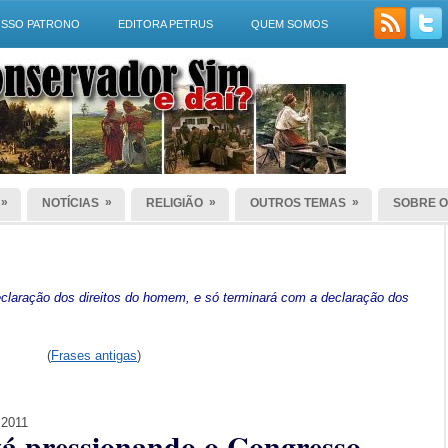
SSO PATRONO
EDITORA PETRUS
QUEM SOMOS
»
»
»
»
NOTÍCIAS
RELIGIÃO
OUTROS TEMAS
SOBRE O
laração dos direitos do homem, e só terminará com a declaração dos
(
Frases antigas
)
 2011
stá pressionando o Congresso