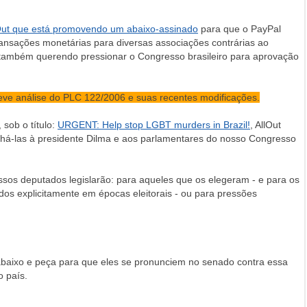
ut que está promovendo um abaixo-assinado
para que o PayPal
transações monetárias para diversas associações contrárias ao
também querendo pressionar o Congresso brasileiro para aprovação
reve análise do PLC 122/2006 e suas recentes modificações.
sob o título:
URGENT: Help stop LGBT murders in Brazil!
, AllOut
nhá-las à presidente Dilma e aos parlamentares do nosso Congresso
os deputados legislarão: para aqueles que os elegeram - e para os
os explicitamente em épocas eleitorais - ou para pressões
aixo e peça para que eles se pronunciem no senado contra essa
o país.