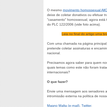
O mesmo
movimento homossexual AllO
deixe de coletar donativos ou efetuar 
"casamento" homossexual, agora está 
do PLC 122/2006 (vide foto acima).
Leia no final do artigo uma b
Com uma chamada na página principal, 
pretende coletar assinaturas e encami
nacional.
Precisamos agora saber para quem noss
quais temas como este não foram tratad
internacionais?
O que fazer?
Envie uma mensagem aos senadores ab
intromissão externa na política de noss
Magno Malta (e-mail)
,
Twitter
.