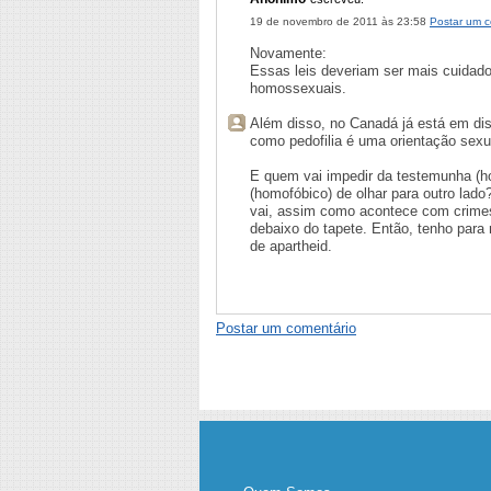
19 de novembro de 2011 às 23:58
Postar um c
Novamente:
Essas leis deveriam ser mais cuidado
homossexuais.
Além disso, no Canadá já está em dis
como pedofilia é uma orientação sexu
E quem vai impedir da testemunha (ho
(homofóbico) de olhar para outro lado
vai, assim como acontece com crimes
debaixo do tapete. Então, tenho para 
de apartheid.
Postar um comentário