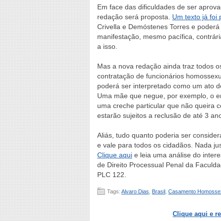
Em face das dificuldades de ser aprov
redação será proposta.
Um texto já foi
Crivella e Demóstenes Torres e poderá s
manifestação, mesmo pacífica, contrár
a isso.
Mas a nova redação ainda traz todos os 
contratação de funcionários homossexu
poderá ser interpretado como um ato de
Uma mãe que negue, por exemplo, o em
uma creche particular que não queira 
estarão sujeitos a reclusão de até 3 an
Aliás, tudo quanto poderia ser conside
e vale para todos os cidadãos. Nada just
Clique aqui
e leia uma análise do inter
de Direito Processual Penal da Faculdad
PLC 122.
Tags:
Alvaro Dias
,
Brasil
,
Casamento Homosse
Clique aqui e r