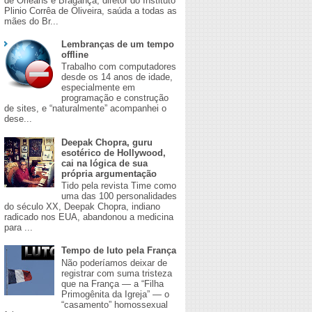
de Orleans e Bragança, diretor do Instituto
Plinio Corrêa de Oliveira, saúda a todas as
mães do Br...
Lembranças de um tempo
offline
Trabalho com computadores
desde os 14 anos de idade,
especialmente em
programação e construção
de sites, e “naturalmente” acompanhei o
dese...
Deepak Chopra, guru
esotérico de Hollywood,
cai na lógica de sua
própria argumentação
Tido pela revista Time como
uma das 100 personalidades
do século XX, Deepak Chopra, indiano
radicado nos EUA, abandonou a medicina
para ...
Tempo de luto pela França
Não poderíamos deixar de
registrar com suma tristeza
que na França — a “Filha
Primogênita da Igreja” — o
“casamento” homossexual