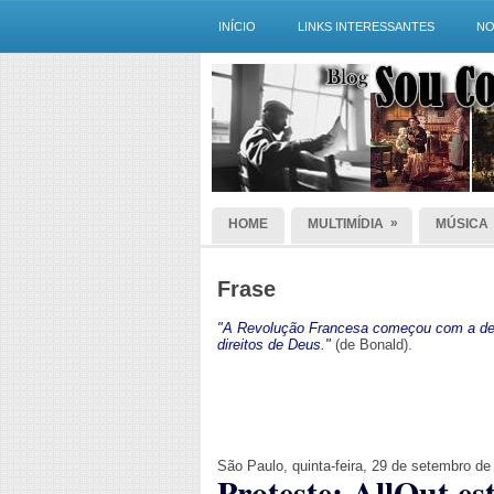
INÍCIO
LINKS INTERESSANTES
NO
»
HOME
MULTIMÍDIA
MÚSICA
Frase
"A Revolução Francesa começou com a dec
direitos de Deus."
(de Bonald).
São Paulo, quinta-feira, 29 de setembro de
Proteste: AllOut e