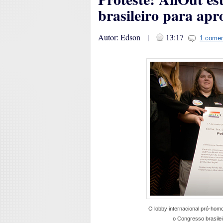
brasileiro para ap
Autor: Edson |
13:17
1 comen
O lobby internacional pró-homo
o Congresso brasile