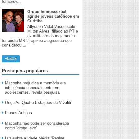
foi aprov...
Grupo homossexual
agride jovens católicos em
Curitiba
Allysson Vidal Vasconcelo
Milton Alves, filiado ao PT e
ex-militante do movimento
terrorista MR-8, apoiou a agressão que
considerou ...
+Lidas
Postagens populares
Maconha prejudica a memória e a
inteligência especialmente em
adolescentes, revela pesquisa
Ouça As Quatro Estações de Vivaldi
Frases Antigas
Maconha não pode ser considerada
como “droga leve”
Luz sobre a Idade Média (Régine