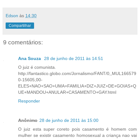
Edson
às
14:30
Compartilhar
9 comentários:
Ana Souza
28 de junho de 2011 às 14:51
O juiz é comunista.
http://fantastico.globo.com/Jornalismo/FANT/0,,MUL166579
0-15605,00-
ELES+NAO+SAO+UMA+FAMILIA+DIZ+JUIZ+DE+GOIAS+Q
UE+MANDOU+ANULAR+CASAMENTO+GAY.html
Responder
Anônimo
28 de junho de 2011 às 15:00
O juiz esta super coreto pois casamento é homem com
mulher se existir casamento homosexual a criança nao vai