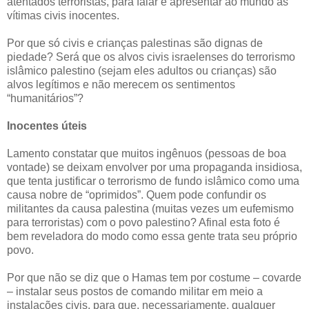
atentados terroristas, para falar e apresentar ao mundo as
vítimas civis inocentes.
Por que só civis e crianças palestinas são dignas de
piedade? Será que os alvos civis israelenses do terrorismo
islâmico palestino (sejam eles adultos ou crianças) são
alvos legítimos e não merecem os sentimentos
“humanitários”?
Inocentes úteis
Lamento constatar que muitos ingênuos (pessoas de boa
vontade) se deixam envolver por uma propaganda insidiosa,
que tenta justificar o terrorismo de fundo islâmico como uma
causa nobre de “oprimidos”. Quem pode confundir os
militantes da causa palestina (muitas vezes um eufemismo
para terroristas) com o povo palestino? Afinal esta foto é
bem reveladora do modo como essa gente trata seu próprio
povo.
Por que não se diz que o Hamas tem por costume – covarde
– instalar seus postos de comando militar em meio a
instalações civis, para que, necessariamente, qualquer