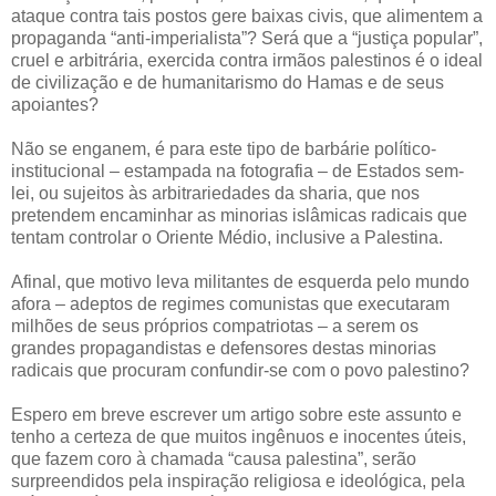
ataque contra tais postos gere baixas civis, que alimentem a
propaganda “anti-imperialista”? Será que a “justiça popular”,
cruel e arbitrária, exercida contra irmãos palestinos é o ideal
de civilização e de humanitarismo do Hamas e de seus
apoiantes?
Não se enganem, é para este tipo de barbárie político-
institucional – estampada na fotografia – de Estados sem-
lei, ou sujeitos às arbitrariedades da sharia, que nos
pretendem encaminhar as minorias islâmicas radicais que
tentam controlar o Oriente Médio, inclusive a Palestina.
Afinal, que motivo leva militantes de esquerda pelo mundo
afora – adeptos de regimes comunistas que executaram
milhões de seus próprios compatriotas – a serem os
grandes propagandistas e defensores destas minorias
radicais que procuram confundir-se com o povo palestino?
Espero em breve escrever um artigo sobre este assunto e
tenho a certeza de que muitos ingênuos e inocentes úteis,
que fazem coro à chamada “causa palestina”, serão
surpreendidos pela inspiração religiosa e ideológica, pela