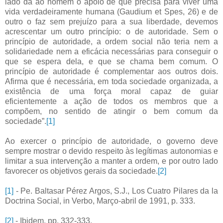
lado dá ao homem o apoio de que precisa para viver uma
vida verdadeiramente humana (Gaudium et Spes, 26) e de
outro o faz sem prejuízo para a sua liberdade, devemos
acrescentar um outro princípio: o de autoridade. Sem o
princípio de autoridade, a ordem social não teria nem a
solidariedade nem a eficácia necessárias para conseguir o
que se espera dela, e que se chama bem comum. O
princípio de autoridade é complementar aos outros dois.
Afirma que é necessária, em toda sociedade organizada, a
existência de uma força moral capaz de guiar
eficientemente a ação de todos os membros que a
compõem, no sentido de atingir o bem comum da
sociedade”.
[1]
Ao exercer o princípio de autoridade, o governo deve
sempre mostrar o devido respeito às legítimas autonomias e
limitar a sua intervenção a manter a ordem, e por outro lado
favorecer os objetivos gerais da sociedade.
[2]
[1]
- Pe. Baltasar Pérez Argos, S.J., Los Cuatro Pilares da la
Doctrina Social, in Verbo, Março-abril de 1991, p. 333.
[2]
- Ibidem, pp. 332-333.