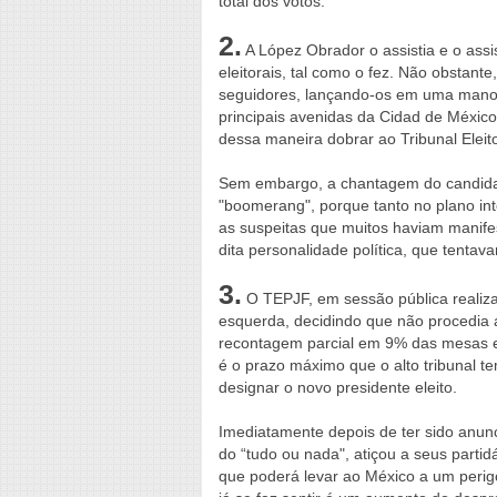
total dos votos.
2.
A López Obrador o assistia e o assis
eleitorais, tal como o fez. Não obstant
seguidores, lançando-os em uma manobr
principais avenidas da Cidad de México
dessa maneira dobrar ao Tribunal Eleito
Sem embargo, a chantagem do candida
"boomerang", porque tanto no plano int
as suspeitas que muitos haviam manifest
dita personalidade política, que tenta
3.
O TEPJF, em sessão pública realiza
esquerda, decidindo que não procedia a
recontagem parcial em 9% das mesas el
é o prazo máximo que o alto tribunal te
designar o novo presidente eleito.
Imediatamente depois de ter sido anun
do “tudo ou nada", atiçou a seus partidá
que poderá levar ao México a um perig