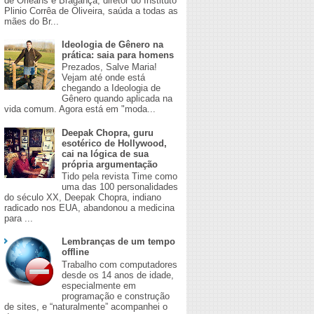
de Orleans e Bragança, diretor do Instituto
Plinio Corrêa de Oliveira, saúda a todas as
mães do Br...
Ideologia de Gênero na
prática: saia para homens
​Prezados, Salve Maria!
Vejam até onde está
chegando a Ideologia de
Gênero quando aplicada na
vida comum. Agora está em "moda...
Deepak Chopra, guru
esotérico de Hollywood,
cai na lógica de sua
própria argumentação
Tido pela revista Time como
uma das 100 personalidades
do século XX, Deepak Chopra, indiano
radicado nos EUA, abandonou a medicina
para ...
Lembranças de um tempo
offline
Trabalho com computadores
desde os 14 anos de idade,
especialmente em
programação e construção
de sites, e “naturalmente” acompanhei o