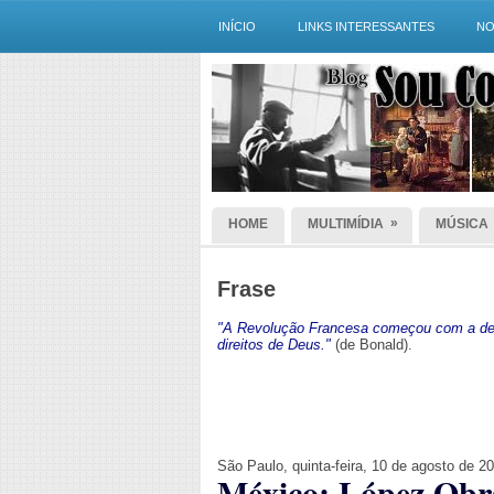
INÍCIO
LINKS INTERESSANTES
NO
»
HOME
MULTIMÍDIA
MÚSICA
Frase
"A Revolução Francesa começou com a dec
direitos de Deus."
(de Bonald).
São Paulo, quinta-feira, 10 de agosto de 2
México: López Obra