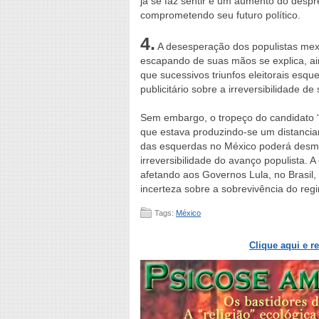
já se faz sentir é um aumento do despre
comprometendo seu futuro político.
4.
A desesperação dos populistas mexi
escapando de suas mãos se explica, ain
que sucessivos triunfos eleitorais esq
publicitário sobre a irreversibilidade d
Sem embargo, o tropeço do candidato “c
que estava produzindo-se um distanciam
das esquerdas no México poderá desmen
irreversibilidade do avanço populista.
afetando aos Governos Lula, no Brasil
incerteza sobre a sobrevivência do re
Tags:
México
Clique aqui e r