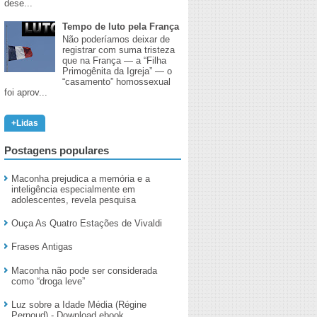
dese...
Tempo de luto pela França
Não poderíamos deixar de
registrar com suma tristeza
que na França — a “Filha
Primogênita da Igreja” — o
“casamento” homossexual
foi aprov...
+Lidas
Postagens populares
Maconha prejudica a memória e a
inteligência especialmente em
adolescentes, revela pesquisa
Ouça As Quatro Estações de Vivaldi
Frases Antigas
Maconha não pode ser considerada
como “droga leve”
Luz sobre a Idade Média (Régine
Pernoud) - Download ebook