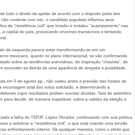
te todo o direito de apelar de acordo com o disposto pelas leis
e, não contente com isto, o candidato populista inflamou seus
a de “resistência civil” que invadiu e instalou “acampamento” nas
, a capital do país, provocando enormes transtornos e tentando
ral.
to de esquerda parece estar transformando-se em um
erno mexicano, quanto no plano internacional, se vão confirmando
ado sobre as tendências autoritárias, de inspiração “chavista”, de
vam esconder-se detrás de uma aparência de simpatia e jovialidade.
da em 5 de agosto pp., não cedeu antes a pressão das hostes de
 recontagem total dos votos solicitado, e determinando a
eitorais cujos resultados podiam suscitar dúvidas. Seis de setembro
m para decidir, de maneira inapelável, sobre a validez da eleição e
ciada a falha do TEPJF, López Obrador, continuando com sua política
rios a redobrar a “resistência civil”, o que está criando uma tensão
oso enfrentamento interno. De qualquer maneira, como o efeito que