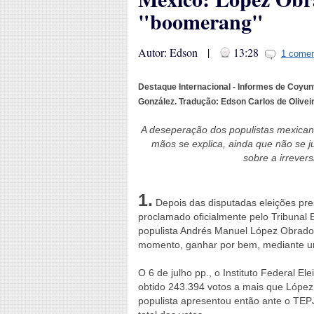
"boomerang"
Autor: Edson |
13:28
1 comen
Destaque Internacional - Informes de Coyunt
González. Tradução: Edson Carlos de Olivei
A deseperação dos populistas mexican
mãos se explica, ainda que não se ju
sobre a irrever
1.
Depois das disputadas eleições pres
proclamado oficialmente pelo Tribunal 
populista Andrés Manuel López Obrador
momento, ganhar por bem, mediante uma
O 6 de julho pp., o Instituto Federal El
obtido 243.394 votos a mais que López
populista apresentou então ante o TE