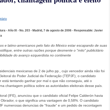
tário
ura - Año IX - No. 203 - Madrid, 7 de agosto de 2006 - Responsable: Javier
ra
os e latino-americanos pelo fato do México estar escapando de suas
stifique, entre outras razões porque desmente o "mito" publicitário
sibilidade do avanço ezquerdista no continente
idenciais mexicanas de 2 de julho pp., cujo vencedor ainda não foi
Eleitoral do Poder Judicial da Federação (TEPJF), o candidato
 está tentando ganhar por mal o que não conseguiu, até o
 chantagem política sobre as autoridades eleitorais desse país.
eitoral (IFE), anunciou que o candidato oficial Felipe Calderón havia
 Obrador, o que significa uma vantagem de 0,58%. O candidato
PJF numerosas denuncias de “fraude” e um pedido de recontagem