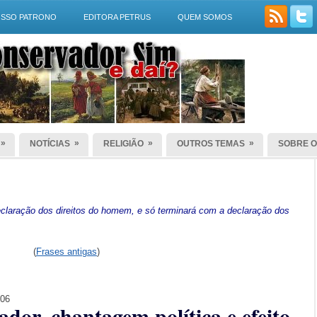
SSO PATRONO
EDITORA PETRUS
QUEM SOMOS
»
»
»
»
NOTÍCIAS
RELIGIÃO
OUTROS TEMAS
SOBRE O
laração dos direitos do homem, e só terminará com a declaração dos
(
Frases antigas
)
006
dor, chantagem política e efeito