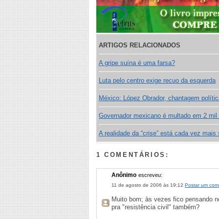
ARTIGOS RELACIONADOS
A gripe suína é uma farsa?
Luta pelo centro exige recuo da esquerda
México: López Obrador, chantagem polític
Governador mexicano é multado em 2 mil 
A realidade da “crise” está cada vez mais
1 COMENTÁRIOS:
Anônimo
escreveu:
11 de agosto de 2006 às 19:12
Postar um com
Muito bom; às vezes fico pensando no
pra "resistência civil" também?