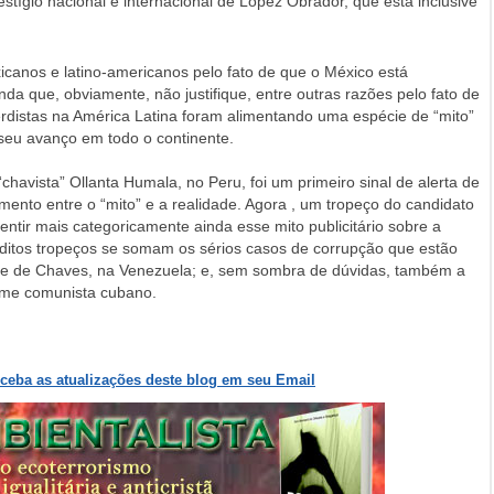
stígio nacional e internacional de López Obrador, que está inclusive
canos e latino-americanos pelo fato de que o México está
da que, obviamente, não justifique, entre outras razões pelo fato de
uerdistas na América Latina foram alimentando uma espécie de “mito”
e seu avanço em todo o continente.
havista” Ollanta Humala, no Peru, foi um primeiro sinal de alerta de
ento entre o “mito” e a realidade. Agora , um tropeço do candidato
tir mais categoricamente ainda esse mito publicitário sobre a
 A ditos tropeços se somam os sérios casos de corrupção que estão
, e de Chaves, na Venezuela; e, sem sombra de dúvidas, também a
gime comunista cubano.
eceba as atualizações deste blog em seu Email