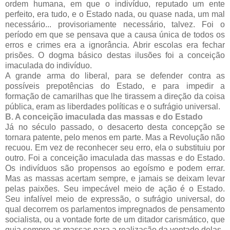
ordem humana, em que o indivíduo, reputado um ente
perfeito, era tudo, e o Estado nada, ou quase nada, um mal
necessário... provisoriamente necessário, talvez. Foi o
período em que se pensava que a causa única de todos os
erros e crimes era a ignorância. Abrir escolas era fechar
prisões. O dogma básico destas ilusões foi a conceição
imaculada do indivíduo.
A grande arma do liberal, para se defender contra as
possíveis prepotências do Estado, e para impedir a
formação de camarilhas que lhe tirassem a direção da coisa
pública, eram as liberdades políticas e o sufrágio universal.
B. A conceição imaculada das massas e do Estado
Já no século passado, o desacerto desta concepção se
tornara patente, pelo menos em parte. Mas a Revolução não
recuou. Em vez de reconhecer seu erro, ela o substituiu por
outro. Foi a conceição imaculada das massas e do Estado.
Os indivíduos são propensos ao egoísmo e podem errar.
Mas as massas acertam sempre, e jamais se deixam levar
pelas paixões. Seu impecável meio de ação é o Estado.
Seu infalível meio de expressão, o sufrágio universal, do
qual decorrem os parlamentos impregnados de pensamento
socialista, ou a vontade forte de um ditador carismático, que
guia sempre as massas para a realização da vontade delas.