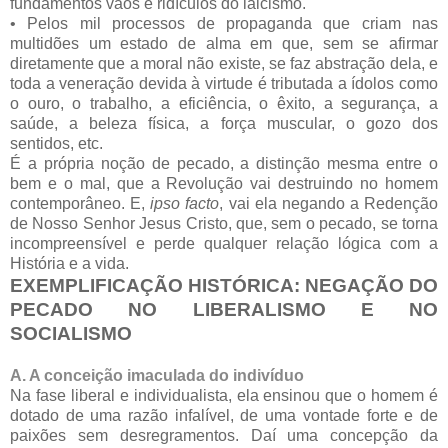
fundamentos vãos e ridículos do laicismo.
• Pelos mil processos de propaganda que criam nas
multidões um estado de alma em que, sem se afirmar
diretamente que a moral não existe, se faz abstração dela, e
toda a veneração devida à virtude é tributada a ídolos como
o ouro, o trabalho, a eficiência, o êxito, a segurança, a
saúde, a beleza física, a força muscular, o gozo dos
sentidos, etc.
É a própria noção de pecado, a distinção mesma entre o
bem e o mal, que a Revolução vai destruindo no homem
contemporâneo. E,
ipso facto
, vai ela negando a Redenção
de Nosso Senhor Jesus Cristo, que, sem o pecado, se torna
incompreensível e perde qualquer relação lógica com a
História e a vida.
EXEMPLIFICAÇÃO HISTÓRICA: NEGAÇÃO DO
PECADO NO LIBERALISMO E NO
SOCIALISMO
A. A conceição imaculada do indivíduo
Na fase liberal e individualista, ela ensinou que o homem é
dotado de uma razão infalível, de uma vontade forte e de
paixões sem desregramentos. Daí uma concepção da