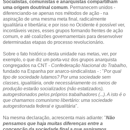
Socialistas, comunistas e anarquistas compartilham
uma origem doutrinal comum
. Permanecem unidos -
diferenciando-se apenas nos métodos de ação - na
aspiração de uma mesma meta final, radicalmente
igualitária e libertária; e por isso no Ocidente é possível ver,
incontáveis vezes, esses grupos formando frentes de ação
comum, e até coalizões governamentais para desenvolver
determinadas etapas do processo revolucionário.
Sobre o fato histórico desta unidade nas metas, ver, por
exemplo, o que diz um porta-voz dos grupos anarquista
congregados na CNT -
Confederação Nacional do Trabalho
,
fundado na Espanha por anarco-sindicalistas - : "
Por qual
tipo de sociedade lutamos? Por uma sociedade sem
classes, igualitária, onde necessáriamente os meios de
produção estarão socializados (não estatizados),
autogestionados pelos próprios trabalhadores (...). A isto é o
que chamamos comunismo libertário: uma sociedade
autogestionada federal e igualitária
".
Na mesma declaração, acrescenta mais adiante: "
Não
pensamos que haja muitas diferenças entre a
concepção da sociedade final a que aspiramos