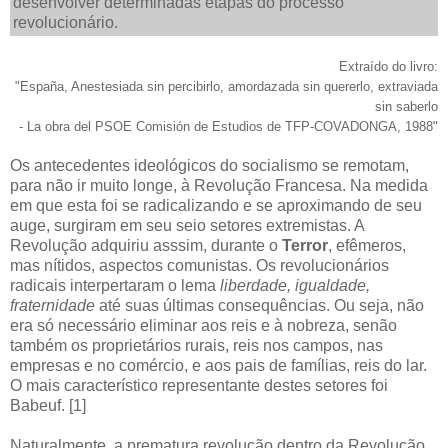
desenvolver determinadas etapas do processo
revolucionário.
Extraído do livro:
"España, Anestesiada sin percibirlo, amordazada sin quererlo, extraviada
sin saberlo
- La obra del PSOE Comisión de Estudios de TFP-COVADONGA, 1988"
Os antecedentes ideológicos do socialismo se remotam,
para não ir muito longe, à Revolução Francesa. Na medida
em que esta foi se radicalizando e se aproximando de seu
auge, surgiram em seu seio setores extremistas. A
Revolução adquiriu asssim, durante o
Terror
, efêmeros,
mas nítidos, aspectos comunistas. Os revolucionários
radicais interpertaram o lema
liberdade, igualdade,
fraternidade
até suas últimas consequências. Ou seja, não
era só necessário eliminar aos reis e à nobreza, senão
também os proprietários rurais, reis nos campos, nas
empresas e no comércio, e aos pais de famílias, reis do lar.
O mais característico representante destes setores foi
Babeuf. [1]
Naturalmente, a prematura revolução dentro da Revolução