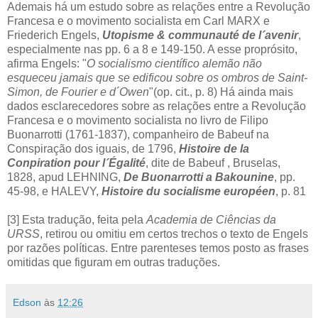
Ademais há um estudo sobre as relações entre a Revolução
Francesa e o movimento socialista em Carl MARX e
Friederich Engels,
Utopisme & communauté de l´avenir
,
especialmente nas pp. 6 a 8 e 149-150. A esse proprósito,
afirma Engels: "
O socialismo científico alemão não
esqueceu jamais que se edificou sobre os ombros de Saint-
Simon, de Fourier e d´Owen
"(op. cit., p. 8) Há ainda mais
dados esclarecedores sobre as relações entre a Revolução
Francesa e o movimento socialista no livro de Filipo
Buonarrotti (1761-1837), companheiro de Babeuf na
Conspiração dos iguais, de 1796,
Histoire de la
Conpiration pour l´Égalité
, dite de Babeuf , Bruselas,
1828, apud LEHNING,
De Buonarrotti a Bakounine
, pp.
45-98, e HALEVY,
Histoire du socialisme européen
, p. 81
[3] Esta tradução, feita pela
Academia de Ciências da
URSS
, retirou ou omitiu em certos trechos o texto de Engels
por razões políticas. Entre parenteses temos posto as frases
omitidas que figuram em outras traduções.
Edson
às
12:26