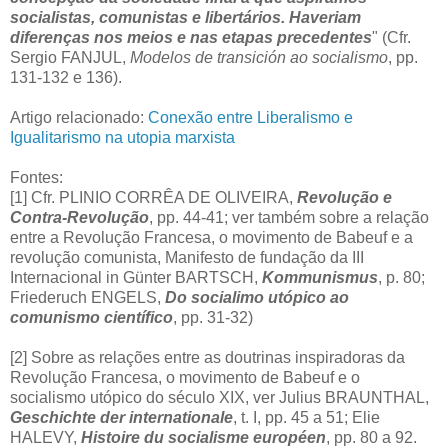
socialistas, comunistas e libertários. Haveriam
diferenças nos meios e nas etapas precedentes
" (Cfr.
Sergio FANJUL,
Modelos de transición ao socialismo
, pp.
131-132 e 136).
Artigo relacionado:
Conexão entre Liberalismo e
Igualitarismo na utopia marxista
Fontes:
[1] Cfr. PLINIO CORRÊA DE OLIVEIRA,
Revolução e
Contra-Revolução
, pp. 44-41; ver também sobre a relação
entre a Revolução Francesa, o movimento de Babeuf e a
revolução comunista, Manifesto de fundação da III
Internacional in Günter BARTSCH,
Kommunismus
, p. 80;
Friederuch ENGELS,
Do socialimo utópico ao
comunismo científico
, pp. 31-32)
[2] Sobre as relações entre as doutrinas inspiradoras da
Revolução Francesa, o movimento de Babeuf e o
socialismo utópico do século XIX, ver Julius BRAUNTHAL,
Geschichte der internationale
, t. I, pp. 45 a 51; Elie
HALEVY,
Histoire du socialisme européen
, pp. 80 a 92.