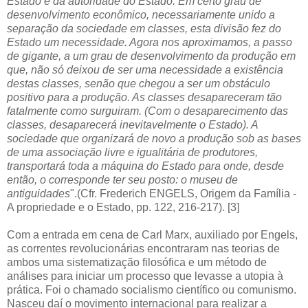
Estado e da autoridade do Estado. Em certo grau de
desenvolvimento econômico, necessariamente unido a
separação da sociedade em classes, esta divisão fez do
Estado um necessidade. Agora nos aproximamos, a passo
de gigante, a um grau de desenvolvimento da produção em
que, não só deixou de ser uma necessidade a existência
destas classes, senão que chegou a ser um obstáculo
positivo para a produção. As classes desapareceram tão
fatalmente como surguiram. (Com o desaparecimento das
classes, desaparecerá inevitavelmente o Estado). A
sociedade que organizará de novo a produção sob as bases
de uma associação livre e igualitária de produtores,
transportará toda a máquina do Estado para onde, desde
então, o corresponde ter seu posto: o museu de
antiguidades
".(Cfr. Frederich ENGELS, Origem da Família -
A propriedade e o Estado, pp. 122, 216-217). [3]
Com a entrada em cena de Carl Marx, auxiliado por Engels,
as correntes revolucionárias encontraram nas teorias de
ambos uma sistematização filosófica e um método de
análises para iniciar um processo que levasse a utopia à
prática. Foi o chamado socialismo científico ou comunismo.
Nasceu daí o movimento internacional para realizar a