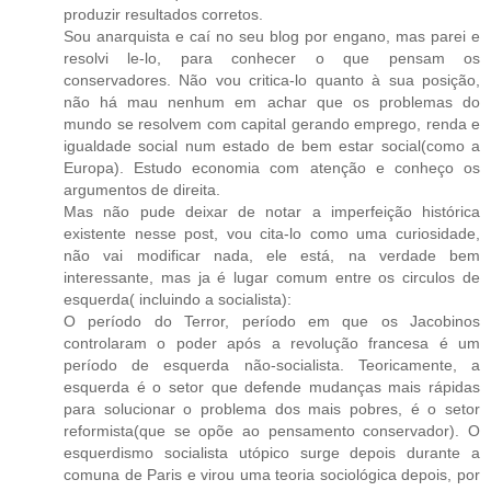
produzir resultados corretos.
Sou anarquista e caí no seu blog por engano, mas parei e
resolvi le-lo, para conhecer o que pensam os
conservadores. Não vou critica-lo quanto à sua posição,
não há mau nenhum em achar que os problemas do
mundo se resolvem com capital gerando emprego, renda e
igualdade social num estado de bem estar social(como a
Europa). Estudo economia com atenção e conheço os
argumentos de direita.
Mas não pude deixar de notar a imperfeição histórica
existente nesse post, vou cita-lo como uma curiosidade,
não vai modificar nada, ele está, na verdade bem
interessante, mas ja é lugar comum entre os circulos de
esquerda( incluindo a socialista):
O período do Terror, período em que os Jacobinos
controlaram o poder após a revolução francesa é um
período de esquerda não-socialista. Teoricamente, a
esquerda é o setor que defende mudanças mais rápidas
para solucionar o problema dos mais pobres, é o setor
reformista(que se opõe ao pensamento conservador). O
esquerdismo socialista utópico surge depois durante a
comuna de Paris e virou uma teoria sociológica depois, por