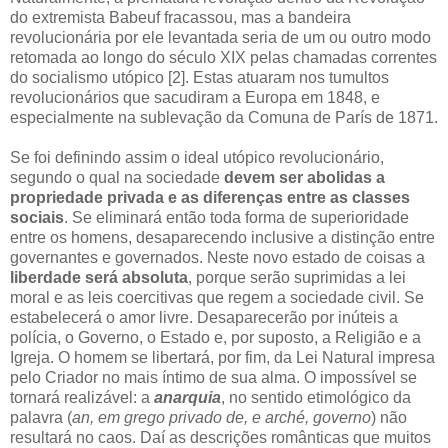
do extremista Babeuf fracassou, mas a bandeira
revolucionária por ele levantada seria de um ou outro modo
retomada ao longo do século XIX pelas chamadas correntes
do socialismo utópico [2]. Estas atuaram nos tumultos
revolucionários que sacudiram a Europa em 1848, e
especialmente na sublevação da Comuna de París de 1871.
Se foi definindo assim o ideal utópico revolucionário,
segundo o qual na sociedade
devem ser abolidas a
propriedade privada e as diferenças entre as classes
sociais
. Se eliminará então toda forma de superioridade
entre os homens, desaparecendo inclusive a distinção entre
governantes e governados. Neste novo estado de coisas a
liberdade será absoluta
, porque serão suprimidas a lei
moral e as leis coercitivas que regem a sociedade civil. Se
estabelecerá o amor livre. Desaparecerão por inúteis a
polícia, o Governo, o Estado e, por suposto, a Religião e a
Igreja. O homem se libertará, por fim, da Lei Natural impresa
pelo Criador no mais íntimo de sua alma. O impossível se
tornará realizável: a
anarquia
, no sentido etimológico da
palavra (
an, em grego privado de, e arché, governo
) não
resultará no caos. Daí as descrições românticas que muitos