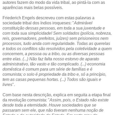
autores fazem do modo da vida tribal, ao pintá-la com as
aparências mais belas possíveis.
Friederich Engels descreveu com estas palavras a
sociedade tribal dos índios iroqueses: "
Admirável
constituição dessas pessoas, em toda a sua juventude e
com toda sua simplicidade! Sem soldados (polícia, nobreza,
reis, governadores, prefeitos, juízes) sem prisioneiros nem
processos, tudo anda com regularidade. Todas as querelas
e todos os conflitos são resolvidos pela coletividade a quem
concernem, a pessoa ou a tribo, ou as diversas pessoas
entre elas. (...) Não faz falta nosso estorvo de aparato
administrativo, tão vasto e tão complicado. (...) economia
doméstica é comum para um série de famílias e é
comunista; o solo é propriedade da tribo e, só a princípio,
tem as casas pequenas hortas. (...) Todos são iguais e
livres
".
Com base nesta descrição, explica em seguita a etapa final
da revolução comunista: "
Assim, pois, o Estado não existe
desde toda a eternidade. Houve sociedades que se
passaram sem ele, que não tiveram nenhuma noção de