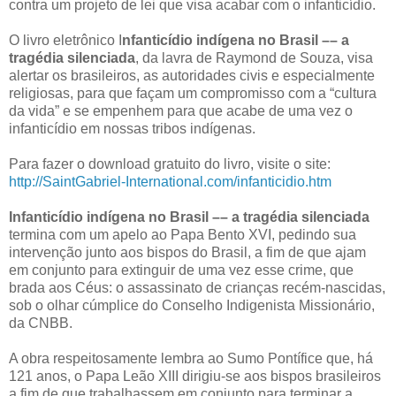
contra um projeto de lei que visa acabar com o infanticídio.
O livro eletrônico I
nfanticídio indígena no Brasil –– a
tragédia silenciada
, da lavra de Raymond de Souza, visa
alertar os brasileiros, as autoridades civis e especialmente
religiosas, para que façam um compromisso com a “cultura
da vida” e se empenhem para que acabe de uma vez o
infanticídio em nossas tribos indígenas.
Para fazer o download gratuito do livro, visite o site:
http://SaintGabriel-International.com/infanticidio.htm
Infanticídio indígena no Brasil –– a tragédia silenciada
termina com um apelo ao Papa Bento XVI, pedindo sua
intervenção junto aos bispos do Brasil, a fim de que ajam
em conjunto para extinguir de uma vez esse crime, que
brada aos Céus: o assassinato de crianças recém-nascidas,
sob o olhar cúmplice do Conselho Indigenista Missionário,
da CNBB.
A obra respeitosamente lembra ao Sumo Pontífice que, há
121 anos, o Papa Leão XIII dirigiu-se aos bispos brasileiros
a fim de que trabalhassem em conjunto para terminar a