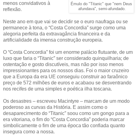
menos convidativos à
Émulo do "Titanic" que "nem Deus
reflexão.
afundava", semi-afundado.
Neste ano em que vai se decidir se o euro naufraga ou se
permanece à tona, o “Costa Concordia” surge como uma
alegoria perfeita da extravagância financeira e da
artificialidade da imensa construção europeia.
O “Costa Concordia” foi um enorme palácio flutuante, de um
luxo que faria o “Titanic” ser considerado quinquilharia; de
ostentação e gosto discutíveis, mas não por isso menos
impressionantes para os nossos dias. Foi o maior cruzeiro
que a Europa da era UE conseguiu construir ao faraônico
preço de 572 milhões de euros e acabaou se desventrando
nos recifes de uma simples e poética ilha toscana.
Os desastres – escreveu Macintyre – marcam de um modo
poderoso as curvas da História. E assim como o
desaparecimento do “Titanic” soou como um gongo para a
era vitoriana, o fim do “Costa Concordia” poderia marcar
simbolicamente o fim de uma época tão confiada quanto
insegura como a nossa.