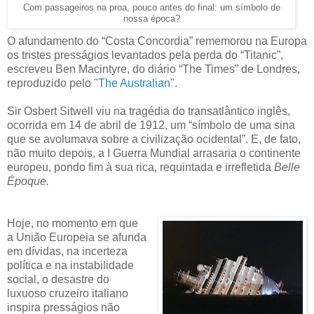
Com passageiros na proa, pouco antes do final: um símbolo de
nossa época?
O afundamento do “Costa Concordia” rememorou na Europa
os tristes presságios levantados pela perda do “Titanic”,
escreveu Ben Macintyre, do diário “The Times” de Londres,
reproduzido pelo "
The Australian
".
Sir Osbert Sitwell viu na tragédia do transatlântico inglês,
ocorrida em 14 de abril de 1912, um “símbolo de uma sina
que se avolumava sobre a civilização ocidental”. E, de fato,
não muito depois, a I Guerra Mundial arrasaria o continente
europeu, pondo fim à sua rica, requintada e irrefletida
Belle
Époque.
Hoje, no momento em que
a União Europeia se afunda
em dívidas, na incerteza
política e na instabilidade
social, o desastre do
luxuoso cruzeiro italiano
inspira presságios não