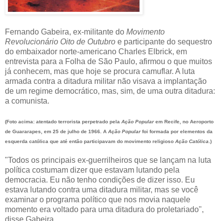
Fernando Gabeira, ex-militante do
Movimento
Revolucionário Oito de Outubro
e participante do sequestro
do embaixador norte-americano Charles Elbrick, em
entrevista para a Folha de São Paulo, afirmou o que muitos
já conhecem, mas que hoje se procura camuflar. A luta
armada contra a ditadura militar não visava a implantação
de um regime democrático, mas, sim, de uma outra ditadura:
a comunista.
(Foto acima: atentado terrorista perpetrado pela
Ação Popular
em Recife, no Aeroporto
de Guararapes, em 25 de julho de 1966. A
Ação Popular
foi formada por elementos da
esquerda católica que até então participavam do movimento religioso
Ação Católica
.)
"Todos os principais ex-guerrilheiros que se lançam na luta
política costumam dizer que estavam lutando pela
democracia. Eu não tenho condições de dizer isso. Eu
estava lutando contra uma ditadura militar, mas se você
examinar o programa político que nos movia naquele
momento era voltado para uma ditadura do proletariado",
disse Gabeira.