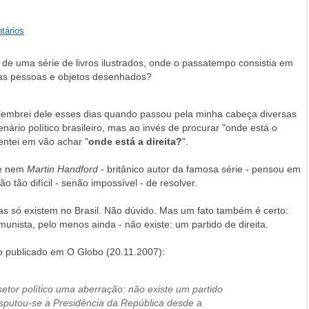
tários
e uma série de livros ilustrados, onde o passatempo consistia em
ras pessoas e objetos desenhados?
lembrei dele esses dias quando passou pela minha cabeça diversas
enário político brasileiro, mas ao invés de procurar "onde está o
entei em vão achar "
onde está a direita?
".
ue nem
Martin Handford
- britânico autor da famosa série - pensou em
ão tão difícil - senão impossível - de resolver.
as só existem no Brasil. Não dúvido. Mas um fato também é certo:
munista, pelo menos ainda - não existe: um partido de direita.
o publicado em O Globo (20.11.2007):
etor político uma aberração: não existe um partido
isputou-se a Presidência da República desde a