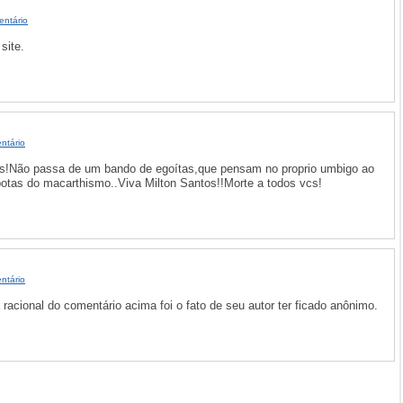
entário
site.
ntário
os!Não passa de um bando de egoítas,que pensam no proprio umbigo ao
botas do macarthismo..Viva Milton Santos!!Morte a todos vcs!
ntário
racional do comentário acima foi o fato de seu autor ter ficado anônimo.