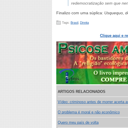
redemocratização sem que nenh
Finalizo com uma súplica:
Usquequo, d
Tags:
Brasil
,
Direita
Clique aqui e r
ARTIGOS RELACIONADOS
Vídeo: criminoso antes de morrer acerta a
O problema é moral e não econômico
Quero meu país de volta