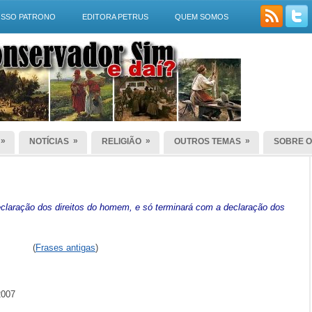
SSO PATRONO
EDITORA PETRUS
QUEM SOMOS
»
»
»
»
NOTÍCIAS
RELIGIÃO
OUTROS TEMAS
SOBRE O
laração dos direitos do homem, e só terminará com a declaração dos
(
Frases antigas
)
2007