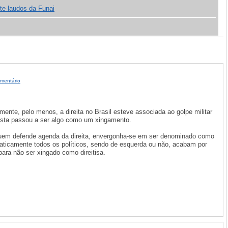
e laudos da Funai
mentário
ente, pelo menos, a direita no Brasil esteve associada ao golpe militar
tista passou a ser algo como um xingamento.
uem defende agenda da direita, envergonha-se em ser denominado como
praticamente todos os políticos, sendo de esquerda ou não, acabam por
para não ser xingado como direitisa.