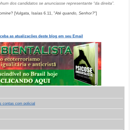
um dos candidatos se anunciasse representante “da direita”.
omine
? [Vulgata, Isaías 6.11, "
Até quando, Senhor?
"]
eceba as atualizações deste blog em seu Email
s contas com policial