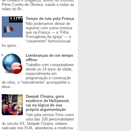
de Orleans e Bragança, diretor do Instituto
Plinio Corrêa de Oliveira, saúda a todas as
mães do Br...
Tempo de luto pela França
Não poderíamos deixar de
registrar com suma tristeza
que na França — a “Filha
Primogênita da Igreja” — o
“casamento” homossexual
foi aprov...
Lembranças de um tempo
offline
Trabalho com computadores
desde os 14 anos de idade,
especialmente em
programação e construção
de sites, e “naturalmente” acompanhei o
dese...
Deepak Chopra, guru
esotérico de Hollywood,
cai na lógica de sua
própria argumentação
Tido pela revista Time como
uma das 100 personalidades
do século XX, Deepak Chopra, indiano
radicado nos EUA, abandonou a medicina