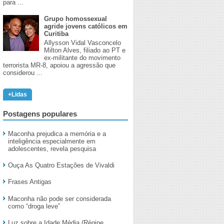
para ...
Grupo homossexual
agride jovens católicos em
Curitiba
Allysson Vidal Vasconcelo
Milton Alves, filiado ao PT e
ex-militante do movimento
terrorista MR-8, apoiou a agressão que
considerou ...
+Lidas
Postagens populares
Maconha prejudica a memória e a
inteligência especialmente em
adolescentes, revela pesquisa
Ouça As Quatro Estações de Vivaldi
Frases Antigas
Maconha não pode ser considerada
como “droga leve”
Luz sobre a Idade Média (Régine