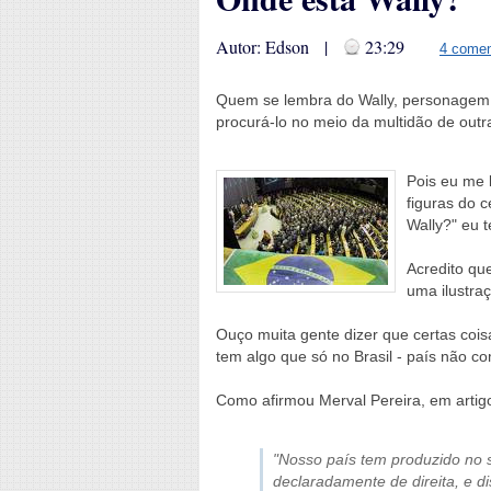
Autor: Edson |
23:29
4 comen
Quem se lembra do Wally, personagem d
procurá-lo no meio da multidão de out
Pois eu me 
figuras do c
Wally?" eu t
Acredito q
uma ilustraç
Ouço muita gente dizer que certas cois
tem algo que só no Brasil - país não co
Como afirmou Merval Pereira, em artig
"Nosso país tem produzido no s
declaradamente de direita, e d