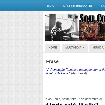
INÍCIO
LINKS INTERESSANTES
NO
»
HOME
MULTIMÍDIA
MÚSICA
Frase
"A Revolução Francesa começou com a dec
direitos de Deus."
(de Bonald).
São Paulo, sexta-feira, 7 de dezembro de 
Onde está Wally?