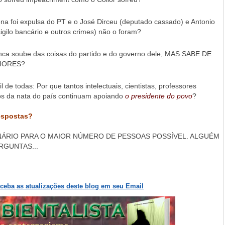
na foi expulsa do PT e o José Dirceu (deputado cassado) e Antonio
sigilo bancário e outros crimes) não o foram?
ca soube das coisas do partido e do governo dele, MAS SABE DE
IORES?
l de todas: Por que tantos intelectuais, cientistas, professores
ros da nata do país continuam apoiando
o presidente do povo
?
espostas?
NÁRIO PARA O MAIOR NÚMERO DE PESSOAS POSSÍVEL. ALGUÉM
RGUNTAS...
eceba as atualizações deste blog em seu Email