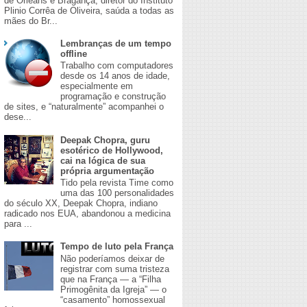
de Orleans e Bragança, diretor do Instituto
Plinio Corrêa de Oliveira, saúda a todas as
mães do Br...
Lembranças de um tempo
offline
Trabalho com computadores
desde os 14 anos de idade,
especialmente em
programação e construção
de sites, e “naturalmente” acompanhei o
dese...
Deepak Chopra, guru
esotérico de Hollywood,
cai na lógica de sua
própria argumentação
Tido pela revista Time como
uma das 100 personalidades
do século XX, Deepak Chopra, indiano
radicado nos EUA, abandonou a medicina
para ...
Tempo de luto pela França
Não poderíamos deixar de
registrar com suma tristeza
que na França — a “Filha
Primogênita da Igreja” — o
“casamento” homossexual