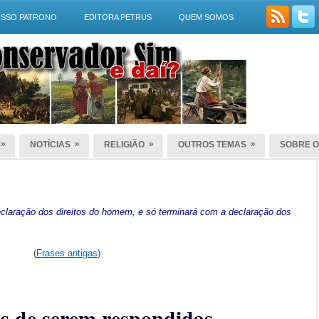
SSO PATRONO
EDITORA PETRUS
QUEM SOMOS
»
»
»
»
NOTÍCIAS
RELIGIÃO
OUTROS TEMAS
SOBRE O
laração dos direitos do homem, e só terminará com a declaração dos
(
Frases antigas
)
is de serem respondidas