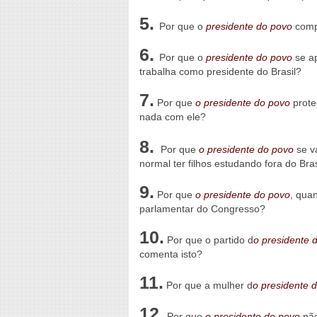
5.
Por que o
presidente do povo
comp
6.
Por que o
presidente do povo
se ap
trabalha como presidente do Brasil?
7.
Por que
o presidente do povo
prote
nada com ele?
8.
Por que
o presidente do povo
se va
normal ter filhos estudando fora do Bras
9.
Por que
o presidente do povo
, qua
parlamentar do Congresso?
10.
Por que o partido d
o presidente 
comenta isto?
11.
Por que a mulher d
o presidente 
12.
Por que
o presidente do povo
não