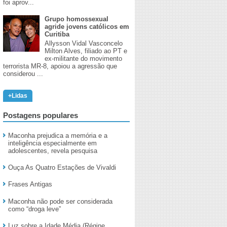
foi aprov...
Grupo homossexual
agride jovens católicos em
Curitiba
Allysson Vidal Vasconcelo
Milton Alves, filiado ao PT e
ex-militante do movimento
terrorista MR-8, apoiou a agressão que
considerou ...
+Lidas
Postagens populares
Maconha prejudica a memória e a
inteligência especialmente em
adolescentes, revela pesquisa
Ouça As Quatro Estações de Vivaldi
Frases Antigas
Maconha não pode ser considerada
como “droga leve”
Luz sobre a Idade Média (Régine