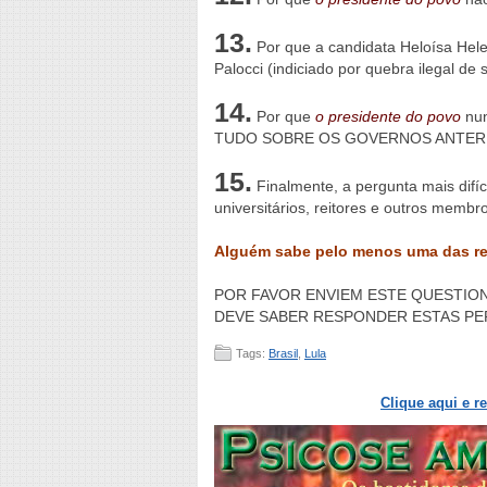
13.
Por que a candidata Heloísa Hele
Palocci (indiciado por quebra ilegal de 
14.
Por que
o presidente do povo
nun
TUDO SOBRE OS GOVERNOS ANTER
15.
Finalmente, a pergunta mais difíci
universitários, reitores e outros memb
Alguém sabe pelo menos uma das r
POR FAVOR ENVIEM ESTE QUESTIO
DEVE SABER RESPONDER ESTAS PE
Tags:
Brasil
,
Lula
Clique aqui e r