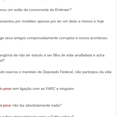
rou um avião da concorrente da Embraer?
osentou por invalidez apenas por ter um dedo a menos e hoje
ge seus amigos comprovadamente corruptos e nunca aconteceu
ngloria de não ter estudo e ser filho de mãe analfabeta e acha
il?
ndo exercia o mandato de Deputado Federal, não participou da vida
do povo
tem ligação com as FARC e ninguém
do povo
não faz absolutamente nada?
 sofreu impeachment como o Collor sofreu?