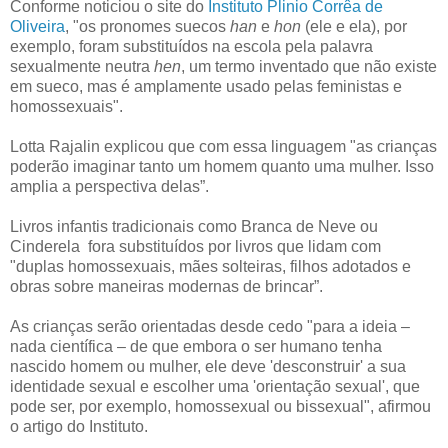
Conforme noticiou o site do
Instituto Plinio Corrêa de
Oliveira
, "os pronomes suecos
han
e
hon
(ele e ela), por
exemplo, foram substituídos na escola pela palavra
sexualmente neutra
hen
, um termo inventado que não existe
em sueco, mas é amplamente usado pelas feministas e
homossexuais".
Lotta Rajalin explicou que com essa linguagem "as crianças
poderão imaginar tanto um homem quanto uma mulher. Isso
amplia a perspectiva delas”.
Livros infantis tradicionais como Branca de Neve ou
Cinderela fora substituídos por livros que lidam com
"duplas homossexuais, mães solteiras, filhos adotados e
obras sobre maneiras modernas de brincar”.
As crianças serão orientadas desde cedo "para a ideia –
nada científica – de que embora o ser humano tenha
nascido homem ou mulher, ele deve 'desconstruir' a sua
identidade sexual e escolher uma 'orientação sexual', que
pode ser, por exemplo, homossexual ou bissexual", afirmou
o artigo do Instituto.