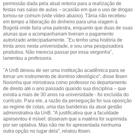
permissão dada pela atual reitoria para a realização de
festas nas salas de aulas – ocasião em que o uso de drogas
tornou-se comum (vide vídeo abaixo). Tânia não recebeu
em tempo a liberação do dinheiro para uma viagem à
Bogotá onde faria uma palestra, enquanto que duas de suas
alunas que a acompanhariam tiveram o pagamento
autorizado antecipadamente. "Eu tenho uma história de
trinta anos nesta universidade, e sou uma pesquisadora
produtiva. Não merecia passar por essa vergonha",
lamentou a professora.
"A UnB deixou de ser uma instituição acadêmica para se
tornar um instrumento de domínio ideológico”, disse Ibsen
Noronha que ministrava como professor no departamento
de direito até o ano passado quando sua disciplina – que
existia a mais de 30 anos na universidade - foi excluída do
currículo. Para ele, a razão da perseguição foi sua oposição
ao regime de cotas, uma das bandeiras da atual gestão
administrativa da UnB. “A justificativa que a faculdade
apresentou é risível: disseram que a matéria foi suprimida
por ser optativa. Mas não me foi apresentada nenhuma
outra opção no lugar dela”, relatou Ibsen.