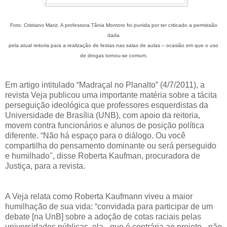
Foto: Cristiano Mariz. A professora Tânia Montoro foi punida por ter criticado a permissão
dada
pela atual reitoria para a realização de festas nas salas de aulas – ocasião em que o uso
de drogas tornou-se comum.
Em artigo intitulado “Madraçal no Planalto” (4/7/2011), a
revista Veja publicou uma importante matéria sobre a tácita
perseguição ideológica que professores esquerdistas da
Universidade de Brasília (UNB), com apoio da reitoria,
movem contra funcionários e alunos de posição política
diferente. “Não há espaço para o diálogo. Ou você
compartilha do pensamento dominante ou será perseguido
e humilhado", disse Roberta Kaufman, procuradora de
Justiça, para a revista.
A Veja relata como Roberta Kaufmann viveu a maior
humilhação de sua vida: “convidada para participar de um
debate [na UnB] sobre a adoção de cotas raciais pelas
universidades públicas, ela - que é contrária ao projeto - não