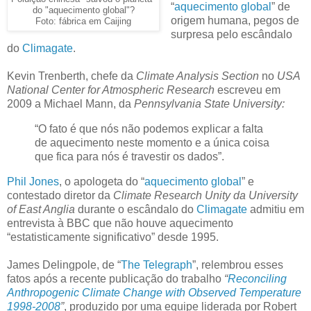
“
aquecimento global
” de
do "aquecimento global"?
origem humana, pegos de
Foto: fábrica em Caijing
surpresa pelo escândalo
do
Climagate
.
Kevin Trenberth, chefe da
Climate Analysis Section
no
USA
National Center for Atmospheric Research
escreveu em
2009 a Michael Mann, da
Pennsylvania State University:
“O fato é que nós não podemos explicar a falta
de aquecimento neste momento e a única coisa
que fica para nós é travestir os dados”.
Phil Jones
, o apologeta do “
aquecimento global
” e
contestado diretor da
Climate Research Unity da University
of East Anglia
durante o escândalo do
Climagate
admitiu em
entrevista à BBC que não houve aquecimento
“estatisticamente significativo” desde 1995.
James Delingpole, de “
The Telegraph
”, relembrou esses
fatos após a recente publicação do trabalho
“
Reconciling
Anthropogenic Climate Change with Observed Temperature
1998-2008
”
, produzido por uma equipe liderada por Robert