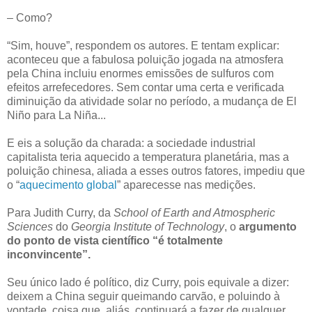
– Como?
“Sim, houve”, respondem os autores. E tentam explicar:
aconteceu que a fabulosa poluição jogada na atmosfera
pela China incluiu enormes emissões de sulfuros com
efeitos arrefecedores. Sem contar uma certa e verificada
diminuição da atividade solar no período, a mudança de El
Niño para La Niña...
E eis a solução da charada: a sociedade industrial
capitalista teria aquecido a temperatura planetária, mas a
poluição chinesa, aliada a esses outros fatores, impediu que
o “
aquecimento global
” aparecesse nas medições.
Para Judith Curry, da
School of Earth and Atmospheric
Sciences
do
Georgia Institute of Technology
, o
argumento
do ponto de vista científico “é totalmente
inconvincente”.
Seu único lado é político, diz Curry, pois equivale a dizer:
deixem a China seguir queimando carvão, e poluindo à
vontade, coisa que, aliás, continuará a fazer de qualquer