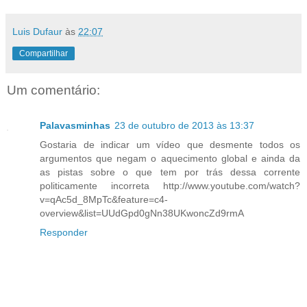
Luis Dufaur
às
22:07
Compartilhar
Um comentário:
Palavasminhas
23 de outubro de 2013 às 13:37
Gostaria de indicar um vídeo que desmente todos os
argumentos que negam o aquecimento global e ainda da
as pistas sobre o que tem por trás dessa corrente
politicamente incorreta http://www.youtube.com/watch?
v=qAc5d_8MpTc&feature=c4-
overview&list=UUdGpd0gNn38UKwoncZd9rmA
Responder