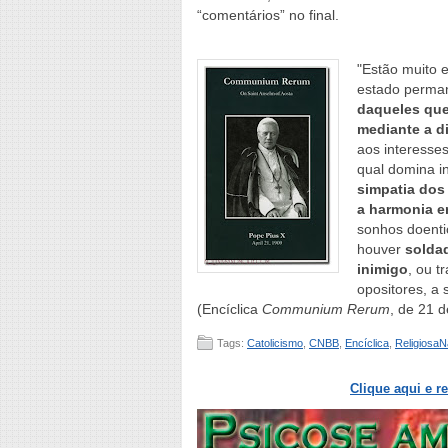
“comentários” no final.
"Estão muito 
estado perman
daqueles que
mediante a di
aos interesse
qual domina in
simpatia dos 
a harmonia en
sonhos doenti
houver
solda
inimigo
, ou t
opositores, a 
(Encíclica
Communium Rerum
, de 21 d
Tags:
Catolicismo
,
CNBB
,
Encíclica
,
ReligiosaN
Clique aqui e r