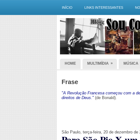
INÍCIO
LINKS INTERESSANTES
NO
»
HOME
MULTIMÍDIA
MÚSICA
Frase
"A Revolução Francesa começou com a dec
direitos de Deus."
(de Bonald).
São Paulo, terça-feira, 20 de dezembro de
Para São Pio X um 