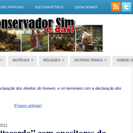
SSO PATRONO
EDITORA PETRUS
QUEM SOMOS
»
»
»
»
NOTÍCIAS
RELIGIÃO
OUTROS TEMAS
SOBRE O
laração dos direitos do homem, e só terminará com a declaração dos
(
Frases antigas
)
 2011
“acordo” com opositores da