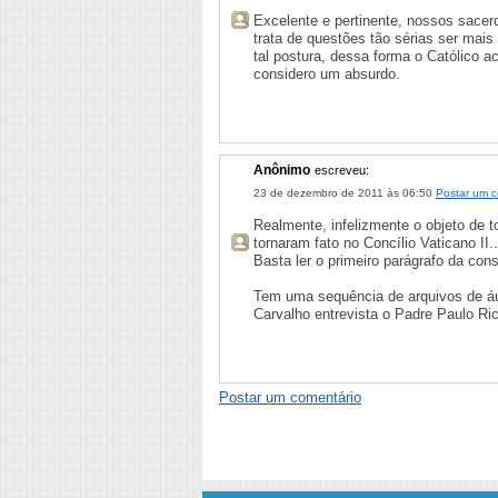
Excelente e pertinente, nossos sacer
trata de questões tão sérias ser mai
tal postura, dessa forma o Católico 
considero um absurdo.
Anônimo
escreveu:
23 de dezembro de 2011 às 06:50
Postar um c
Realmente, infelizmente o objeto de 
tornaram fato no Concílio Vaticano II..
Basta ler o primeiro parágrafo da cons
Tem uma sequência de arquivos de áu
Carvalho entrevista o Padre Paulo Ri
Postar um comentário