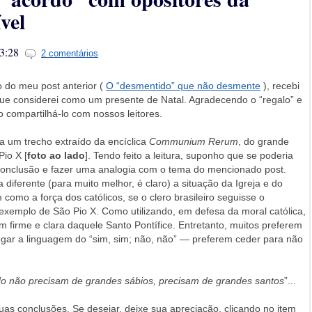
vel
3:28
2 comentários
o do meu post anterior (
O “desmentido” que não desmente
), recebi
ue considerei como um presente de Natal. Agradecendo o “regalo” e
o compartilhá-lo com nossos leitores.
a um trecho extraído da encíclica
Communium Rerum
, do grande
io X [
foto ao lado
]. Tendo feito a leitura, suponho que se poderia
conclusão e fazer uma analogia com o tema do mencionado post.
 diferente (para muito melhor, é claro) a situação da Igreja e do
m como a força dos católicos, se o clero brasileiro seguisse o
exemplo de São Pio X. Como utilizando, em defesa da moral católica,
m firme e clara daquele Santo Pontífice. Entretanto, muitos preferem
ar a linguagem do “sim, sim; não, não” — preferem ceder para não
do não precisam de grandes sábios, precisam de grandes santos
”...
re suas conclusões. Se desejar, deixe sua apreciação, clicando no item