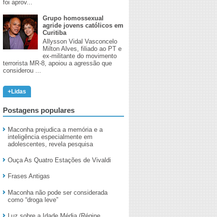
foi aprov...
Grupo homossexual
agride jovens católicos em
Curitiba
Allysson Vidal Vasconcelo
Milton Alves, filiado ao PT e
ex-militante do movimento
terrorista MR-8, apoiou a agressão que
considerou ...
+Lidas
Postagens populares
Maconha prejudica a memória e a
inteligência especialmente em
adolescentes, revela pesquisa
Ouça As Quatro Estações de Vivaldi
Frases Antigas
Maconha não pode ser considerada
como “droga leve”
Luz sobre a Idade Média (Régine