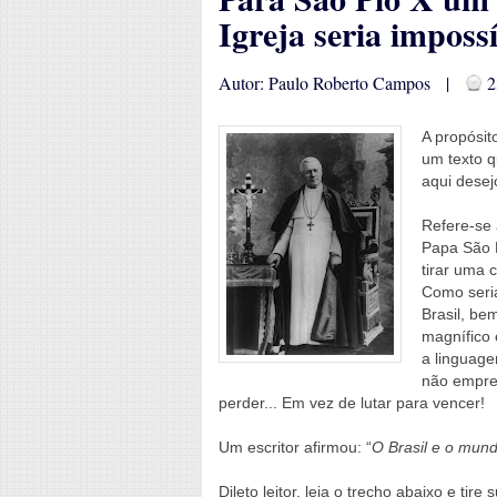
Igreja seria impossí
Autor: Paulo Roberto Campos |
2
A propósit
um texto q
aqui desej
Refere-se 
Papa São P
tirar uma 
Como seria
Brasil, be
magnífico 
a linguage
não empreg
perder... Em vez de lutar para vencer!
Um escritor afirmou: “
O Brasil e o mun
Dileto leitor, leia o trecho abaixo e ti