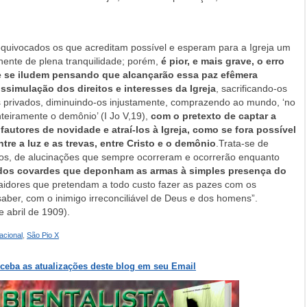
equivocados os que acreditam possível e esperam para a Igreja um
ente de plena tranquilidade; porém,
é pior, e mais grave, o erro
 se iludem pensando que alcançarão essa paz efêmera
ssimulação dos direitos e interesses da Igreja
, sacrificando-os
s privados, diminuindo-os injustamente, comprazendo ao mundo, ‘no
teiramente o demônio’ (I Jo V,19),
com o pretexto de captar a
fautores de novidade e atraí-los à Igreja, como se fora possível
tre a luz e as trevas, entre Cristo e o demônio
.Trata-se de
os, de alucinações que sempre ocorreram e ocorrerão enquanto
dos covardes que deponham as armas à simples presença do
raidores que pretendam a todo custo fazer as pazes com os
saber, com o inimigo irreconciliável de Deus e dos homens”.
e abril de 1909).
acional
,
São Pio X
eceba as atualizações deste blog em seu Email