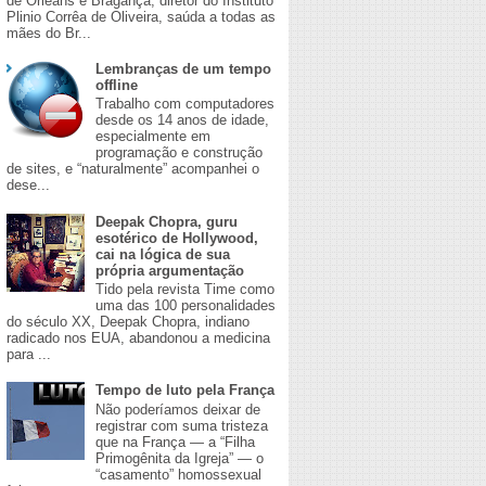
de Orleans e Bragança, diretor do Instituto
Plinio Corrêa de Oliveira, saúda a todas as
mães do Br...
Lembranças de um tempo
offline
Trabalho com computadores
desde os 14 anos de idade,
especialmente em
programação e construção
de sites, e “naturalmente” acompanhei o
dese...
Deepak Chopra, guru
esotérico de Hollywood,
cai na lógica de sua
própria argumentação
Tido pela revista Time como
uma das 100 personalidades
do século XX, Deepak Chopra, indiano
radicado nos EUA, abandonou a medicina
para ...
Tempo de luto pela França
Não poderíamos deixar de
registrar com suma tristeza
que na França — a “Filha
Primogênita da Igreja” — o
“casamento” homossexual