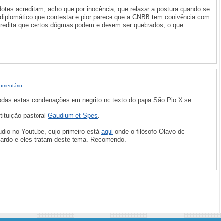
dotes acreditam, acho que por inocência, que relaxar a postura quando se
s diplomático que contestar e pior parece que a CNBB tem conivência com
acredita que certos dógmas podem e devem ser quebrados, o que
omentário
todas estas condenações em negrito no texto do papa São Pio X se
.
tituição pastoral
Gaudium et Spes
.
dio no Youtube, cujo primeiro está
aqui
onde o filósofo Olavo de
cardo e eles tratam deste tema. Recomendo.