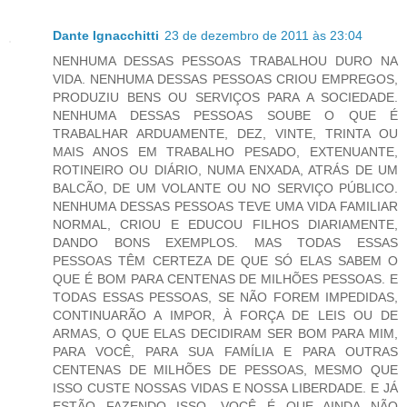
Dante Ignacchitti
23 de dezembro de 2011 às 23:04
NENHUMA DESSAS PESSOAS TRABALHOU DURO NA
VIDA. NENHUMA DESSAS PESSOAS CRIOU EMPREGOS,
PRODUZIU BENS OU SERVIÇOS PARA A SOCIEDADE.
NENHUMA DESSAS PESSOAS SOUBE O QUE É
TRABALHAR ARDUAMENTE, DEZ, VINTE, TRINTA OU
MAIS ANOS EM TRABALHO PESADO, EXTENUANTE,
ROTINEIRO OU DIÁRIO, NUMA ENXADA, ATRÁS DE UM
BALCÃO, DE UM VOLANTE OU NO SERVIÇO PÚBLICO.
NENHUMA DESSAS PESSOAS TEVE UMA VIDA FAMILIAR
NORMAL, CRIOU E EDUCOU FILHOS DIARIAMENTE,
DANDO BONS EXEMPLOS. MAS TODAS ESSAS
PESSOAS TÊM CERTEZA DE QUE SÓ ELAS SABEM O
QUE É BOM PARA CENTENAS DE MILHÕES PESSOAS. E
TODAS ESSAS PESSOAS, SE NÃO FOREM IMPEDIDAS,
CONTINUARÃO A IMPOR, À FORÇA DE LEIS OU DE
ARMAS, O QUE ELAS DECIDIRAM SER BOM PARA MIM,
PARA VOCÊ, PARA SUA FAMÍLIA E PARA OUTRAS
CENTENAS DE MILHÕES DE PESSOAS, MESMO QUE
ISSO CUSTE NOSSAS VIDAS E NOSSA LIBERDADE. E JÁ
ESTÃO FAZENDO ISSO. VOCÊ É QUE AINDA NÃO