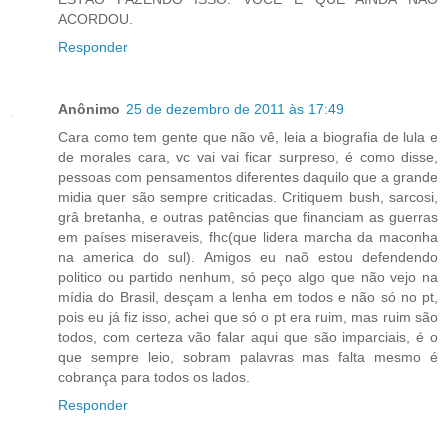
ACORDOU.
Responder
Anônimo
25 de dezembro de 2011 às 17:49
Cara como tem gente que não vê, leia a biografia de lula e
de morales cara, vc vai vai ficar surpreso, é como disse,
pessoas com pensamentos diferentes daquilo que a grande
midia quer são sempre criticadas. Critiquem bush, sarcosi,
grâ bretanha, e outras patências que financiam as guerras
em países miseraveis, fhc(que lidera marcha da maconha
na america do sul). Amigos eu naõ estou defendendo
politico ou partido nenhum, só peço algo que não vejo na
mídia do Brasil, desçam a lenha em todos e não só no pt,
pois eu já fiz isso, achei que só o pt era ruim, mas ruim são
todos, com certeza vão falar aqui que são imparciais, é o
que sempre leio, sobram palavras mas falta mesmo é
cobrança para todos os lados.
Responder