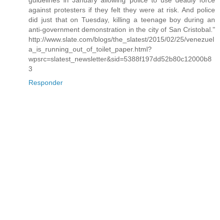
guidelines in January allowing police to use deadly force
against protesters if they felt they were at risk. And police
did just that on Tuesday, killing a teenage boy during an
anti-government demonstration in the city of San Cristobal."
http://www.slate.com/blogs/the_slatest/2015/02/25/venezuel
a_is_running_out_of_toilet_paper.html?
wpsrc=slatest_newsletter&sid=5388f197dd52b80c12000b8
3
Responder