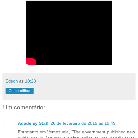
Edson
às
10:23
Compartilhar
Um comentário:
Adademy Staff
26 de fevereiro de 2015 às 19:49
Entretanto em Vemezuela, "The government published new