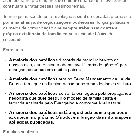
acontecerá no próximo mês de outubro quando um novo Sínodo
continuará a tratar desses mesmos temas.
Temor que nasce de uma revolução sexual de décadas promovida
por
uma aliança de organizações poderosas
, forças políticas e
os meios de comunicação que sempre
trabalham contra a
própria existência da família
como a unidade básica da
sociedade.
Entretanto:
A maioria dos católicos
discorda da moral relativista de
nossos dias, que ensina a abominável “teoria de gênero” para
crianças pequenas em muitos países.
A maioria dos católicos
tem no Sexto Mandamento da Lei de
Deus o farol que os ilumina nesse panorama ideológico sinistro.
A maioria dos católicos
se sente esmagada pela propaganda
hedonista que quer destruir o modelo de família casta e
fecunda ensinada pelo Evangelho e conforme à lei natural.
A maioria dos católicos está angustiada com o que pode
acontecer no próximo Sínodo, em função das informações
até agora publicadas
.
E muitos suplicam: