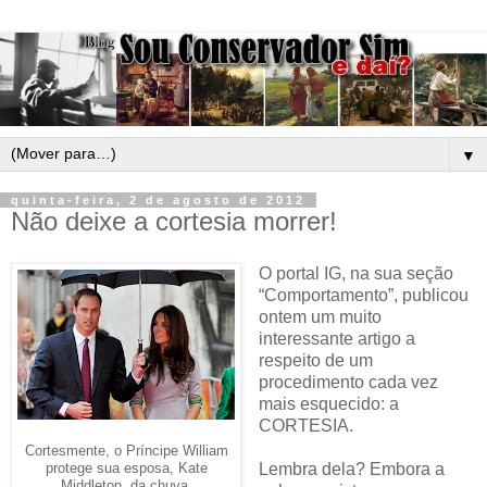
▼
quinta-feira, 2 de agosto de 2012
Não deixe a cortesia morrer!
O portal IG, na sua seção
“Comportamento”, publicou
ontem um muito
interessante artigo a
respeito de um
procedimento cada vez
mais esquecido: a
CORTESIA.
Cortesmente, o Príncipe William
Lembra dela? Embora a
protege sua esposa, Kate
Middleton, da chuva.