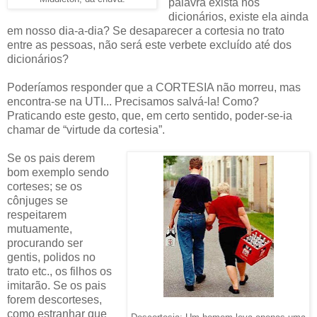
palavra exista nos
dicionários, existe ela ainda
em nosso dia-a-dia? Se desaparecer a cortesia no trato
entre as pessoas, não será este verbete excluído até dos
dicionários?
Poderíamos responder que a CORTESIA não morreu, mas
encontra-se na UTI... Precisamos salvá-la! Como?
Praticando este gesto, que, em certo sentido, poder-se-ia
chamar de “virtude da cortesia”.
Se os pais derem
bom exemplo sendo
corteses; se os
cônjuges se
respeitarem
mutuamente,
procurando ser
gentis, polidos no
trato etc., os filhos os
imitarão. Se os pais
forem descorteses,
como estranhar que