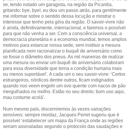
se, tendo notado um garagista, na região da Picardia,
gritando: bye, bye!, eu dou um passo atrás, para gentilmente
me informar sobre o sentido dessa locução e mostrar o
interesse que tenho pela gíria da região. O savoir-vivre não
é ainda, definitivamente, internacional, e faremos o possível
para que não venha a ser. Com a consciência universal, a
democracia planetária e a economia mundial, temos amplos
motivos para estancar nossa sede, sem instituir a mesura
planificada nem racionalizar o buquê de aniversário como
se fosse o diâmetro dos pneus. As mil maneiras de realizar
uma mesura ou enviar um buquê de aniversário colaboram
para essa diversidade que torna a condição humana mais
ou menos suportável’. A cada um o seu savoir-vivre: ‘Certos
estrangeiros, nórdicos dentre outros, ficam indignados
quando nos veem engolir um ovo quente com nacos de pão
mergulhados no molho. Estão no seu direito: bom uso aqui,
mau costume acolá’.
Num mesmo país, discerniremos às vezes variações
sensíveis: sempre mordaz, Jacques Perret sugeriu que é
possível ‘estabelecer um mapa da França onde as regiões
seriam assinaladas segundo o protocolo das saudações e