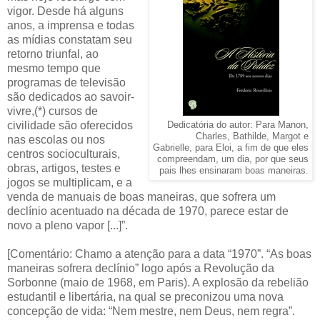
vigor. Desde há alguns
anos, a imprensa e todas
as mídias constatam seu
retorno triunfal, ao
mesmo tempo que
programas de televisão
são dedicados ao savoir-
vivre,(*) cursos de
civilidade são oferecidos
Dedicatória do autor: Para Manon,
Charles, Bathilde, Margot e
nas escolas ou nos
Gabrielle, para Eloi, a fim de que eles
centros socioculturais,
compreendam, um dia, por que seus
obras, artigos, testes e
pais lhes ensinaram boas maneiras.
jogos se multiplicam, e a
venda de manuais de boas maneiras, que sofrera um
declínio acentuado na década de 1970, parece estar de
novo a pleno vapor [...]”.
[Comentário: Chamo a atenção para a data “1970”. “As boas
maneiras sofrera declínio” logo após a Revolução da
Sorbonne (maio de 1968, em Paris). A explosão da rebelião
estudantil e libertária, na qual se preconizou uma nova
concepção de vida: “Nem mestre, nem Deus, nem regra”.