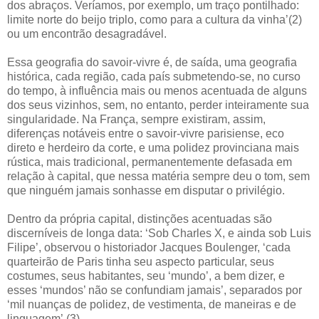
dos abraços. Veríamos, por exemplo, um traço pontilhado:
limite norte do beijo triplo, como para a cultura da vinha’(2)
ou um encontrão desagradável.
Essa geografia do savoir-vivre é, de saída, uma geografia
histórica, cada região, cada país submetendo-se, no curso
do tempo, à influência mais ou menos acentuada de alguns
dos seus vizinhos, sem, no entanto, perder inteiramente sua
singularidade. Na França, sempre existiram, assim,
diferenças notáveis entre o savoir-vivre parisiense, eco
direto e herdeiro da corte, e uma polidez provinciana mais
rústica, mais tradicional, permanentemente defasada em
relação à capital, que nessa matéria sempre deu o tom, sem
que ninguém jamais sonhasse em disputar o privilégio.
Dentro da própria capital, distinções acentuadas são
discerníveis de longa data: ‘Sob Charles X, e ainda sob Luis
Filipe’, observou o historiador Jacques Boulenger, ‘cada
quarteirão de Paris tinha seu aspecto particular, seus
costumes, seus habitantes, seu ‘mundo’, a bem dizer, e
esses ‘mundos’ não se confundiam jamais’, separados por
‘mil nuanças de polidez, de vestimenta, de maneiras e de
linguagem’.(3)