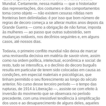
Mundial. Certamente, nessa matéria — que o historiador
das representações, dos costumes e dos comportamentos
toma como objeto — não existem cesuras nítidas nem
fronteiras bem delimitadas: é por isso que bom número de
regras de decoro começa a se alterar muitos anos depois da
Grande Guerra — como a obrigação de não fumar, imposta
às mulheres — ao passo que outras subsistirão, sem
mudanças notáveis, nos decênios seguintes e, em alguns
casos, até nossos dias.
Todavia, o primeiro conflito mundial não deixa de marcar
uma reviravolta decisiva em matéria de savoir-vivre, assim
como na ordem política, intelectual, econômica e social: de
resto, tudo se intensifica, e o declínio do decoro burguês
resulta em particular de terem sido colocadas em causa as
condições, em especial materiais e psicológicas, que
tinham permitido o seu florescimento ao longo do século
anterior. No curso desse terceiro período — o tempo das
rupturas, de 1914 à Liberação —, assiste-se com efeito à
inversão do movimento que se observara no período
precedente, com uma irresistível tendência à simplificação
dos usos e ao desaparecimento de alguns deles, aqueles