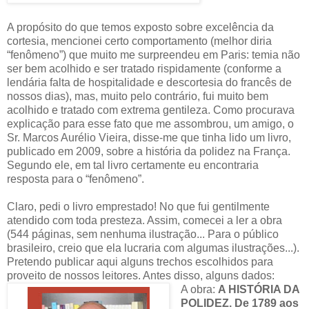
A propósito do que temos exposto sobre excelência da
cortesia, mencionei certo comportamento (melhor diria
“fenômeno”) que muito me surpreendeu em Paris: temia não
ser bem acolhido e ser tratado rispidamente (conforme a
lendária falta de hospitalidade e descortesia do francês de
nossos dias), mas, muito pelo contrário, fui muito bem
acolhido e tratado com extrema gentileza. Como procurava
explicação para esse fato que me assombrou, um amigo, o
Sr. Marcos Aurélio Vieira, disse-me que tinha lido um livro,
publicado em 2009, sobre a história da polidez na França.
Segundo ele, em tal livro certamente eu encontraria
resposta para o “fenômeno”.
Claro, pedi o livro emprestado! No que fui gentilmente
atendido com toda presteza. Assim, comecei a ler a obra
(544 páginas, sem nenhuma ilustração... Para o público
brasileiro, creio que ela lucraria com algumas ilustrações...).
Pretendo publicar aqui alguns trechos escolhidos para
proveito de nossos leitores. Antes disso, alguns dados:
A obra:
A HISTÓRIA DA
POLIDEZ. De 1789 aos