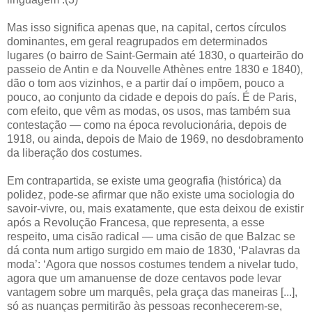
Mas isso significa apenas que, na capital, certos círculos
dominantes, em geral reagrupados em determinados
lugares (o bairro de Saint-Germain até 1830, o quarteirão do
passeio de Antin e da Nouvelle Athènes entre 1830 e 1840),
dão o tom aos vizinhos, e a partir daí o impõem, pouco a
pouco, ao conjunto da cidade e depois do país. É de Paris,
com efeito, que vêm as modas, os usos, mas também sua
contestação — como na época revolucionária, depois de
1918, ou ainda, depois de Maio de 1969, no desdobramento
da liberação dos costumes.
Em contrapartida, se existe uma geografia (histórica) da
polidez, pode-se afirmar que não existe uma sociologia do
savoir-vivre, ou, mais exatamente, que esta deixou de existir
após a Revolução Francesa, que representa, a esse
respeito, uma cisão radical — uma cisão de que Balzac se
dá conta num artigo surgido em maio de 1830, ‘Palavras da
moda’: ‘Agora que nossos costumes tendem a nivelar tudo,
agora que um amanuense de doze centavos pode levar
vantagem sobre um marquês, pela graça das maneiras [...],
só as nuanças permitirão às pessoas reconhecerem-se,