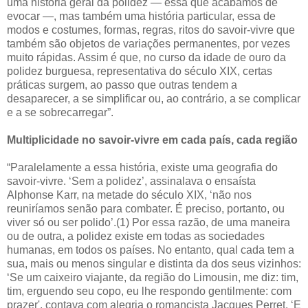
uma história geral da polidez — essa que acabamos de
evocar —, mas também uma história particular, essa de
modos e costumes, formas, regras, ritos do savoir-vivre que
também são objetos de variações permanentes, por vezes
muito rápidas. Assim é que, no curso da idade de ouro da
polidez burguesa, representativa do século XIX, certas
práticas surgem, ao passo que outras tendem a
desaparecer, a se simplificar ou, ao contrário, a se complicar
e a se sobrecarregar”.
Multiplicidade no savoir-vivre em cada país, cada região
“Paralelamente a essa história, existe uma geografia do
savoir-vivre. ‘Sem a polidez’, assinalava o ensaísta
Alphonse Karr, na metade do século XIX, ‘não nos
reuniríamos senão para combater. É preciso, portanto, ou
viver só ou ser polido’.(1) Por essa razão, de uma maneira
ou de outra, a polidez existe em todas as sociedades
humanas, em todos os países. No entanto, qual cada tem a
sua, mais ou menos singular e distinta da dos seus vizinhos:
‘Se um caixeiro viajante, da região do Limousin, me diz: tim,
tim, erguendo seu copo, eu lhe respondo gentilmente: com
prazer', contava com alegria o romancista Jacques Perret. ‘E