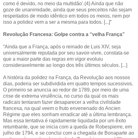
como é devido, no meio da multidão’.(4) Ainda que não
goze de unanimidade, ainda que seus preceitos não sejam
respeitados de modo idêntico em todos os meios, nem por
isso a polidez vem a ser a mesma para todos. [...]”
Revolução Francesa: Golpe contra a “velha França”
“Ainda que a França, após o reinado de Luis XIV, seja
universalmente reputada por seu savoir-vivre, constata-se
que a maior parte das regras em vigor evoluiu
consideravelmente ao longo dos três últimos séculos. [...]
A história da polidez na França, da Revolução aos nossos
dias, poderia ser subdividida em quatro tempos sucessivos.
O primeiro se anuncia ao redor de 1789, por meio de uma
crise de extrema virulência, no curso da qual os mais
radicais tentaram fazer desaparecer a velha civilidade
francesa, na qual veem o fruto envenenado do Ancien
Régime que eles sonham erradicar até a última lembrança.
Mas essa tentativa é rapidamente liquidada por um êxito
retumbante, que se inicia com a queda de Robespierre, em
julho de 1794, e se conclui com a chegada de Bonaparte ao