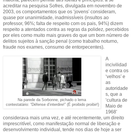
acreditar na pesquisa Sofres, divulgada em novembro de
2003, os comportamentos que os ‘jovens' consideram,
quase por unanimidade, inadmissíveis (insultos ao
professor, 96%; falta de respeito com os pais, 94%) dizem
respeito a atentados contra as regras da polidez, percebidos
por eles como muito mais graves do que um bom número de
delitos sujeitos à sanção penal (como trabalho noturno,
fraude nos exames, consumo de entorpecentes).
A
incivilidad
e contra os
‘velhos’ e
as
autoridade
s, que a
‘cultura de
Na parede da Sorbonne, pichado o lema
contestatário: “Défense d’interdire!” (É proibido proibir!)
Maio de
1968’
considerava mais uma vez, e até recentemente, um direito
imprescritível, como manifestação normal de liberação e
desenvolvimento individual, tende nos dias de hoje a ser