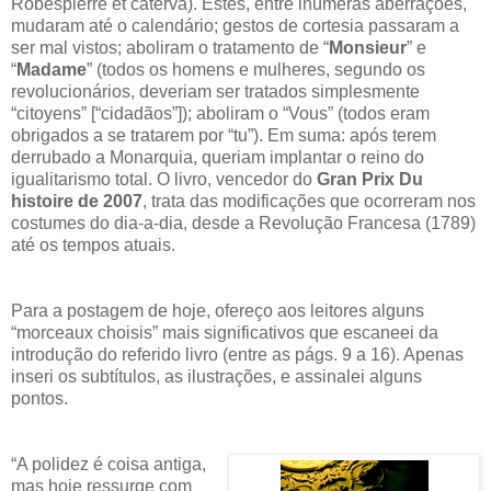
Robespierre et caterva). Estes, entre inúmeras aberrações,
mudaram até o calendário; gestos de cortesia passaram a
ser mal vistos; aboliram o tratamento de “
Monsieur
” e
“
Madame
” (todos os homens e mulheres, segundo os
revolucionários, deveriam ser tratados simplesmente
“citoyens” [“cidadãos”]); aboliram o “Vous” (todos eram
obrigados a se tratarem por “tu”). Em suma: após terem
derrubado a Monarquia, queriam implantar o reino do
igualitarismo total. O livro, vencedor do
Gran Prix Du
histoire de 2007
, trata das modificações que ocorreram nos
costumes do dia-a-dia, desde a Revolução Francesa (1789)
até os tempos atuais.
Para a postagem de hoje, ofereço aos leitores alguns
“morceaux choisis” mais significativos que escaneei da
introdução do referido livro (entre as págs. 9 a 16). Apenas
inseri os subtítulos, as ilustrações, e assinalei alguns
pontos.
“A polidez é coisa antiga,
mas hoje ressurge com