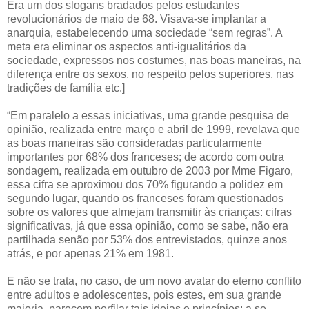
Era um dos slogans bradados pelos estudantes
revolucionários de maio de 68. Visava-se implantar a
anarquia, estabelecendo uma sociedade “sem regras”. A
meta era eliminar os aspectos anti-igualitários da
sociedade, expressos nos costumes, nas boas maneiras, na
diferença entre os sexos, no respeito pelos superiores, nas
tradições de família etc.]
“Em paralelo a essas iniciativas, uma grande pesquisa de
opinião, realizada entre março e abril de 1999, revelava que
as boas maneiras são consideradas particularmente
importantes por 68% dos franceses; de acordo com outra
sondagem, realizada em outubro de 2003 por Mme Figaro,
essa cifra se aproximou dos 70% figurando a polidez em
segundo lugar, quando os franceses foram questionados
sobre os valores que almejam transmitir às crianças: cifras
significativas, já que essa opinião, como se sabe, não era
partilhada senão por 53% dos entrevistados, quinze anos
atrás, e por apenas 21% em 1981.
E não se trata, no caso, de um novo avatar do eterno conflito
entre adultos e adolescentes, pois estes, em sua grande
maioria, parecem perfilar tais ideias e princípios: a se