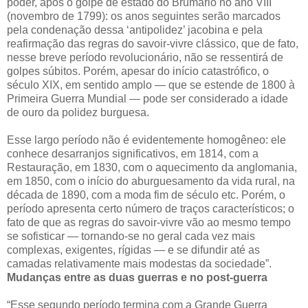
poder, após o golpe de estado do Brumário no ano VIII
(novembro de 1799): os anos seguintes serão marcados
pela condenação dessa ‘antipolidez’ jacobina e pela
reafirmação das regras do savoir-vivre clássico, que de fato,
nesse breve período revolucionário, não se ressentirá de
golpes súbitos. Porém, apesar do início catastrófico, o
século XIX, em sentido amplo — que se estende de 1800 à
Primeira Guerra Mundial — pode ser considerado a idade
de ouro da polidez burguesa.
Esse largo período não é evidentemente homogêneo: ele
conhece desarranjos significativos, em 1814, com a
Restauração, em 1830, com o aquecimento da anglomania,
em 1850, com o início do aburguesamento da vida rural, na
década de 1890, com a moda fim de século etc. Porém, o
período apresenta certo número de traços característicos; o
fato de que as regras do savoir-vivre vão ao mesmo tempo
se sofisticar — tornando-se no geral cada vez mais
complexas, exigentes, rígidas — e se difundir até as
camadas relativamente mais modestas da sociedade”.
Mudanças entre as duas guerras e no post-guerra
“Esse segundo período termina com a Grande Guerra