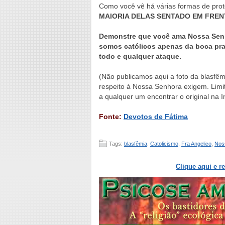
Como você vê há várias formas de pro
MAIORIA DELAS SENTADO EM FRE
Demonstre que você ama Nossa Senh
somos católicos apenas da boca pra
todo e qualquer ataque.
(Não publicamos aqui a foto da blasfêm
respeito à Nossa Senhora exigem. Lim
a qualquer um encontrar o original na 
Fonte:
Devotos de Fátima
Tags:
blasfêmia
,
Catolicismo
,
Fra Angelico
,
Nos
Clique aqui e r