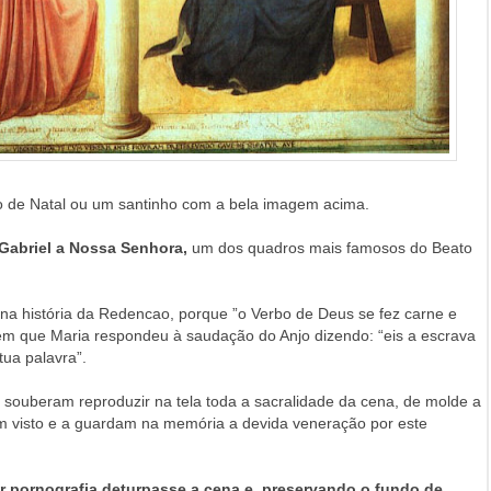
ão de Natal ou um santinho com a bela imagem acima.
Gabriel a Nossa Senhora,
um dos quadros mais famosos do Beato
na história da Redencao, porque ”o Verbo de Deus se fez carne e
em que Maria respondeu à saudação do Anjo dizendo: “eis a escrava
ua palavra”.
o souberam reproduzir na tela toda a sacralidade da cena, de molde a
tem visto e a guardam na memória a devida veneração por este
 pornografia deturpasse a cena e, preservando o fundo de