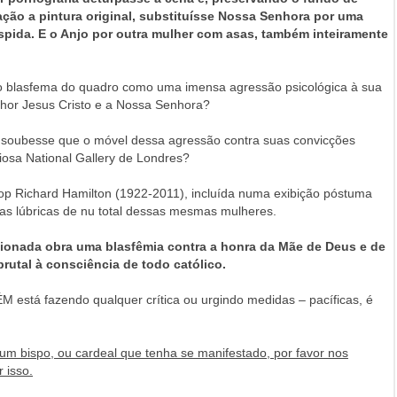
ação a pintura original, substituísse Nossa Senhora por uma
spida. E o Anjo por outra mulher com asas, também inteiramente
ão blasfema do quadro como uma imensa agressão psicológica à sua
hor Jesus Cristo e a Nossa Senhora?
se soubesse que o móvel dessa agressão contra suas convicções
giosa National Gallery de Londres?
pop Richard Hamilton (1922-2011), incluída numa exibição póstuma
s lúbricas de nu total dessas mesmas mulheres.
onada obra uma blasfêmia contra a honra da Mãe de Deus e de
utal à consciência de todo católico.
está fazendo qualquer crítica ou urgindo medidas – pacíficas, é
um bispo, ou cardeal que tenha se manifestado, por favor nos
 isso.