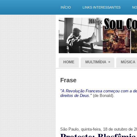
INÍCIO
LINKS INTERESSANTES
NO
»
HOME
MULTIMÍDIA
MÚSICA
Frase
"A Revolução Francesa começou com a dec
direitos de Deus."
(de Bonald).
São Paulo, quinta-feira, 18 de outubro de 
Proteste: Blasfêmi