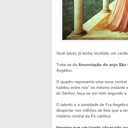
Você talvez já tenha recebido um cart
Trata-se da
Anunciação do anjo São 
Angélico.
O quadro representa uma cena central 
habitou entre nós” no mesmo instante 
do Senhor, faça-se em mim segundo a t
O talento e a santidade de Fra Angelic
despertar nos milhões de fiéis que a 
mistério central da Fé católica.
Imagine que um tarado obcecado por