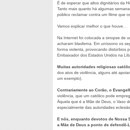
É de esperar que altos dignitários da H
Tanto mais quanto há algumas semanas
público reclamar contra um filme que
Vamos explicar melhor o que houve…
Na Internet foi colocada a sinopse de
acharam blasfema. Em uníssono os segu
forma violenta, provocando distúrbios
Embaixador dos Estados Unidos na Líb
Muitas autoridades religiosas catól
dos atos de violência, alguns até apoia
um exemplo).
Contrariamente ao Corão, o Evangelh
violência, que um católico pode empre
Àquela que é a Mãe de Deus, o Vaso de
especialmente das autoridades eclesiás
E nós, enquanto devotos de Nossa 
a Mãe de Deus a ponto de defendê-