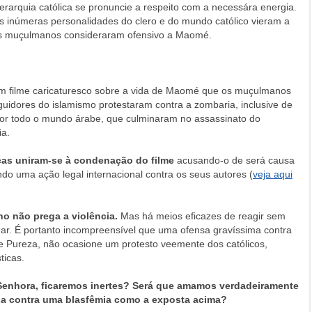
ierarquia católica se pronuncie a respeito com a necessára energia.
 inúmeras personalidades do clero e do mundo católico vieram a
 os muçulmanos consideraram ofensivo a Maomé.
 um filme caricaturesco sobre a vida de Maomé que os muçulmanos
idores do islamismo protestaram contra a zombaria, inclusive de
 por todo o mundo árabe, que culminaram no assassinato do
ia.
icas uniram-se à condenação do filme
acusando-o de será causa
ndo uma ação legal internacional contra os seus autores (
veja aqui
o não prega a violência.
Mas há meios eficazes de reagir sem
gar. É portanto incompreensível que uma ofensa gravíssima contra
 Pureza, não ocasione um protesto veemente dos católicos,
ticas.
Senhora, ficaremos inertes? Será que amamos verdadeiramente
La contra uma blasfêmia como a exposta acima?