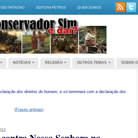
SSO PATRONO
EDITORA PETRUS
QUEM SOMOS
»
»
»
»
NOTÍCIAS
RELIGIÃO
OUTROS TEMAS
SOBRE O
laração dos direitos do homem, e só terminará com a declaração dos
(
Frases antigas
)
2012
a contra Nossa Senhora na