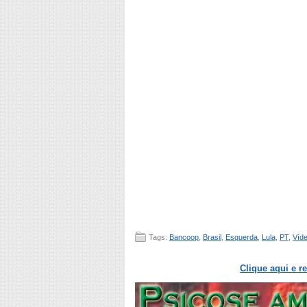
Tags:
Bancoop
,
Brasil
,
Esquerda
,
Lula
,
PT
,
Víd
Clique aqui e r