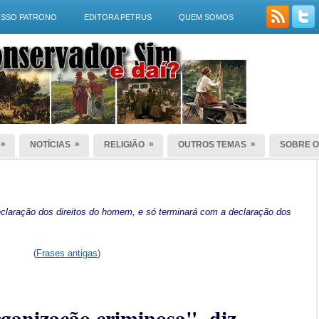
SSO PATRONO
EDITORA PETRUS
QUEM SOMOS
»
»
»
»
NOTÍCIAS
RELIGIÃO
OUTROS TEMAS
SOBRE O
laração dos direitos do homem, e só terminará com a declaração dos
(
Frases antigas
)
anização criminosa", diz