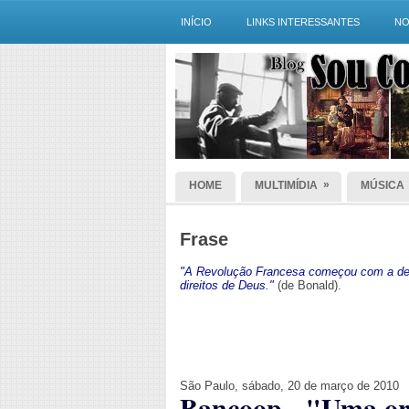
INÍCIO
LINKS INTERESSANTES
NO
»
HOME
MULTIMÍDIA
MÚSICA
Frase
"A Revolução Francesa começou com a dec
direitos de Deus."
(de Bonald).
São Paulo, sábado, 20 de março de 2010
Bancoop - "Uma org