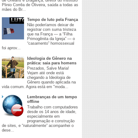
de Orleans e Bragança, diretor do Instituto
Plinio Corrêa de Oliveira, saúda a todas as
mães do Br...
Tempo de luto pela França
Não poderíamos deixar de
registrar com suma tristeza
que na França — a “Filha
Primogênita da Igreja” — o
“casamento” homossexual
foi aprov...
Ideologia de Gênero na
prática: saia para homens
​Prezados, Salve Maria!
Vejam até onde está
chegando a Ideologia de
Gênero quando aplicada na
vida comum. Agora está em "moda...
Lembranças de um tempo
offline
Trabalho com computadores
desde os 14 anos de idade,
especialmente em
programação e construção
de sites, e “naturalmente” acompanhei o
dese...