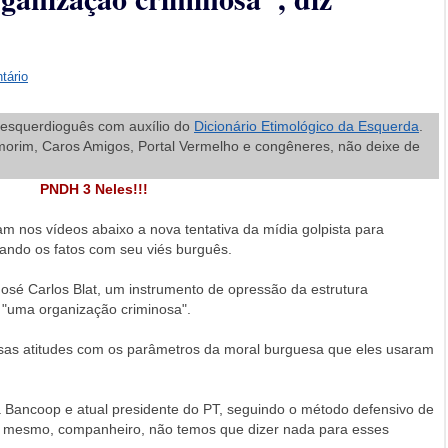
tário
a esquerdioguês com auxílio do
Dicionário Etimológico da Esquerda
.
Amorim, Caros Amigos, Portal Vermelho e congêneres, não deixe de
PNDH 3 Neles!!!
m nos vídeos abaixo a nova tentativa da mídia golpista para
tando os fatos com seu viés burguês.
 José Carlos Blat, um instrumento de opressão da estrutura
é "uma organização criminosa".
sas atitudes com os parâmetros da moral burguesa que eles usaram
a Bancoop e atual presidente do PT, seguindo o método defensivo de
so mesmo, companheiro, não temos que dizer nada para esses