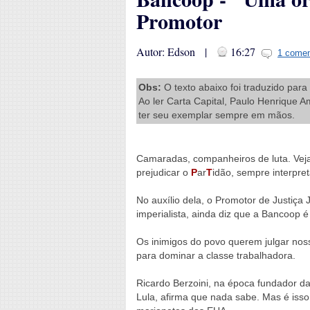
Promotor
Autor: Edson |
16:27
1 comen
Obs:
O texto abaixo foi traduzido par
Ao ler Carta Capital, Paulo Henrique 
ter seu exemplar sempre em mãos.
Camaradas, companheiros de luta. Veja
prejudicar o
P
ar
T
idão, sempre interpre
No auxílio dela, o Promotor de Justiça
imperialista, ainda diz que a Bancoop 
Os inimigos do povo querem julgar nos
para dominar a classe trabalhadora.
Ricardo Berzoini, na época fundador d
Lula, afirma que nada sabe. Mas é is