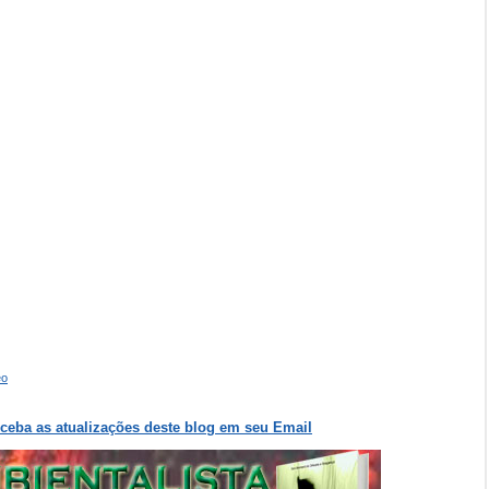
eo
eceba as atualizações deste blog em seu Email