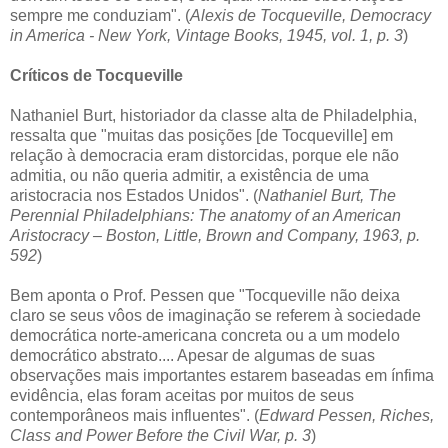
sempre me conduziam". (
Alexis de Tocqueville, Democracy
in America - New York, Vintage Books, 1945, vol. 1, p. 3
)
Críticos de Tocqueville
Nathaniel Burt, historiador da classe alta de Philadelphia,
ressalta que "muitas das posições [de Tocqueville] em
relação à democracia eram distorcidas, porque ele não
admitia, ou não queria admitir, a existência de uma
aristocracia nos Estados Unidos". (
Nathaniel Burt, The
Perennial Philadelphians: The anatomy of an American
Aristocracy – Boston, Little, Brown and Company, 1963, p.
592
)
Bem aponta o Prof. Pessen que "Tocqueville não deixa
claro se seus vôos de imaginação se referem à sociedade
democrática norte-americana concreta ou a um modelo
democrático abstrato.... Apesar de algumas de suas
observações mais importantes estarem baseadas em ínfima
evidência, elas foram aceitas por muitos de seus
contemporâneos mais influentes". (
Edward Pessen, Riches,
Class and Power Before the Civil War, p. 3
)