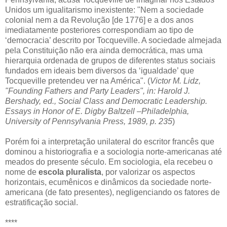
Unidos um igualitarismo inexistente: "Nem a sociedade
colonial nem a da Revolução [de 1776] e a dos anos
imediatamente posteriores correspondiam ao tipo de
‘democracia’ descrito por Tocqueville. A sociedade almejada
pela Constituição não era ainda democrática, mas uma
hierarquia ordenada de grupos de diferentes status sociais
fundados em ideais bem diversos da ‘igualdade’ que
Tocqueville pretendeu ver na América". (
Victor M. Lidz,
"Founding Fathers and Party Leaders", in: Harold J.
Bershady, ed., Social Class and Democratic Leadership.
Essays in Honor of E. Digby Baltzell –Philadelphia,
University of Pennsylvania Press, 1989, p. 235
)
Porém foi a interpretação unilateral do escritor francês que
dominou a historiografia e a sociologia norte-americanas até
meados do presente século. Em sociologia, ela recebeu o
nome de
escola pluralista
, por valorizar os aspectos
horizontais, ecumênicos e dinâmicos da sociedade norte-
americana (de fato presentes), negligenciando os fatores de
estratificação social.
****