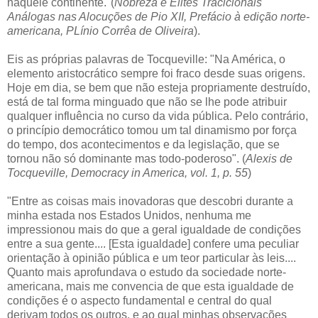
naquele continente."(
Nobreza e Elites Tracicionais
Análogas nas Alocuções de Pio XII, Prefácio à edição norte-
americana, PLínio Corrêa de Oliveira
).
Eis as próprias palavras de Tocqueville: "Na América, o
elemento aristocrático sempre foi fraco desde suas origens.
Hoje em dia, se bem que não esteja propriamente destruído,
está de tal forma minguado que não se lhe pode atribuir
qualquer influência no curso da vida pública. Pelo contrário,
o princípio democrático tomou um tal dinamismo por força
do tempo, dos acontecimentos e da legislação, que se
tornou não só dominante mas todo-poderoso". (
Alexis de
Tocqueville, Democracy in America, vol. 1, p. 55
)
"Entre as coisas mais inovadoras que descobri durante a
minha estada nos Estados Unidos, nenhuma me
impressionou mais do que a geral igualdade de condições
entre a sua gente.... [Esta igualdade] confere uma peculiar
orientação à opinião pública e um teor particular às leis....
Quanto mais aprofundava o estudo da sociedade norte-
americana, mais me convencia de que esta igualdade de
condições é o aspecto fundamental e central do qual
derivam todos os outros, e ao qual minhas observações