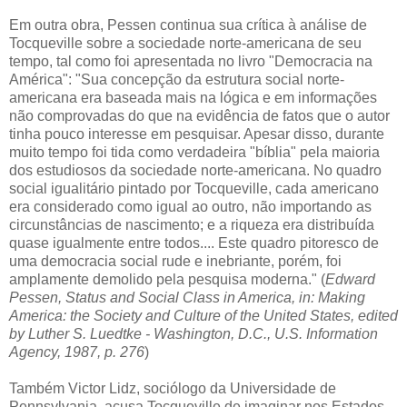
Em outra obra, Pessen continua sua crítica à análise de
Tocqueville sobre a sociedade norte-americana de seu
tempo, tal como foi apresentada no livro "Democracia na
América": "Sua concepção da estrutura social norte-
americana era baseada mais na lógica e em informações
não comprovadas do que na evidência de fatos que o autor
tinha pouco interesse em pesquisar. Apesar disso, durante
muito tempo foi tida como verdadeira "bíblia" pela maioria
dos estudiosos da sociedade norte-americana. No quadro
social igualitário pintado por Tocqueville, cada americano
era considerado como igual ao outro, não importando as
circunstâncias de nascimento; e a riqueza era distribuída
quase igualmente entre todos.... Este quadro pitoresco de
uma democracia social rude e inebriante, porém, foi
amplamente demolido pela pesquisa moderna." (
Edward
Pessen, Status and Social Class in America, in: Making
America: the Society and Culture of the United States, edited
by Luther S. Luedtke - Washington, D.C., U.S. Information
Agency, 1987, p. 276
)
Também Victor Lidz, sociólogo da Universidade de
Pennsylvania, acusa Tocqueville de imaginar nos Estados