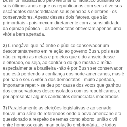
Bush foi massacrado pelo terrorismo midiático durantes os
seis últimos anos e que os republicanos com seus diversos
escândalos desacreditaram seus principais eleitores - os
conservadores. Apesar desses dois fatores, que são
primordiais - pois mexem diretamente com a sensibilidade
da opinião pública -, os democratas obtiveram apenas uma
vitória bem apertada.
2)
É inegável que há entre o público conservador um
descontentamento em relação ao governo Bush, pois este
não cumpriu as metas e projetos que é do anseio desse
eleitorado, ou seja, ao contrário do que mostra a mídia -
especialmente a brasileira -não é por Bush ser conservador
que está perdendo a confiança dos norte-americanos, mas é
por não o ser. A vitória dos democratas - muito apertada,
importante repetir- se deu por causa dos votos que ganhou
dos conservadores desconsolados com os republicanos, e
por apresentar alguns candidatos democratas moderados.
3)
Paralelamente às eleições legislativas e ao senado,
houve uma série de referendos onde o povo americano era
questionado a respeito de temas como aborto, união civil
entre homossexuais, manipulação embrionária... e todos