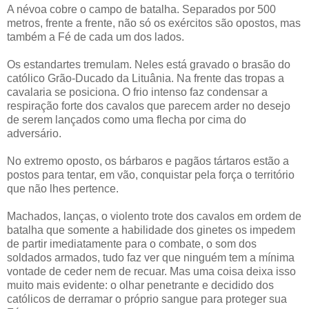
A névoa cobre o campo de batalha. Separados por 500
metros, frente a frente, não só os exércitos são opostos, mas
também a Fé de cada um dos lados.
Os estandartes tremulam. Neles está gravado o brasão do
católico Grão-Ducado da Lituânia. Na frente das tropas a
cavalaria se posiciona. O frio intenso faz condensar a
respiração forte dos cavalos que parecem arder no desejo
de serem lançados como uma flecha por cima do
adversário.
No extremo oposto, os bárbaros e pagãos tártaros estão a
postos para tentar, em vão, conquistar pela força o território
que não lhes pertence.
Machados, lanças, o violento trote dos cavalos em ordem de
batalha que somente a habilidade dos ginetes os impedem
de partir imediatamente para o combate, o som dos
soldados armados, tudo faz ver que ninguém tem a mínima
vontade de ceder nem de recuar. Mas uma coisa deixa isso
muito mais evidente: o olhar penetrante e decidido dos
católicos de derramar o próprio sangue para proteger sua