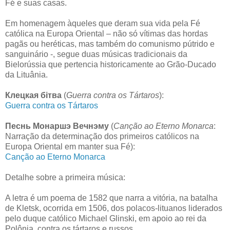
Fé e suas casas.
Em homenagem àqueles que deram sua vida pela Fé
católica na Europa Oriental – não só vítimas das hordas
pagãs ou heréticas, mas também do comunismo pútrido e
sanguinário -, segue duas músicas tradicionais da
Bielorússia que pertencia historicamente ao Grão-Ducado
da Lituânia.
Клецкая бітва
(
Guerra contra os Tártaros
):
Guerra contra os Tártaros
Песнь Монаршэ Вечнэму
(
Canção ao Eterno Monarca
:
Narração da determinação dos primeiros católicos na
Europa Oriental em manter sua Fé):
Canção ao Eterno Monarca
Detalhe sobre a primeira música:
A letra é um poema de 1582 que narra a vitória, na batalha
de Kletsk, ocorrida em 1506, dos polacos-lituanos liderados
pelo duque católico Michael Glinski, em apoio ao rei da
Polônia, contra os tártaro
s e russos.