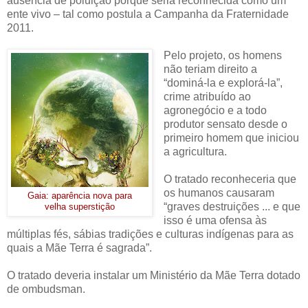
ausência de poluição porque seria reconhecida como um
ente vivo ‒ tal como postula a Campanha da Fraternidade
2011.
Pelo projeto, os homens
não teriam direito a
“dominá-la e explorá-la”,
crime atribuído ao
agronegócio e a todo
produtor sensato desde o
primeiro homem que iniciou
a agricultura.
O tratado reconheceria que
os humanos causaram
Gaia: aparência nova para
“graves destruições ... e que
velha superstição
isso é uma ofensa às
múltiplas fés, sábias tradições e culturas indígenas para as
quais a Mãe Terra é sagrada”.
O tratado deveria instalar um Ministério da Mãe Terra dotado
de ombudsman.