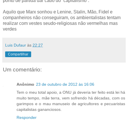
ponto de partida dar cabo do “capitalismo”.
Aquilo que Marx sonhou e Lenine, Stalin, Mão, Fidel e
companheiros não conseguiram, os ambientalistas tentam
realizar com vestes seudo-religiosas não vermelhas mas
verdes
Luis Dufaur
às
22:27
Compartilhar
Um comentário:
Anônimo
23 de outubro de 2012 às 16:06
Tem o meu total apoio, a ONU já deveria ter feito está lei há
muito tempo, mãe terra, vem sofrendo há décadas, com os
garimpos e o mau manuseio de agricultores e pecuaristas
capitalistas gananciosos.
Responder