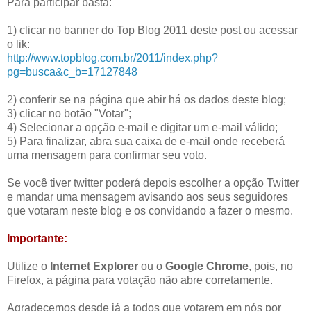
Para participar basta:
1) clicar no banner do Top Blog 2011 deste post ou acessar
o lik:
http://www.topblog.com.br/2011/index.php?
pg=busca&c_b=17127848
2) conferir se na página que abir há os dados deste blog;
3) clicar no botão "Votar";
4) Selecionar a opção e-mail e digitar um e-mail válido;
5) Para finalizar, abra sua caixa de e-mail onde receberá
uma mensagem para confirmar seu voto.
Se você tiver twitter poderá depois escolher a opção Twitter
e mandar uma mensagem avisando aos seus seguidores
que votaram neste blog e os convidando a fazer o mesmo.
Importante:
Utilize o
Internet Explorer
ou o
Google Chrome
, pois, no
Firefox, a página para votação não abre corretamente.
Agradecemos desde já a todos que votarem em nós por