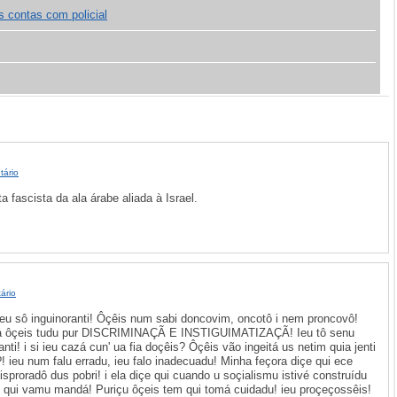
s contas com policial
tário
a fascista da ala árabe aliada à Israel.
ário
eu sô inguinoranti! Ôçêis num sabi doncovim, oncotô i nem proncovô!
eçá ôçeis tudu pur DISCRIMINAÇÃ E INSTIGUIMATIZAÇÃ! Ieu tô senu
nti! i si ieu cazá cun' ua fia doçêis? Ôçêis vão ingeitá us netim quia jenti
?! ieu num falu erradu, ieu falo inadecuadu! Minha feçora diçe qui ece
 isproradô dus pobri! i ela diçe qui cuando u soçialismu istivé construídu
 é qui vamu mandá! Puriçu ôçeis tem qui tomá cuidadu! ieu proçeçossêis!