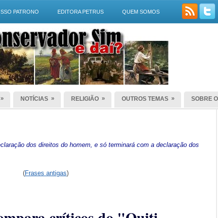
SSO PATRONO
EDITORA PETRUS
QUEM SOMOS
»
»
»
»
NOTÍCIAS
RELIGIÃO
OUTROS TEMAS
SOBRE O
laração dos direitos do homem, e só terminará com a declaração dos
(
Frases antigas
)
mpara críticos do "Quiti