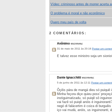
Vídeo: criminoso antes de morrer acerta a
O problema é moral e não econômico
Quero meu país de volta
2 COMENTÁRIOS:
Anônimo
escreveu:
31 de maio de 2011 às 20:16
Postar um comen
E talvez esse ministro seja um sionist
Dante Ignacchitti
escreveu:
5 de junho de 2011 às 12:11
Postar um coment
Ôçêis pára de mangá dieu só puiquê i
Minha feçora diçe quieu poss' proç
instiguimatizadu, só puiqê sô inguinora
vai fazê só puiqê anóis é inguinoranti
negó di falácertim é coiza di burguêis
iço vai mudá, anóis, us inguinoranti,