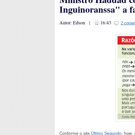
Inguinoranssa" a fa
Autor: Edson |
16:43
2 comen
Conforme o site
Último Segundo
, hoje