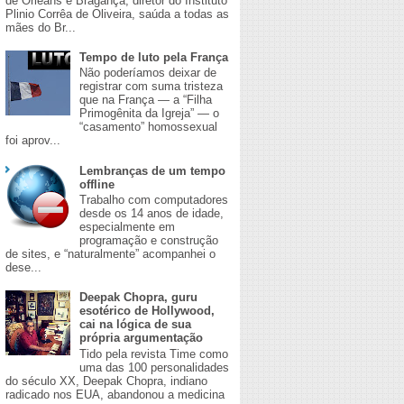
de Orleans e Bragança, diretor do Instituto
Plinio Corrêa de Oliveira, saúda a todas as
mães do Br...
Tempo de luto pela França
Não poderíamos deixar de
registrar com suma tristeza
que na França — a “Filha
Primogênita da Igreja” — o
“casamento” homossexual
foi aprov...
Lembranças de um tempo
offline
Trabalho com computadores
desde os 14 anos de idade,
especialmente em
programação e construção
de sites, e “naturalmente” acompanhei o
dese...
Deepak Chopra, guru
esotérico de Hollywood,
cai na lógica de sua
própria argumentação
Tido pela revista Time como
uma das 100 personalidades
do século XX, Deepak Chopra, indiano
radicado nos EUA, abandonou a medicina