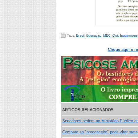
Tags:
Brasil
,
Educação
,
MEC
,
Quiti Inguinoran
Clique aqui e r
ARTIGOS RELACIONADOS
Senadores pedem ao Ministério Público que
Combate ao "preconceito" pode virar prete