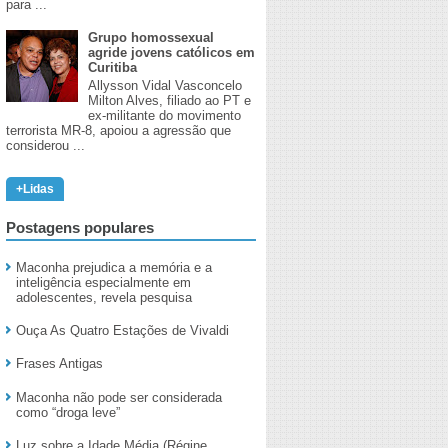
para ...
Grupo homossexual
agride jovens católicos em
Curitiba
Allysson Vidal Vasconcelo
Milton Alves, filiado ao PT e
ex-militante do movimento
terrorista MR-8, apoiou a agressão que
considerou ...
+Lidas
Postagens populares
Maconha prejudica a memória e a
inteligência especialmente em
adolescentes, revela pesquisa
Ouça As Quatro Estações de Vivaldi
Frases Antigas
Maconha não pode ser considerada
como “droga leve”
Luz sobre a Idade Média (Régine