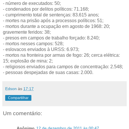
- número de executados: 50;
- condenados por delitos políticos: 71.168;
- cumprimento total de sentenças: 83.615 anos;
- mortes na prisão após a processos políticos: 51;
- mortos durante a ocupação em agosto de 1968: 20;
gravemente feridos: 38;
- presos em campos de trabalho forçado: 8.240;
- mortos nesses campos: 528;
- eslovacos enviados à URSS: 6.973;
- mortos na fronteira por armas de fogo: 26; cerca elétrica:
15; explosão de mina: 2;
- religiosos enviados para campos de concentração: 2.548;
- pessoas despejadas de suas casas: 2.000.
Edson
às
17:17
Compartilhar
Um comentário:
Anônimo
12 de dezembro de 2011 às 00:47