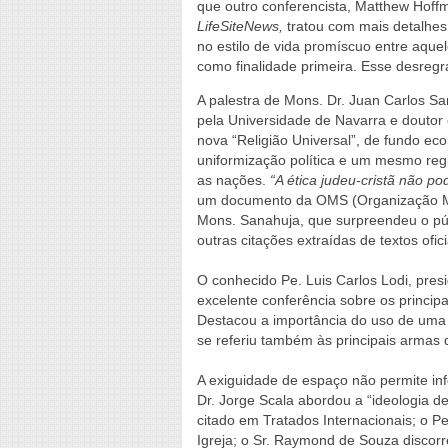
que outro conferencista, Matthew Hoff
LifeSiteNews,
tratou com mais detalhe
no estilo de vida promíscuo entre aque
como finalidade primeira. Esse desregr
A palestra de Mons. Dr. Juan Carlos S
pela Universidade de Navarra e doutor
nova “Religião Universal”, de fundo eco
uniformização política e um mesmo re
as nações.
“A ética judeu-cristã não po
um documento da OMS (Organização Mu
Mons. Sanahuja, que surpreendeu o pú
outras citações extraídas de textos ofi
O conhecido Pe. Luis Carlos Lodi, pre
excelente conferência sobre os princip
Destacou a importância do uso de uma l
se referiu também às principais armas 
A exiguidade de espaço não permite inf
Dr. Jorge Scala abordou a “ideologia de
citado em Tratados Internacionais; o Pe
Igreja; o Sr. Raymond de Souza discorr