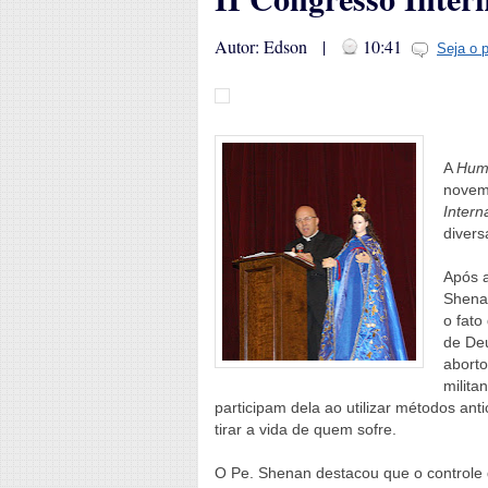
Autor: Edson |
10:41
Seja o 
A
Huma
novemb
Intern
divers
Após a
Shenan
o fato
de Deu
aborto
milita
participam dela ao utilizar métodos an
tirar a vida de quem sofre.
O Pe. Shenan destacou que o controle 