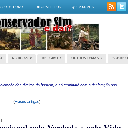
SSO PATRONO
EDITORA PETRUS
QUEM SOMOS
»
»
»
»
NOTÍCIAS
RELIGIÃO
OUTROS TEMAS
SOBRE O
laração dos direitos do homem, e só terminará com a declaração dos
(
Frases antigas
)
11
nacional pela Verdade e pela Vida