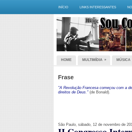
INÍCIO
LINKS INTERESSANTES
NO
»
HOME
MULTIMÍDIA
MÚSICA
Frase
"A Revolução Francesa começou com a dec
direitos de Deus."
(de Bonald).
São Paulo, sábado, 12 de novembro de 20
II Congresso Inter