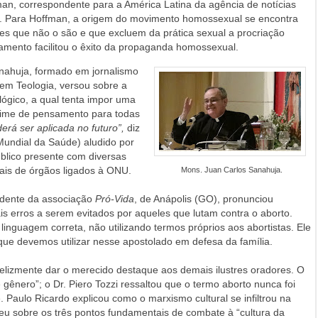
man, correspondente para a América Latina da agência de notícias
s. Para Hoffman, a origem do movimento homossexual se encontra
les que não o são e que excluem da prática sexual a procriação
amento facilitou o êxito da propaganda homossexual.
anahuja, formado em jornalismo
 em Teologia, versou sobre a
lógico, a qual tenta impor uma
gime de pensamento para todas
derá ser aplicada no futuro”,
diz
ndial da Saúde) aludido por
blico presente com diversas
ciais de órgãos ligados à ONU.
Mons. Juan Carlos Sanahuja.
sidente da associação
Pró-Vida
, de Anápolis (GO), pronunciou
ais erros a serem evitados por aqueles que lutam contra o aborto.
inguagem correta, não utilizando termos próprios aos abortistas. Ele
que devemos utilizar nesse apostolado em defesa da família.
elizmente dar o merecido destaque aos demais ilustres oradores. O
 gênero”; o Dr. Piero Tozzi ressaltou que o termo aborto nunca foi
. Paulo Ricardo explicou como o marxismo cultural se infiltrou na
eu sobre os três pontos fundamentais de combate à “cultura da