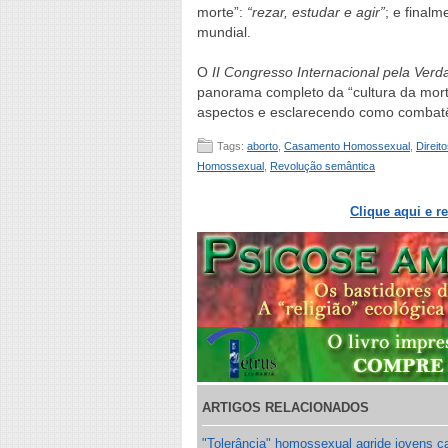
morte”:
“rezar, estudar e agir”
; e final
mundial.
O
II Congresso Internacional pela Ver
panorama completo da “cultura da morte
aspectos e esclarecendo como combatê
Tags:
aborto
,
Casamento Homossexual
,
Direi
Homossexual
,
Revolução semântica
Clique aqui e r
ARTIGOS RELACIONADOS
"Tolerância" homossexual agride jovens c