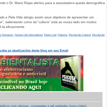
mente o Dr. Mario Rojas alertou para a assustadora queda demográfica
dade e Pela Vida
atingiu assim seus objetivos de apresentar um
”, salientando como tal “cultura” está ao nosso lado em muitos
-la eficazmente.
tos Humanos
,
Human Life International
,
Padre Lodi
,
Palestra
,
Revolução Cultural
,
Revolução
eceba as atualizações deste blog em seu Email
atólicos com ofensas, cusparadas e até pedradas (novo vídeo)