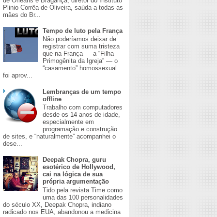
de Orleans e Bragança, diretor do Instituto
Plinio Corrêa de Oliveira, saúda a todas as
mães do Br...
Tempo de luto pela França
Não poderíamos deixar de
registrar com suma tristeza
que na França — a “Filha
Primogênita da Igreja” — o
“casamento” homossexual
foi aprov...
Lembranças de um tempo
offline
Trabalho com computadores
desde os 14 anos de idade,
especialmente em
programação e construção
de sites, e “naturalmente” acompanhei o
dese...
Deepak Chopra, guru
esotérico de Hollywood,
cai na lógica de sua
própria argumentação
Tido pela revista Time como
uma das 100 personalidades
do século XX, Deepak Chopra, indiano
radicado nos EUA, abandonou a medicina